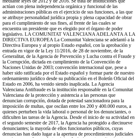
mediante leyes de 2012 y de 2016. Se trata de instituciones que
actúan con plena independencia orgánica y funcional de las
administraciones públicas en el ejercicio de sus funciones, a las que
se atribuye personalidad jurídica propia y plena capacidad de obrar
para el cumplimiento de sus fines, al frente de las cuales se
encuentra un presidente que es elegido por el órgano de poder
legislativo. LA COMUNITAT VALENCIANA ADELANTA A LA
DIRECTIVA EUROPEA La Comunitat Valenciana se adelantó a la
Directiva Europea y al propio Estado español, con la aprobación y
entrada en vigor de la Ley 11/2016, de 28 de noviembre, de la
Generalitat, de la Agencia de Prevención y Lucha contra el Fraude y
la Corrupción, dictada en cumplimiento de la Convención de
Naciones Unidas de 2003; convención internacional que, pese a
haber sido ratificada por el Estado español y formar parte de nuestro
ordenamiento jurídico desde su publicación en el Boletín Oficial del
Estado en 2006, ha venido siendo inaplicada. La Agencia
Valenciana Antifraude es la institución responsable en la Comunitat
Valenciana de la protección y asistencia a las personas que
denuncian corrupción, dotada de potestad sancionadora para la
imposición de multas, que oscilan entre los 200 y 400.000 euros, a
quienes perturben la vida laboral o personal de los denunciantes, o
dificulten las tareas de la Agencia. Desde el inicio de su actividad en
el segundo semestre de 2017, la Agencia ha protegido a diecinueve
denunciantes; la mayoría de ellos funcionarios públicos, cuyas
denuncias han dado lugar a la apertura de procedimientos judiciales