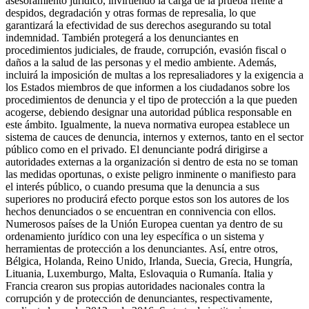
asesoramiento jurídico, invirtiendo la carga de la prueba frente a
despidos, degradación y otras formas de represalia, lo que
garantizará la efectividad de sus derechos asegurando su total
indemnidad. También protegerá a los denunciantes en
procedimientos judiciales, de fraude, corrupción, evasión fiscal o
daños a la salud de las personas y el medio ambiente. Además,
incluirá la imposición de multas a los represaliadores y la exigencia a
los Estados miembros de que informen a los ciudadanos sobre los
procedimientos de denuncia y el tipo de protección a la que pueden
acogerse, debiendo designar una autoridad pública responsable en
este ámbito. Igualmente, la nueva normativa europea establece un
sistema de cauces de denuncia, internos y externos, tanto en el sector
público como en el privado. El denunciante podrá dirigirse a
autoridades externas a la organización si dentro de esta no se toman
las medidas oportunas, o existe peligro inminente o manifiesto para
el interés público, o cuando presuma que la denuncia a sus
superiores no producirá efecto porque estos son los autores de los
hechos denunciados o se encuentran en connivencia con ellos.
Numerosos países de la Unión Europea cuentan ya dentro de su
ordenamiento jurídico con una ley específica o un sistema y
herramientas de protección a los denunciantes. Así, entre otros,
Bélgica, Holanda, Reino Unido, Irlanda, Suecia, Grecia, Hungría,
Lituania, Luxemburgo, Malta, Eslovaquia o Rumanía. Italia y
Francia crearon sus propias autoridades nacionales contra la
corrupción y de protección de denunciantes, respectivamente,