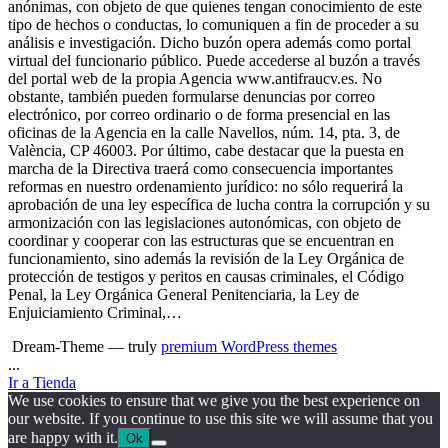
anónimas, con objeto de que quienes tengan conocimiento de este
tipo de hechos o conductas, lo comuniquen a fin de proceder a su
análisis e investigación. Dicho buzón opera además como portal
virtual del funcionario público. Puede accederse al buzón a través
del portal web de la propia Agencia www.antifraucv.es. No
obstante, también pueden formularse denuncias por correo
electrónico, por correo ordinario o de forma presencial en las
oficinas de la Agencia en la calle Navellos, núm. 14, pta. 3, de
València, CP 46003. Por último, cabe destacar que la puesta en
marcha de la Directiva traerá como consecuencia importantes
reformas en nuestro ordenamiento jurídico: no sólo requerirá la
aprobación de una ley específica de lucha contra la corrupción y su
armonización con las legislaciones autonómicas, con objeto de
coordinar y cooperar con las estructuras que se encuentran en
funcionamiento, sino además la revisión de la Ley Orgánica de
protección de testigos y peritos en causas criminales, el Código
Penal, la Ley Orgánica General Penitenciaria, la Ley de
Enjuiciamiento Criminal,…
Dream-Theme — truly
premium WordPress themes
...
Ir a Tienda
We use cookies to ensure that we give you the best experience on
our website. If you continue to use this site we will assume that you
are happy with it.
Ok