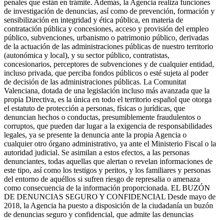
penales que están en trámite. Además, la Agencia realiza funciones
de investigación de denuncias, así como de prevención, formación y
sensibilización en integridad y ética pública, en materia de
contratación pública y concesiones, acceso y provisión del empleo
público, subvenciones, urbanismo o patrimonio público, derivadas
de la actuación de las administraciones públicas de nuestro territorio
(autonómica y local), y su sector público, contratistas,
concesionarios, perceptores de subvenciones y de cualquier entidad,
incluso privada, que perciba fondos públicos o esté sujeta al poder
de decisión de las administraciones públicas. La Comunitat
Valenciana, dotada de una legislación incluso más avanzada que la
propia Directiva, es la única en todo el territorio español que otorga
el estatuto de protección a personas, físicas o jurídicas, que
denuncian hechos o conductas, presumiblemente fraudulentos o
corruptos, que pueden dar lugar a la exigencia de responsabilidades
legales, ya se presente la denuncia ante la propia Agencia o
cualquier otro órgano administrativo, ya ante el Ministerio Fiscal o la
autoridad judicial. Se asimilan a estos efectos, a las personas
denunciantes, todas aquellas que alertan o revelan informaciones de
este tipo, así como los testigos y peritos, y los familiares y personas
del entorno de aquéllos si sufren riesgo de represalia o amenaza
como consecuencia de la información proporcionada. EL BUZÓN
DE DENUNCIAS SEGURO Y CONFIDENCIAL Desde mayo de
2018, la Agencia ha puesto a disposición de la ciudadanía un buzón
de denuncias seguro y confidencial, que admite las denuncias