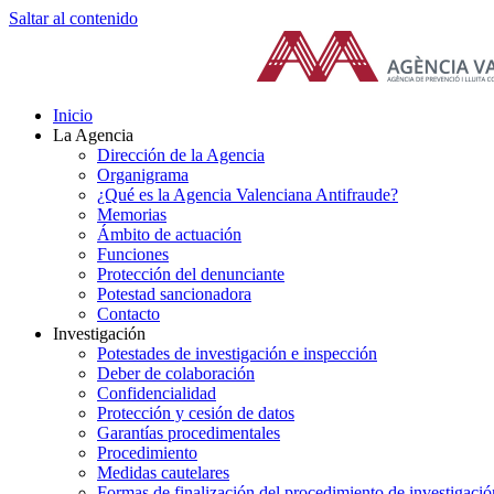
Saltar al contenido
Inicio
La Agencia
Dirección de la Agencia
Organigrama
¿Qué es la Agencia Valenciana Antifraude?
Memorias
Ámbito de actuación
Funciones
Protección del denunciante
Potestad sancionadora
Contacto
Investigación
Potestades de investigación e inspección
Deber de colaboración
Confidencialidad
Protección y cesión de datos
Garantías procedimentales
Procedimiento
Medidas cautelares
Formas de finalización del procedimiento de investigació