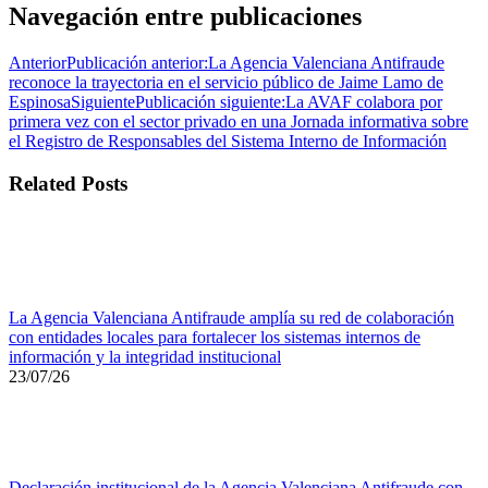
Navegación entre publicaciones
Anterior
Publicación anterior:
La Agencia Valenciana Antifraude
reconoce la trayectoria en el servicio público de Jaime Lamo de
Espinosa
Siguiente
Publicación siguiente:
La AVAF colabora por
primera vez con el sector privado en una Jornada informativa sobre
el Registro de Responsables del Sistema Interno de Información
Related Posts
La Agencia Valenciana Antifraude amplía su red de colaboración
con entidades locales para fortalecer los sistemas internos de
información y la integridad institucional
23/07/26
Declaración institucional de la Agencia Valenciana Antifraude con