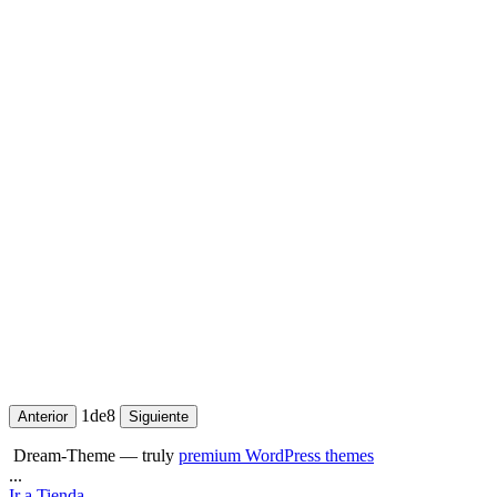
1
de
8
Anterior
Siguiente
Dream-Theme — truly
premium WordPress themes
...
Ir a Tienda