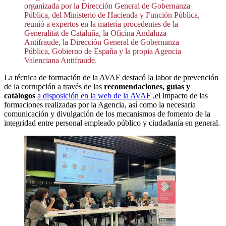
organizada por la Dirección General de Gobernanza
Pública, del Ministerio de Hacienda y Función Pública,
reunió a expertos en la materia procedentes de la
Generalitat de Cataluña, la Oficina Andaluza
Antifraude, la Dirección General de Gobernanza
Pública, Gobierno de España y la propia Agencia
Valenciana Antifraude.
La técnica de formación de la AVAF destacó la labor de prevención
de la corrupción a través de las
recomendaciones, guías y
catálogos
a disposición en la web de la AVAF
,el impacto de las
formaciones realizadas por la Agencia, así como la necesaria
comunicación y divulgación de los mecanismos de fomento de la
integridad entre personal empleado público y ciudadanía en general.