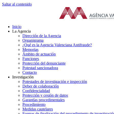
Saltar al contenido
Inicio
La Agencia
Dirección de la Agencia
Organigrama
¿Qué es la Agencia Valenciana Antifraude?
Memorias
Ámbito de actuación
Funciones
Protección del denunciante
Potestad sancionadora
Contacto
Investigación
Potestades de investigación e inspección
Deber de colaboración
Confidencialidad
Protección y cesión de datos
Garantías procedimentales
Procedimiento
Medidas cautelares
Formas de finalización del procedimiento de investigació