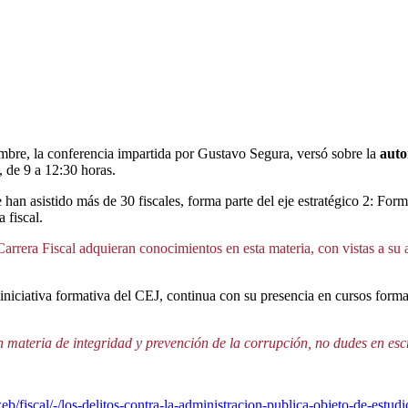
mbre, la conferencia impartida por Gustavo Segura, versó sobre la
auto
, de 9 a 12:30 horas.
han asistido más de 30 fiscales, forma parte del eje estratégico 2: Form
 fiscal.
Carrera Fiscal adquieran conocimientos en esta materia, con vistas a su
iniciativa formativa del CEJ, continua con su presencia en cursos form
n materia de integridad y prevención de la corrupción, no dudes en esc
eb/fiscal/-/los-delitos-contra-la-administracion-publica-objeto-de-estudio