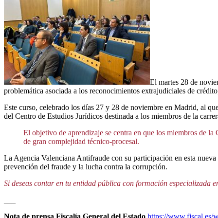
El martes 28 de novie
problemática asociada a los reconocimientos extrajudiciales de crédito
Este curso, celebrado los días 27 y 28 de noviembre en Madrid, al que 
del Centro de Estudios Jurídicos destinada a los miembros de la carrera
El objetivo de aprendizaje se centra en que los miembros de la 
de gran complejidad técnico-procesal.
La Agencia Valenciana Antifraude con su participación en esta nueva 
prevención del fraude y la lucha contra la corrupción.
Si deseas contar en tu entidad pública con formación especializada e
___
Nota de prensa Fiscalía General del Estado
https://www.fiscal.es/w