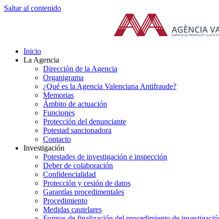
Saltar al contenido
Inicio
La Agencia
Dirección de la Agencia
Organigrama
¿Qué es la Agencia Valenciana Antifraude?
Memorias
Ámbito de actuación
Funciones
Protección del denunciante
Potestad sancionadora
Contacto
Investigación
Potestades de investigación e inspección
Deber de colaboración
Confidencialidad
Protección y cesión de datos
Garantías procedimentales
Procedimiento
Medidas cautelares
Formas de finalización del procedimiento de investigació