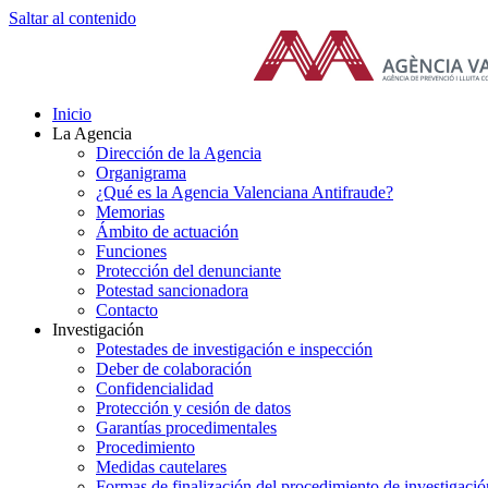
Saltar al contenido
Inicio
La Agencia
Dirección de la Agencia
Organigrama
¿Qué es la Agencia Valenciana Antifraude?
Memorias
Ámbito de actuación
Funciones
Protección del denunciante
Potestad sancionadora
Contacto
Investigación
Potestades de investigación e inspección
Deber de colaboración
Confidencialidad
Protección y cesión de datos
Garantías procedimentales
Procedimiento
Medidas cautelares
Formas de finalización del procedimiento de investigació