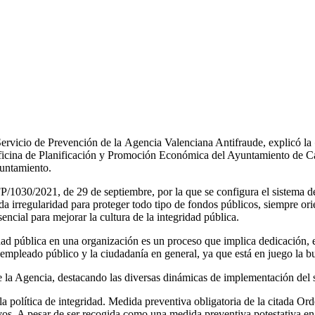
 Servicio de Prevención de la Agencia Valenciana Antifraude, explicó la
Oficina de Planificación y Promoción Económica del Ayuntamiento de Ca
yuntamiento.
/1030/2021, de 29 de septiembre, por la que se configura el sistema d
da irregularidad para proteger todo tipo de fondos públicos, siempre orie
cial para mejorar la cultura de la integridad pública.
dad pública en una organización es un proceso que implica dedicación, 
al empleado público y la ciudadanía en general, ya que está en juego la 
 la Agencia, destacando las diversas dinámicas de implementación del s
la política de integridad. Medida preventiva obligatoria de la citada
vos. A pesar de ser recogida como una medida preventiva potestativa en