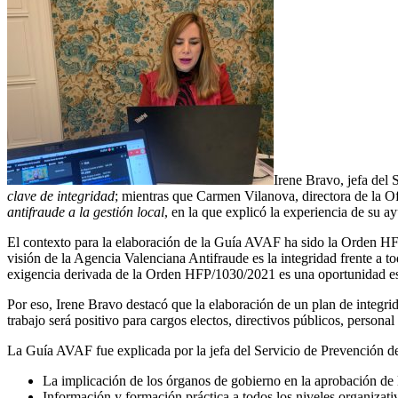
Irene Bravo, jefa del
clave de integridad
; mientras que Carmen Vilanova, directora de la 
antifraude a la gestión local
, en la que explicó la experiencia de su a
El contexto para la elaboración de la Guía AVAF ha sido la Orden HFP
visión de la Agencia Valenciana Antifraude es la integridad frente a to
exigencia derivada de la Orden HFP/1030/2021 es una oportunidad esen
Por eso, Irene Bravo destacó que la elaboración de un plan de integri
trabajo será positivo para cargos electos, directivos públicos, person
La Guía AVAF fue explicada por la jefa del Servicio de Prevención de
La implicación de los órganos de gobierno en la aprobación de 
Información y formación práctica a todos los niveles organizati