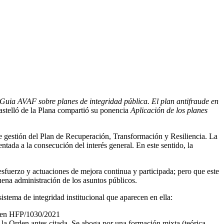
Guia AVAF sobre planes de integridad pública. El plan antifraude en
stelló de la Plana compartió su ponencia
Aplicación de los planes
e gestión del Plan de Recuperación, Transformación y Resiliencia. La
ntada a la consecución del interés general. En este sentido, la
esfuerzo y actuaciones de mejora continua y participada; pero que este
buena administración de los asuntos públicos.
istema de integridad institucional que aparecen en ella:
 Orden HFP/1030/2021
 la Orden antes citada. Se aboga por una formación mixta (teórica,