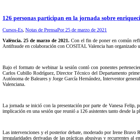
126 personas participan en la jornada sobre enriquec
Cursos-Es
,
Notas de Prensa
Por
25 de marzo de 2021
València. 25 de marzo de 2021.
Con el fin de poner en común refle
Antifraude en colaboración con COSITAL Valencia han organizado u
Bajo el formato de webinar la sesión contó con ponentes pertenecien
Carlos Cubillo Rodríguez, Director Técnico del Departamento prime
Autónoma de Baleares y Jorge García Hernández, Interventor general 
Valenciana.
La jornada se inició con la presentación por parte de Vanesa Felip, p
implicación en una sesión que reunió a 126 asistentes tanto desde la
Las intervenciones y el posterior debate, moderado por Irene Bravo R
irregularidades derivadas de las prácticas abusivas y recurrentes al 