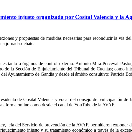
imiento injusto organizada por Cosital Valencia y la A
xiones y propuestas de medidas necesarias para reconducir la vía del
na jornada-debate.
tes tanto a órganos de control externo: Antonio Mira-Perceval Pastor
ro de la Sección de Enjuiciamiento del Tribunal de Cuentas; como in
del Ayuntamiento de Gandía y desde el ámbito consultivo: Patricia Bo
residenta de Cosital Valencia y vocal del consejo de participación de 
 plataforma online como desde el canal de YouTube de la AVAF.
ey, jefa del Servicio de prevención de la AVAF, permitieron exponer di
enriquecimiento injusto y su tratamiento económico a través de la excep