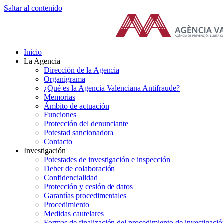
Saltar al contenido
Inicio
La Agencia
Dirección de la Agencia
Organigrama
¿Qué es la Agencia Valenciana Antifraude?
Memorias
Ámbito de actuación
Funciones
Protección del denunciante
Potestad sancionadora
Contacto
Investigación
Potestades de investigación e inspección
Deber de colaboración
Confidencialidad
Protección y cesión de datos
Garantías procedimentales
Procedimiento
Medidas cautelares
Formas de finalización del procedimiento de investigació