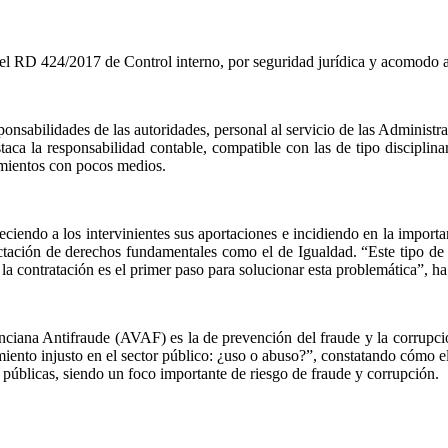
 del RD 424/2017 de Control interno, por seguridad jurídica y acomodo a
ponsabilidades de las autoridades, personal al servicio de las Administr
taca la responsabilidad contable, compatible con las de tipo disciplinar
tamientos con pocos medios.
ciendo a los intervinientes sus aportaciones e incidiendo en la importanc
afectación de derechos fundamentales como el de Igualdad. “Este tipo de
la contratación es el primer paso para solucionar esta problemática”, ha
enciana Antifraude (AVAF) es la de prevención del fraude y la corrupci
nto injusto en el sector público: ¿uso o abuso?”, constatando cómo el 
 públicas, siendo un foco importante de riesgo de fraude y corrupción.