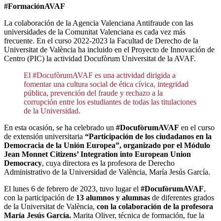
#FormaciónAVAF
La colaboración de la Agencia Valenciana Antifraude con las
universidades de la Comunitat Valenciana es cada vez más
frecuente. En el curso 2022-2023 la Facultad de Derecho de la
Universitat de València ha incluido en el Proyecto de Innovación de
Centro (PIC) la actividad Docufòrum Universitat de la AVAF.
El #DocufòrumAVAF es una actividad dirigida a
fomentar una cultura social de ética cívica, integridad
pública, prevención del fraude y rechazo a la
corrupción entre los estudiantes de todas las titulaciones
de la Universidad.
En esta ocasión, se ha celebrado un
#DocufòrumAVAF
en el curso
de extensión universitaria
“Participación de los ciudadanos en la
Democracia de la Unión Europea”, organizado por el Módulo
Jean Monnet Citizens’ Integration into European Union
Democracy
, cuya directora es la profesora de Derecho
Administrativo de la Universidad de València, María Jesús García.
El lunes 6 de febrero de 2023, tuvo lugar el
#DocufòrumAVAF
,
con la participación de
13 alumnos y alumnas
de diferentes grados
de la Universitat de València,
con la colaboración de la profesora
María Jesús García.
Marita Oliver, técnica de formación, fue la