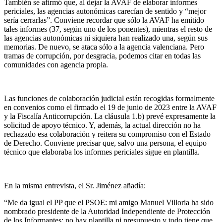
También se afirmó que, al dejar la AVAF de elaborar informes
periciales, las agencias autonómicas carecían de sentido y “mejor
sería cerrarlas”. Conviene recordar que sólo la AVAF ha emitido
tales informes (37, según uno de los ponentes), mientras el resto de
las agencias autonómicas ni siquiera han realizado una, según sus
memorias. De nuevo, se ataca sólo a la agencia valenciana. Pero
tramas de corrupción, por desgracia, podemos citar en todas las
comunidades con agencia propia.
Las funciones de colaboración judicial están recogidas formalmente
en convenios como el firmado el 19 de junio de 2023 entre la AVAF
y la Fiscalía Anticorrupción. La cláusula 1.b) prevé expresamente la
solicitud de apoyo técnico. Y, además, la actual dirección no ha
rechazado esa colaboración y reitera su compromiso con el Estado
de Derecho. Conviene precisar que, salvo una persona, el equipo
técnico que elaboraba los informes periciales sigue en plantilla.
En la misma entrevista, el Sr. Jiménez añadía:
“Me da igual el PP que el PSOE: mi amigo Manuel Villoria ha sido
nombrado presidente de la Autoridad Independiente de Protección
de los Informantes; no hay plantilla ni presupuesto y todo tiene que