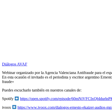
Diálogos AVAF
Webinar organizado por la Agencia Valenciana Antifraude para el esp
En esta ocasión el invitado es el periodista y escritor argentino Ernes
fraude»
Puedes escucharlo también en nuestros canales de:
Spotify
https://open.spotify.com/episode/60mNiVFCIxQbIdurln
ivoox
https://www.ivoox.com/dialogos-ernesto-ekaizer-audios-m