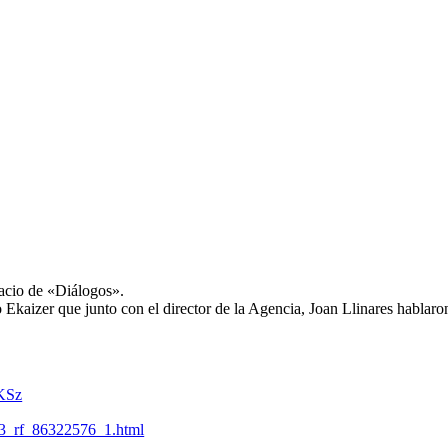
acio de «Diálogos».
to Ekaizer que junto con el director de la Agencia, Joan Llinares hablaro
PKSz
p3_rf_86322576_1.html