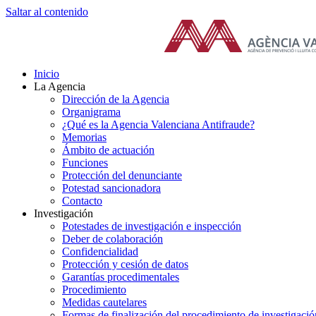
Saltar al contenido
Inicio
La Agencia
Dirección de la Agencia
Organigrama
¿Qué es la Agencia Valenciana Antifraude?
Memorias
Ámbito de actuación
Funciones
Protección del denunciante
Potestad sancionadora
Contacto
Investigación
Potestades de investigación e inspección
Deber de colaboración
Confidencialidad
Protección y cesión de datos
Garantías procedimentales
Procedimiento
Medidas cautelares
Formas de finalización del procedimiento de investigació