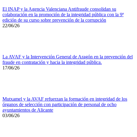
El INAP y la Agencia Valenciana Antifraude consolidan su
colaboración en la promoción de la integridad pública con la 9ª
edición de su curso sobre prevención de la corrupción
22/06/26
La AVAF y la Intervención General de Aragón en la prevención del
fraude en contratación y hacia la integridad pública.
17/06/26
Mutxamel y la AVAF refuerzan la formación en integridad de los
órganos de selección con participación de personal de ocho
ayuntamientos de Alicante
03/06/26