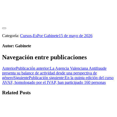
Categoría:
Cursos-Es
Por
Gabinete
15 de mayo de 2026
Autor:
Gabinete
Navegación entre publicaciones
Anterior
Publicación anterior:
La Agencia Valenciana Antifraude
presenta su balance de actividad desde una perspectiva de
género
Siguiente
Publicación siguiente:
En la quinta edición del curso
AVAF, homologado por el IVAP, han participado 160 personas
Related Posts