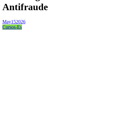
Antifraude
May
15
2026
Cursos-Es