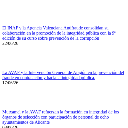
El INAP y la Agencia Valenciana Antifraude consolidan su
colaboración en la promoción de la integridad pública con la 9ª
edición de su curso sobre prevención de la corrupción
22/06/26
La AVAF y la Intervención General de Aragón en la prevención del
fraude en contratación y hacia la integridad pública.
17/06/26
Mutxamel y la AVAF refuerzan la formación en integridad de los
órganos de selección con participación de personal de ocho
ayuntamientos de Alicante
03/06/26