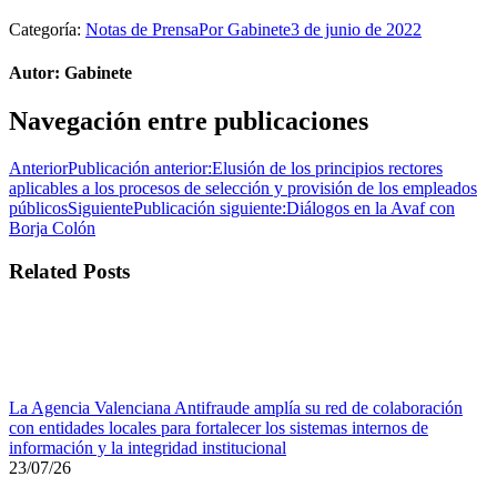
Categoría:
Notas de Prensa
Por
Gabinete
3 de junio de 2022
Autor:
Gabinete
Navegación entre publicaciones
Anterior
Publicación anterior:
Elusión de los principios rectores
aplicables a los procesos de selección y provisión de los empleados
públicos
Siguiente
Publicación siguiente:
Diálogos en la Avaf con
Borja Colón
Related Posts
La Agencia Valenciana Antifraude amplía su red de colaboración
con entidades locales para fortalecer los sistemas internos de
información y la integridad institucional
23/07/26