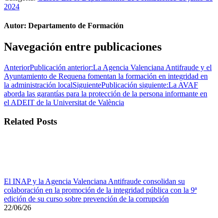
2024
Autor:
Departamento de Formación
Navegación entre publicaciones
Anterior
Publicación anterior:
La Agencia Valenciana Antifraude y el
Ayuntamiento de Requena fomentan la formación en integridad en
la administración local
Siguiente
Publicación siguiente:
La AVAF
aborda las garantías para la protección de la persona informante en
el ADEIT de la Universitat de València
Related Posts
El INAP y la Agencia Valenciana Antifraude consolidan su
colaboración en la promoción de la integridad pública con la 9ª
edición de su curso sobre prevención de la corrupción
22/06/26