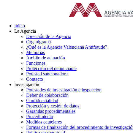
Saltar
al
contenido
Inicio
La Agencia
Dirección de la Agencia
Organigrama
¿Qué es la Agencia Valenciana Antifraude?
Memorias
Ámbito de actuación
Funciones
Protección del denunciante
Potestad sancionadora
Contacto
Investigación
Potestades de investigación e inspección
Deber de colaboración
Confidencialidad
Protección y cesión de datos
Garantías procedimentales
Procedimiento
Medidas cautelares
Formas de finalización del procedimiento de investigació
Política de seguridad