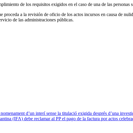
plimiento de los requisitos exigidos en el caso de una de las personas 
que proceda a la revisión de oficio de los actos incursos en causa de nu
ervicio de las administraciones públicas.
l nomenament d’un interí sense la titulació exigida després d’una invest
antina (IFA) debe reclamar al PP el pago de la factura por actos celebr