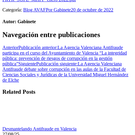
Categoría:
Blog AVAF
Por
Gabinete
20 de octubre de 2022
Autor:
Gabinete
Navegación entre publicaciones
Anterior
Publicación anterior:
La Agencia Valenciana Antifraude
participa en el curso del Ayuntamiento de Valencia “La integridad
pública: prevención de riesgos de corrupción en la gestión
pública”
Siguiente
Publicación siguiente:
La Agencia Valenciana
Antifraude debate sobre corrupción en las aulas de la Facultad de
Ciencias Sociales y Jurídicas de la Universidad Miguel Hernández
de Elche
Related Posts
Desmantelando Antifraude en Valencia
27/08/25