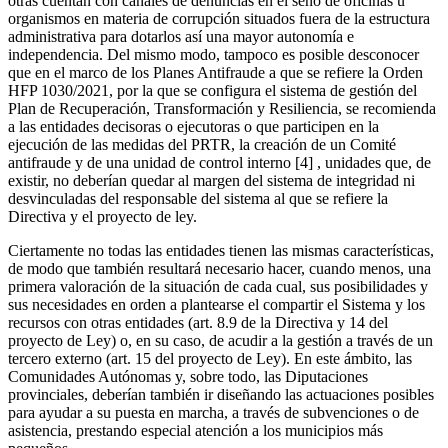
otras cuentan con canales de denuncias en el seno de oficinas u
organismos en materia de corrupción situados fuera de la estructura
administrativa para dotarlos así una mayor autonomía e
independencia. Del mismo modo, tampoco es posible desconocer
que en el marco de los Planes Antifraude a que se refiere la Orden
HFP 1030/2021, por la que se configura el sistema de gestión del
Plan de Recuperación, Transformación y Resiliencia, se recomienda
a las entidades decisoras o ejecutoras o que participen en la
ejecución de las medidas del PRTR, la creación de un Comité
antifraude y de una unidad de control interno [4] , unidades que, de
existir, no deberían quedar al margen del sistema de integridad ni
desvinculadas del responsable del sistema al que se refiere la
Directiva y el proyecto de ley.
Ciertamente no todas las entidades tienen las mismas características,
de modo que también resultará necesario hacer, cuando menos, una
primera valoración de la situación de cada cual, sus posibilidades y
sus necesidades en orden a plantearse el compartir el Sistema y los
recursos con otras entidades (art. 8.9 de la Directiva y 14 del
proyecto de Ley) o, en su caso, de acudir a la gestión a través de un
tercero externo (art. 15 del proyecto de Ley). En este ámbito, las
Comunidades Autónomas y, sobre todo, las Diputaciones
provinciales, deberían también ir diseñando las actuaciones posibles
para ayudar a su puesta en marcha, a través de subvenciones o de
asistencia, prestando especial atención a los municipios más