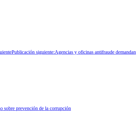
uiente
Publicación siguiente:
Agencias y oficinas antifraude demandan
so sobre prevención de la corrupción