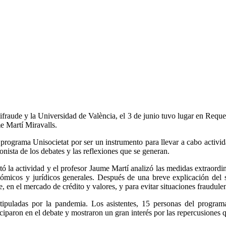
fraude y la Universidad de València, el 3 de junio tuvo lugar en Requen
e Martí Miravalls.
programa Unisocietat por ser un instrumento para llevar a cabo activi
onista de los debates y las reflexiones que se generan.
 la actividad y el profesor Jaume Martí analizó las medidas extraordi
ómicos y jurídicos generales. Después de una breve explicación del si
 en el mercado de crédito y valores, y para evitar situaciones fraudulen
d estipuladas por la pandemia. Los asistentes, 15 personas del pr
iparon en el debate y mostraron un gran interés por las repercusiones qu