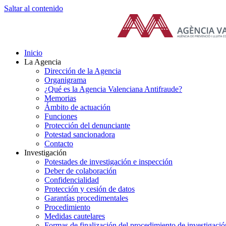
Saltar al contenido
Inicio
La Agencia
Dirección de la Agencia
Organigrama
¿Qué es la Agencia Valenciana Antifraude?
Memorias
Ámbito de actuación
Funciones
Protección del denunciante
Potestad sancionadora
Contacto
Investigación
Potestades de investigación e inspección
Deber de colaboración
Confidencialidad
Protección y cesión de datos
Garantías procedimentales
Procedimiento
Medidas cautelares
Formas de finalización del procedimiento de investigació