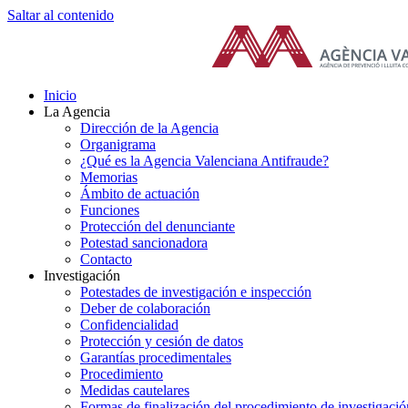
Saltar al contenido
Inicio
La Agencia
Dirección de la Agencia
Organigrama
¿Qué es la Agencia Valenciana Antifraude?
Memorias
Ámbito de actuación
Funciones
Protección del denunciante
Potestad sancionadora
Contacto
Investigación
Potestades de investigación e inspección
Deber de colaboración
Confidencialidad
Protección y cesión de datos
Garantías procedimentales
Procedimiento
Medidas cautelares
Formas de finalización del procedimiento de investigació