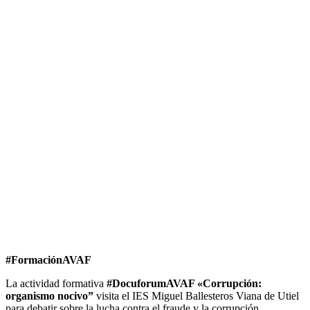
#FormaciónAVAF
La actividad formativa
#DocuforumAVAF «Corrupción:
organismo nocivo”
visita el IES Miguel Ballesteros Viana de Utiel
para debatir sobre la lucha contra el fraude y la corrupción.