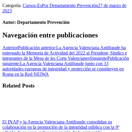
Categoría:
Cursos-Es
Por
Departamento Prevención
27 de marzo de
2023
Autor:
Departamento Prevención
Navegación entre publicaciones
Anterior
Publicación anterior:
La Agencia Valenciana Antifraude ha
entregado la Memoria de Actividad del 2022 al President, Síndics e
integrantes de la Mesa de les Corts Valencianes
Siguiente
Publicación
siguiente:
La Agencia Valenciana Antifraude junto con 33
autoridades europeas de integridad y protección se constituyen en
Roma en la Red NEIWA
Related Posts
El INAP y la Agencia Valenciana Antifraude consolidan su
colaboración en la promoción de la integridad pública con la 9ª