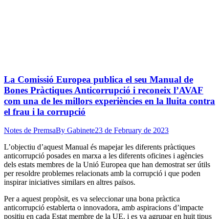
La Comissió Europea publica el seu Manual de
Bones Pràctiques Anticorrupció i reconeix l’AVAF
com una de les millors experiències en la lluita contra
el frau i la corrupció
Notes de Premsa
By
Gabinete
23 de February de 2023
L’objectiu d’aquest Manual és mapejar les diferents pràctiques
anticorrupció posades en marxa a les diferents oficines i agències
dels estats membres de la Unió Europea que han demostrat ser útils
per resoldre problemes relacionats amb la corrupció i que poden
inspirar iniciatives similars en altres països.
Per a aquest propòsit, es va seleccionar una bona pràctica
anticorrupció establerta o innovadora, amb aspiracions d’impacte
positiu en cada Estat membre de la UE, i es va agrupar en huit tipus