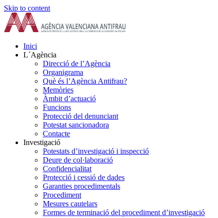
Skip to content
Inici
L´Agència
Direcció de l’Agència
Organigrama
Què és l’Agència Antifrau?
Memòries
Àmbit d’actuació
Funcions
Protecció del denunciant
Potestat sancionadora
Contacte
Investigació
Potestats d’investigació i inspecció
Deure de col·laboració
Confidencialitat
Protecció i cessió de dades
Garanties procedimentals
Procediment
Mesures cautelars
Formes de terminació del procediment d’investigació