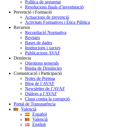
Política de seguretat
Resolucions finals d’investigació
Prevenció i Formació
Actuacions de prevenció
Activitats Formatives i Ètica Pública
Recursos
Recopilació Normativa
Revistes
Bases de dades
Institucions i xarxes
Publicacions AVAF
Denúncia
Qüestions generals
Bústia de Denúncies
Comunicació i Participació
Notes de Premsa
Blog de l’AVAF
Newsletter de l’AVAF
Diàlegs a l’AVAF
Claus contra la corrupció
Portal de Transparència
Valencià
Español
Valencià
English