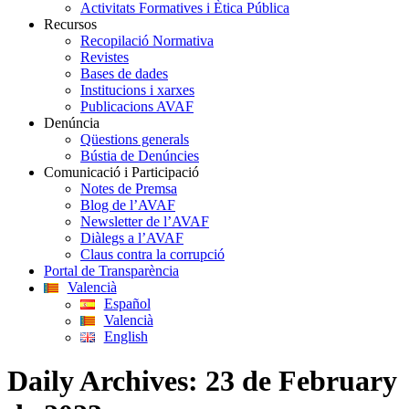
Activitats Formatives i Ètica Pública
Recursos
Recopilació Normativa
Revistes
Bases de dades
Institucions i xarxes
Publicacions AVAF
Denúncia
Qüestions generals
Bústia de Denúncies
Comunicació i Participació
Notes de Premsa
Blog de l’AVAF
Newsletter de l’AVAF
Diàlegs a l’AVAF
Claus contra la corrupció
Portal de Transparència
Valencià
Español
Valencià
English
Daily Archives:
23 de February