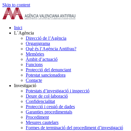
Skip to content
Inici
L´Agència
Direcció de l’Agència
Organigrama
Què és l’Agència Antifrau?
Memòries
Àmbit d’actuació
Funcions
Protecció del denunciant
Potestat sancionadora
Contacte
Investigació
Potestats d’investigació i inspecció
Deure de col·laboració
Confidencialitat
Protecció i cessió de dades
Garanties procedimentals
Procediment
Mesures cautelars
Formes de terminació del procediment d’investigació