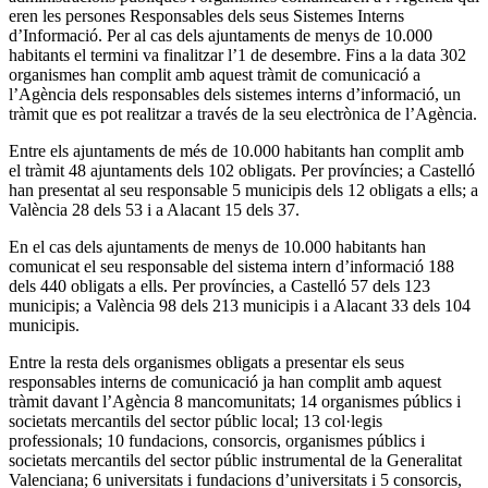
eren les persones Responsables dels seus Sistemes Interns
d’Informació. Per al cas dels ajuntaments de menys de 10.000
habitants el termini va finalitzar l’1 de desembre. Fins a la data 302
organismes han complit amb aquest tràmit de comunicació a
l’Agència dels responsables dels sistemes interns d’informació, un
tràmit que es pot realitzar a través de la seu electrònica de l’Agència.
Entre els ajuntaments de més de 10.000 habitants han complit amb
el tràmit 48 ajuntaments dels 102 obligats. Per províncies; a Castelló
han presentat al seu responsable 5 municipis dels 12 obligats a ells; a
València 28 dels 53 i a Alacant 15 dels 37.
En el cas dels ajuntaments de menys de 10.000 habitants han
comunicat el seu responsable del sistema intern d’informació 188
dels 440 obligats a ells. Per províncies, a Castelló 57 dels 123
municipis; a València 98 dels 213 municipis i a Alacant 33 dels 104
municipis.
Entre la resta dels organismes obligats a presentar els seus
responsables interns de comunicació ja han complit amb aquest
tràmit davant l’Agència 8 mancomunitats; 14 organismes públics i
societats mercantils del sector públic local; 13 col·legis
professionals; 10 fundacions, consorcis, organismes públics i
societats mercantils del sector públic instrumental de la Generalitat
Valenciana; 6 universitats i fundacions d’universitats i 5 consorcis,