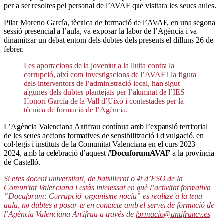
per a ser resoltes pel personal de l’AVAF que visitara les seues aules.
Pilar Moreno García, tècnica de formació de l’AVAF, en una segona
sessió presencial a l’aula, va exposar la labor de l’Agència i va
dinamitzar un debat entorn dels dubtes dels presents el dilluns 26 de
febrer.
Les aportacions de la joventut a la lluita contra la
corrupció, així com investigacions de l’AVAF i la figura
dels interventors de l’administració local, han sigut
algunes dels dubtes plantejats per l’alumnat de l’IES
Honori García de la Vall d’Uixò i contestades per la
tècnica de formació de l’Agència.
L’Agència Valenciana Antifrau contínua amb l’expansió territorial
de les seues accions formatives de sensibilització i divulgació, en
col·legis i instituts de la Comunitat Valenciana en el curs 2023 –
2024, amb la celebració d’aquest
#DocuforumAVAF
a la província
de Castelló.
Si eres docent universitari, de batxillerat o 4t d’ESO de la
Comunitat Valenciana i estàs interessat en què l’activitat formativa
“Docuforum: Corrupció, organisme nociu” es realitze a la teua
aula, no dubtes a posar-te en contacte amb el servei de formació de
l’Agència Valenciana Antifrau a través de
formacio@antifraucv.es