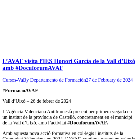
L’AVAF visita l’IES Honori García de la Vall d’Uixó
amb #DocuforumAVAF
Cursos-Va
By
Departamento de Formación
27 de February de 2024
#FormacióAVAF
Vall d’Uixó – 26 de febrer de 2024
L’Agència Valenciana Antifrau està present per primera vegada en
un institut de la província de Castelló, concretament en el municipi
de la Vall d’Uixó, amb l’activitat
#DocuforumAVAF.
Amb aquesta nova acció formativa en col·legis i instituts de la
Comunitat Valenciana en 2024, l’AVAF, continua posant en valor la