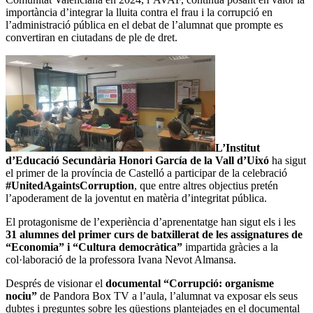
importància d’integrar la lluita contra el frau i la corrupció en
l’administració pública en el debat de l’alumnat que prompte es
convertiran en ciutadans de ple de dret.
L’Institut
d’Educació Secundària Honori García de la Vall d’Uixó
ha sigut
el primer de la província de Castelló a participar de la celebració
#UnitedAgaintsCorruption
, que entre altres objectius pretén
l’apoderament de la joventut en matèria d’integritat pública.
El protagonisme de l’experiència d’aprenentatge han sigut els i les
31 alumnes del primer curs de batxillerat de les assignatures de
“Economia” i “Cultura democràtica”
impartida gràcies a la
col·laboració de la professora Ivana Nevot Almansa.
Després de visionar el
documental “Corrupció: organisme
nociu”
de Pandora Box TV a l’aula, l’alumnat va exposar els seus
dubtes i preguntes sobre les qüestions plantejades en el documental