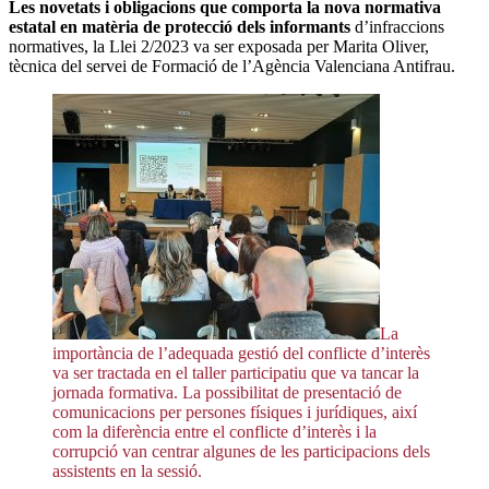
Les novetats i obligacions que comporta la nova normativa
estatal en matèria de protecció dels informants
d’infraccions
normatives, la Llei 2/2023 va ser exposada per Marita Oliver,
tècnica del servei de Formació de l’Agència Valenciana Antifrau.
La
importància de l’adequada gestió del conflicte d’interès
va ser tractada en el taller participatiu que va tancar la
jornada formativa. La possibilitat de presentació de
comunicacions per persones físiques i jurídiques, així
com la diferència entre el conflicte d’interès i la
corrupció van centrar algunes de les participacions dels
assistents en la sessió.