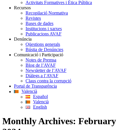
Activitats Formatives i Ètica Pública
Recursos
Recopilació Normativa
Revistes
Bases de dades
Institucions i xarxes
Publicacions AVAF
Denúncia
Qüestions generals
Bústia de Denúncies
Comunicació i Participació
Notes de Premsa
Blog de l’AVAF
Newsletter de l’AVAF
Diàlegs a l’AVAF
Claus contra la corrupció
Portal de Transparència
Valencià
Español
Valencià
English
Monthly Archives:
February