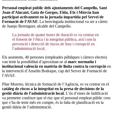
Personal empleat públic dels ajuntaments del Campello, Sant
Joan d’Alacant, Gata de Gorgos, Elda, Elx i Múrcia han
participat activament en la jornada impartida pel Servei de
Formació de l’AVAF.
La benvinguda institucional va ser a càrrec
de Juanjo Berenguer, alcalde del Campello.
La jornada de quatre hores de duració es va centrar en
el foment de l’ètica i la integritat pública, així com la
prevenció i detecció de riscos de frau i corrupció en
l’administració local.
Els assistents, 40 persones (empleades públiques i càrrecs electes)
van tenir la possibilitat d’aproximar-se al
marc normatiu i
institucional valencià en matèria de lluita contra la corrupció
en
la intervenció d’Anselm Bodoque, cap del Servei de Formació de
l’AVAF.
Pilar Moreno, tècnica de formació de l’Agència, es va centrar en el
catàleg de riscos a la integritat en la presa de decisions de la
gestió diària de l’administració local.
L’ús d’eines de ludificació
va permetre conèixer que el risc que el personal empleat públic creu
que s’ha de tenir més en compte, és la falta de planificació en la
gestió diària de l’administració.