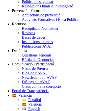
Política de seguretat
Resolucions finals d’investigació
Prevenció i Formació
Actuacions de prevenció
Activitats Formatives i Ètica Pública
Recursos
Recopilació Normativa
Revistes
Bases de dades
Institucions i xarxes
Publicacions AVAF
Denúncia
Qüestions generals
Bústia de Denúncies
Comunicació i Participació
Notes de Premsa
Blog de l’AVAF
Newsletter de l’AVAF
Diàlegs a l’AVAF
Claus contra la corrupció
Portal de Transparència
Valencià
Español
Valencià
English