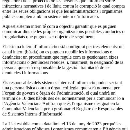
reguladora de la protecció de les persones que informen sobre
infraccions normatives i de lluita contra la corrupció la qual compta
entre les seues obligacions el que les administracions i organismes
públics compten amb un sistema intern d’informació.
Aquest sistema intern té com a objectiu garantir que es puguen
comunicar dins de les pròpies organitzacions possibles conductes o
irregularitats que puguen ser objecte de seguiment.
El sistema intern d’informació està configurat per tres elements: un
canal intern (bústia) on es puguen recollir les informacions o
denúncies; un procediment que regule com es gestionaran eixes
informacions o denúncies rebudes, i, finalment, la designació de la
persona que serà responsable de la gestió i tramitació de les
denúncies i informacions.
Els responsables dels sistemes interns d’informació poden ser tant
una persona física com un òrgan col·legiat que serà nomenat per
l’òrgan de govern o òrgan de l’administració, el qual tindrà un
termini de 10 dies hàbils des del nomenament per a comunicar-lo a
l’Agència Valenciana Antifrau que és l’organisme designat en la
Comunitat Valenciana per a gestionar el Registre de Responsables
de Sistemes Interns d’Informació.
La Llei establia com a data límit el 13 de juny de 2023 perquè les
administracions públiques i organismes comunicaren a l’Agència qui