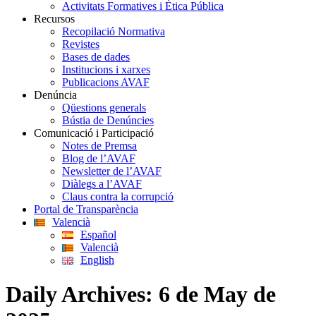
Activitats Formatives i Ètica Pública
Recursos
Recopilació Normativa
Revistes
Bases de dades
Institucions i xarxes
Publicacions AVAF
Denúncia
Qüestions generals
Bústia de Denúncies
Comunicació i Participació
Notes de Premsa
Blog de l’AVAF
Newsletter de l’AVAF
Diàlegs a l’AVAF
Claus contra la corrupció
Portal de Transparència
Valencià
Español
Valencià
English
Daily Archives:
6 de May de