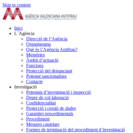
Skip to content
Inici
L´Agència
Direcció de l’Agència
Organigrama
Què és l’Agència Antifrau?
Memòries
Àmbit d’actuació
Funcions
Protecció del denunciant
Potestat sancionadora
Contacte
Investigació
Potestats d’investigació i inspecció
Deure de col·laboració
Confidencialitat
Protecció i cessió de dades
Garanties procedimentals
Procediment
Mesures cautelars
Formes de terminació del procediment d’investigació