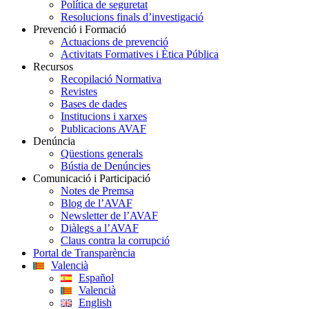
Política de seguretat
Resolucions finals d’investigació
Prevenció i Formació
Actuacions de prevenció
Activitats Formatives i Ètica Pública
Recursos
Recopilació Normativa
Revistes
Bases de dades
Institucions i xarxes
Publicacions AVAF
Denúncia
Qüestions generals
Bústia de Denúncies
Comunicació i Participació
Notes de Premsa
Blog de l’AVAF
Newsletter de l’AVAF
Diàlegs a l’AVAF
Claus contra la corrupció
Portal de Transparència
Valencià
Español
Valencià
English