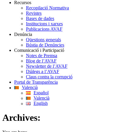
Recursos
Recopilació Normativa
Revistes
Bases de dades
Institucions i xarxes
Publicacions AVAF
Denúncia
Qüestions generals
Bústia de Denúncies
Comunicació i Participació
Notes de Premsa
Blog de l’AVAF
Newsletter de l’AVAF
Diàlegs a l’AVAF
Claus contra la corrupció
Portal de Transparència
Valencià
Español
Valencià
English
Archives: