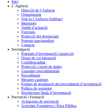
Inici
L´Agència
Direcció de l’Agència
Organigrama
Què és l’Agència Antifrau?
Memòries
Àmbit d’actuació
Funcions
Protecció del denunciant
Potestat sancionadora
Contacte
Investigació
Potestats d’investigació i inspecció
Deure de col·laboració
Confidencialitat
Protecció i cessió de dades
Garanties procedimentals
Procediment
Mesures cautelars
Formes de terminació del procediment d’investigació
Política de seguretat
Resolucions finals d’investigació
Prevenció i Formació
Actuacions de prevenció
Activitats Formatives i Ètica Pública