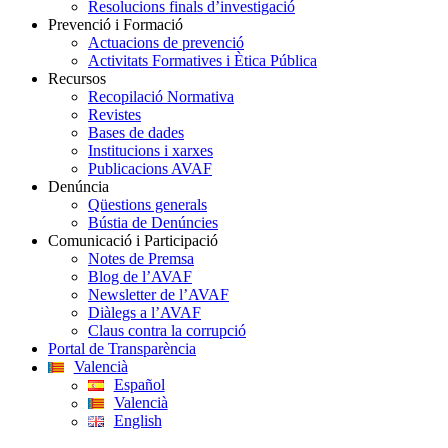
Resolucions finals d’investigació
Prevenció i Formació
Actuacions de prevenció
Activitats Formatives i Ètica Pública
Recursos
Recopilació Normativa
Revistes
Bases de dades
Institucions i xarxes
Publicacions AVAF
Denúncia
Qüestions generals
Bústia de Denúncies
Comunicació i Participació
Notes de Premsa
Blog de l’AVAF
Newsletter de l’AVAF
Diàlegs a l’AVAF
Claus contra la corrupció
Portal de Transparència
Valencià
Español
Valencià
English