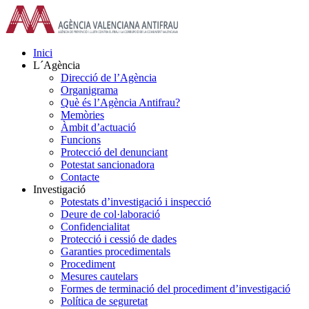
Skip
to
content
Inici
L´Agència
Direcció de l’Agència
Organigrama
Què és l’Agència Antifrau?
Memòries
Àmbit d’actuació
Funcions
Protecció del denunciant
Potestat sancionadora
Contacte
Investigació
Potestats d’investigació i inspecció
Deure de col·laboració
Confidencialitat
Protecció i cessió de dades
Garanties procedimentals
Procediment
Mesures cautelars
Formes de terminació del procediment d’investigació
Política de seguretat