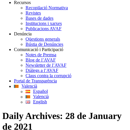
Recursos
Recopilació Normativa
Revistes
Bases de dades
Institucions i xarxes
Publicacions AVAF
Denúncia
Qüestions generals
Bústia de Denúncies
Comunicació i Participació
Notes de Premsa
Blog de l’AVAF
Newsletter de l’AVAF
Diàlegs a l’AVAF
Claus contra la corrupció
Portal de Transparència
Valencià
Español
Valencià
English
Daily Archives:
28 de January
de 2021