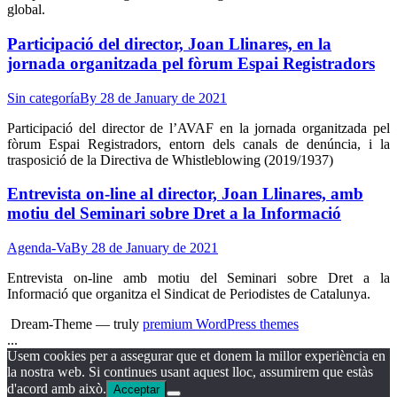
global.
Participació del director, Joan Llinares, en la
jornada organitzada pel fòrum Espai Registradors
Sin categoría
By
28 de January de 2021
Participació del director de l’AVAF en la jornada organitzada pel
fòrum Espai Registradors, entorn dels canals de denúncia, i la
trasposició de la Directiva de Whistleblowing (2019/1937)
Entrevista on-line al director, Joan Llinares, amb
motiu del Seminari sobre Dret a la Informació
Agenda-Va
By
28 de January de 2021
Entrevista on-line amb motiu del Seminari sobre Dret a la
Informació que organitza el Sindicat de Periodistes de Catalunya.
Dream-Theme — truly
premium WordPress themes
...
Go
Usem cookies per a assegurar que et donem la millor experiència en
to
la nostra web. Si continues usant aquest lloc, assumirem que estàs
Top
d'acord amb això.
Acceptar