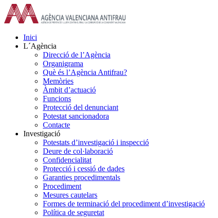
Skip
to
content
Inici
L´Agència
Direcció de l’Agència
Organigrama
Què és l’Agència Antifrau?
Memòries
Àmbit d’actuació
Funcions
Protecció del denunciant
Potestat sancionadora
Contacte
Investigació
Potestats d’investigació i inspecció
Deure de col·laboració
Confidencialitat
Protecció i cessió de dades
Garanties procedimentals
Procediment
Mesures cautelars
Formes de terminació del procediment d’investigació
Política de seguretat