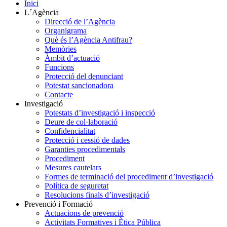
Inici
L´Agència
Direcció de l’Agència
Organigrama
Què és l’Agència Antifrau?
Memòries
Àmbit d’actuació
Funcions
Protecció del denunciant
Potestat sancionadora
Contacte
Investigació
Potestats d’investigació i inspecció
Deure de col·laboració
Confidencialitat
Protecció i cessió de dades
Garanties procedimentals
Procediment
Mesures cautelars
Formes de terminació del procediment d’investigació
Política de seguretat
Resolucions finals d’investigació
Prevenció i Formació
Actuacions de prevenció
Activitats Formatives i Ètica Pública