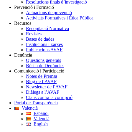
Resolucions finals d’investigació
Prevenció i Formació
Actuacions de prevenció
Activitats Formatives i Ètica Pública
Recursos
Recopilació Normativa
Revistes
Bases de dades
Institucions i xarxes
Publicacions AVAF
Denúncia
Qüestions generals
Bústia de Denúncies
Comunicació i Participació
Notes de Premsa
Blog de l’AVAF
Newsletter de l’AVAF
Diàlegs a l’AVAF
Claus contra la corrupció
Portal de Transparència
Valencià
Español
Valencià
English