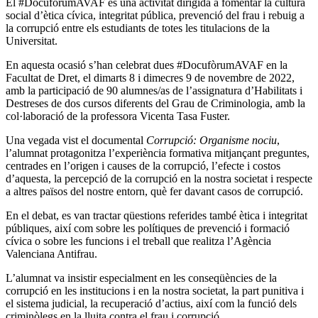
El #DocufòrumAVAF és una activitat dirigida a fomentar la cultura
social d’ètica cívica, integritat pública, prevenció del frau i rebuig a
la corrupció entre els estudiants de totes les titulacions de la
Universitat.
En aquesta ocasió s’han celebrat dues #DocufòrumAVAF en la
Facultat de Dret, el dimarts 8 i dimecres 9 de novembre de 2022,
amb la participació de 90 alumnes/as de l’assignatura d’Habilitats i
Destreses de dos cursos diferents del Grau de Criminologia, amb la
col·laboració de la professora Vicenta Tasa Fuster.
Una vegada vist el documental
Corrupció: Organisme nociu
,
l’alumnat protagonitza l’experiència formativa mitjançant preguntes,
centrades en l’origen i causes de la corrupció, l’efecte i costos
d’aquesta, la percepció de la corrupció en la nostra societat i respecte
a altres països del nostre entorn, què fer davant casos de corrupció.
En el debat, es van tractar qüestions referides també ètica i integritat
públiques, així com sobre les polítiques de prevenció i formació
cívica o sobre les funcions i el treball que realitza l’Agència
Valenciana Antifrau.
L’alumnat va insistir especialment en les conseqüències de la
corrupció en les institucions i en la nostra societat, la part punitiva i
el sistema judicial, la recuperació d’actius, així com la funció dels
criminòlegs en la lluita contra el frau i corrupció.