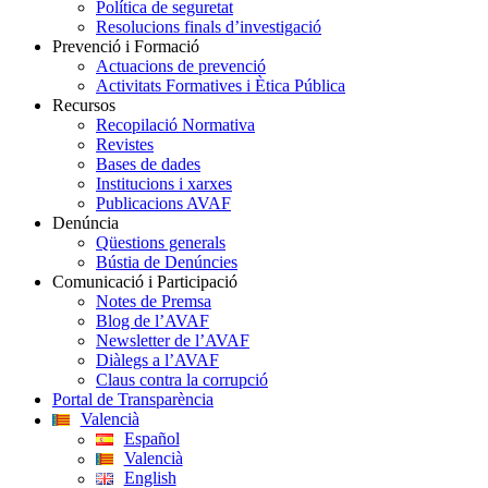
Política de seguretat
Resolucions finals d’investigació
Prevenció i Formació
Actuacions de prevenció
Activitats Formatives i Ètica Pública
Recursos
Recopilació Normativa
Revistes
Bases de dades
Institucions i xarxes
Publicacions AVAF
Denúncia
Qüestions generals
Bústia de Denúncies
Comunicació i Participació
Notes de Premsa
Blog de l’AVAF
Newsletter de l’AVAF
Diàlegs a l’AVAF
Claus contra la corrupció
Portal de Transparència
Valencià
Español
Valencià
English