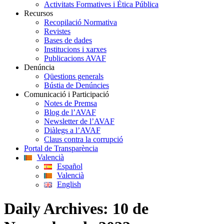
Activitats Formatives i Ètica Pública
Recursos
Recopilació Normativa
Revistes
Bases de dades
Institucions i xarxes
Publicacions AVAF
Denúncia
Qüestions generals
Bústia de Denúncies
Comunicació i Participació
Notes de Premsa
Blog de l’AVAF
Newsletter de l’AVAF
Diàlegs a l’AVAF
Claus contra la corrupció
Portal de Transparència
Valencià
Español
Valencià
English
Daily Archives:
10 de