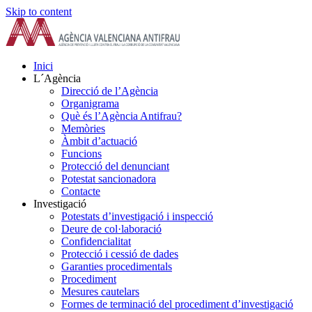
Skip to content
Inici
L´Agència
Direcció de l’Agència
Organigrama
Què és l’Agència Antifrau?
Memòries
Àmbit d’actuació
Funcions
Protecció del denunciant
Potestat sancionadora
Contacte
Investigació
Potestats d’investigació i inspecció
Deure de col·laboració
Confidencialitat
Protecció i cessió de dades
Garanties procedimentals
Procediment
Mesures cautelars
Formes de terminació del procediment d’investigació