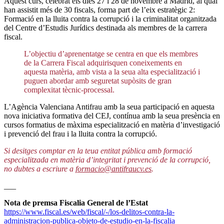
Aquest curs, celebrat els dies 27 i 28 de novembre a Madrid, al qual
han assistit més de 30 fiscals, forma part de l’eix estratègic 2:
Formació en la lluita contra la corrupció i la criminalitat organitzada
del Centre d’Estudis Jurídics destinada als membres de la carrera
fiscal.
L’objectiu d’aprenentatge se centra en que els membres
de la Carrera Fiscal adquirisquen coneixements en
aquesta matèria, amb vista a la seua alta especialització i
puguen abordar amb seguretat supòsits de gran
complexitat tècnic-processal.
L’Agència Valenciana Antifrau amb la seua participació en aquesta
nova iniciativa formativa del CEJ, contínua amb la seua presència en
cursos formatius de màxima especialització en matèria d’investigació
i prevenció del frau i la lluita contra la corrupció.
Si desitges comptar en la teua entitat pública amb formació
especialitzada en matèria d’integritat i prevenció de la corrupció,
no dubtes a escriure a
formacio@antifraucv.es
.
___
Nota de premsa Fiscalia General de l’Estat
https://www.fiscal.es/web/fiscal/-/los-delitos-contra-la-
administracion-publica-objeto-de-estudio-en-la-fiscalia