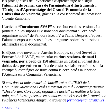
Els protagonistes de l’experiència d’aprenentatge han sigut
l’
alumnat de primer curs de l’assignatura d’Instruments i
Tècniques d’Aprenentatge del Grau d’Economia de la
Universitat de València
, gràcies a la col·laboració del professor
Vicente Zamorano.
L’activitat
“Docuforum AVAF”
se celebra en dues sessions. La
primera d’elles suposa el visionat del documental “Corrupció:
organisme nociu” de Pandora Box TV a l’aula. Després d’aquest,
l’alumnat exposa els seus dubtes i preguntes sobre les qüestions
plantejades en el documental.
El dijous 9 de novembre, Anselm Bodoque, cap del Servei de
Formació de l’AVAF, va articular en
dues sessions, de matí i
vesprada, per a prop de 150 alumnes
un debat al voltant dels
dubtes dels presents en matèria de costos socials i econòmics de la
corrupció, estratègies de lluita contra la corrupció i la labor de
l’Agència en la Comunitat Valenciana.
Si eres docent universitari, de batxillerat o 4t d’ESO de la
Comunitat Valenciana i estàs interessat en què l’activitat formativa
“Docuforum: Corrupció, organisme nociu” es realitze a la teua
aula, no dubtes a posar-te en contacte amb el servei de formació de
l’Agència Valenciana Antifrau a través de
formacio@antifraucv.es
1
2
3
4
5
…
47