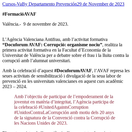
Cursos-Va
By
Departamento Prevención
29 de November de 2023
#FormacióAVAF
València.- 9 de novembre de 2023.
L’Agència Valenciana Antifrau, amb l’activitat formativa
“Docuforum AVAF: Corrupció: organisme nociu”
, realitza la
primera activitat formativa en la Facultat d’Economia de la
Universitat de València per a debatre sobre el frau i la lluita contra la
corrupció amb l’alumnat universitari.
Amb la celebració d’aquest
#DocuforumAVAF
, l’AVAF represa les
seues activitats de sensibilització i divulgació de la seua labor de
prevenció en les universitats valencianes en aquest curs acadèmic
2023 – 2024.
Amb l’objectiu de participar de l’empoderament de la
joventut en matèria d’integritat, l’Agència participa de
la celebració #UnitedAgaintsCorruption
#UnidosContraLaCorrupción amb motiu dels 20 anys
de la signatura de la Convenció contra la Corrupció de
les Nacions Unides de 2023.