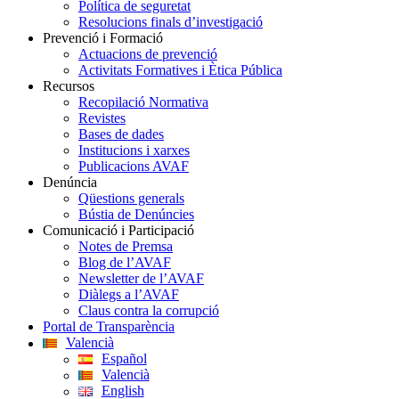
Política de seguretat
Resolucions finals d’investigació
Prevenció i Formació
Actuacions de prevenció
Activitats Formatives i Ètica Pública
Recursos
Recopilació Normativa
Revistes
Bases de dades
Institucions i xarxes
Publicacions AVAF
Denúncia
Qüestions generals
Bústia de Denúncies
Comunicació i Participació
Notes de Premsa
Blog de l’AVAF
Newsletter de l’AVAF
Diàlegs a l’AVAF
Claus contra la corrupció
Portal de Transparència
Valencià
Español
Valencià
English