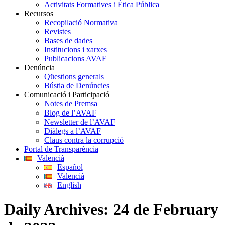
Activitats Formatives i Ètica Pública
Recursos
Recopilació Normativa
Revistes
Bases de dades
Institucions i xarxes
Publicacions AVAF
Denúncia
Qüestions generals
Bústia de Denúncies
Comunicació i Participació
Notes de Premsa
Blog de l’AVAF
Newsletter de l’AVAF
Diàlegs a l’AVAF
Claus contra la corrupció
Portal de Transparència
Valencià
Español
Valencià
English
Daily Archives:
24 de February