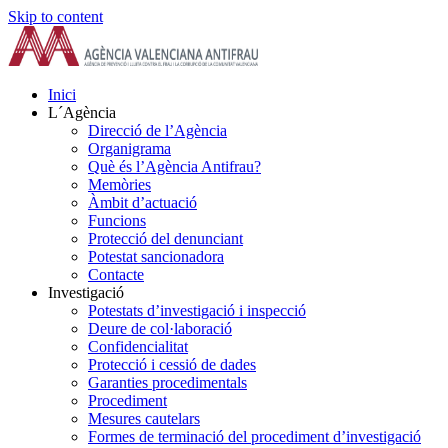
Skip to content
Inici
L´Agència
Direcció de l’Agència
Organigrama
Què és l’Agència Antifrau?
Memòries
Àmbit d’actuació
Funcions
Protecció del denunciant
Potestat sancionadora
Contacte
Investigació
Potestats d’investigació i inspecció
Deure de col·laboració
Confidencialitat
Protecció i cessió de dades
Garanties procedimentals
Procediment
Mesures cautelars
Formes de terminació del procediment d’investigació