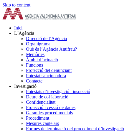
Skip to content
Inici
L´Agència
Direcció de l’Agència
Organigrama
Què és l’Agència Antifrau?
Memòries
Àmbit d’actuació
Funcions
Protecció del denunciant
Potestat sancionadora
Contacte
Investigació
Potestats d’investigació i inspecció
Deure de col·laboració
Confidencialitat
Protecció i cessió de dades
Garanties procedimentals
Procediment
Mesures cautelars
Formes de terminació del procediment d’investigació