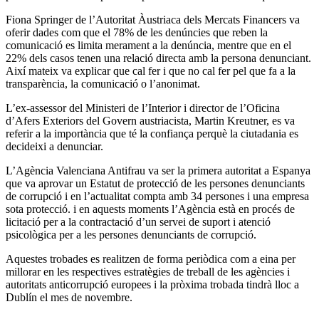
Fiona Springer de l’Autoritat Àustriaca dels Mercats Financers va
oferir dades com que el 78% de les denúncies que reben la
comunicació es limita merament a la denúncia, mentre que en el
22% dels casos tenen una relació directa amb la persona denunciant.
Així mateix va explicar que cal fer i que no cal fer pel que fa a la
transparència, la comunicació o l’anonimat.
L’ex-assessor del Ministeri de l’Interior i director de l’Oficina
d’Afers Exteriors del Govern austriacista, Martin Kreutner, es va
referir a la importància que té la confiança perquè la ciutadania es
decideixi a denunciar.
L’Agència Valenciana Antifrau va ser la primera autoritat a Espanya
que va aprovar un Estatut de protecció de les persones denunciants
de corrupció i en l’actualitat compta amb 34 persones i una empresa
sota protecció. i en aquests moments l’Agència està en procés de
licitació per a la contractació d’un servei de suport i atenció
psicològica per a les persones denunciants de corrupció.
Aquestes trobades es realitzen de forma periòdica com a eina per
millorar en les respectives estratègies de treball de les agències i
autoritats anticorrupció europees i la pròxima trobada tindrà lloc a
Dublín el mes de novembre.