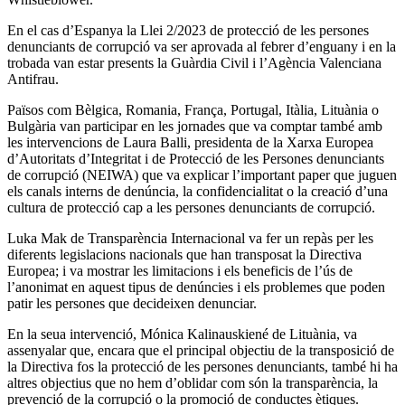
En el cas d’Espanya la Llei 2/2023 de protecció de les persones
denunciants de corrupció va ser aprovada al febrer d’enguany i en la
trobada van estar presents la Guàrdia Civil i l’Agència Valenciana
Antifrau.
Països com Bèlgica, Romania, França, Portugal, Itàlia, Lituània o
Bulgària van participar en les jornades que va comptar també amb
les intervencions de Laura Balli, presidenta de la Xarxa Europea
d’Autoritats d’Integritat i de Protecció de les Persones denunciants
de corrupció (NEIWA) que va explicar l’important paper que juguen
els canals interns de denúncia, la confidencialitat o la creació d’una
cultura de protecció cap a les persones denunciants de corrupció.
Luka Mak de Transparència Internacional va fer un repàs per les
diferents legislacions nacionals que han transposat la Directiva
Europea; i va mostrar les limitacions i els beneficis de l’ús de
l’anonimat en aquest tipus de denúncies i els problemes que poden
patir les persones que decideixen denunciar.
En la seua intervenció, Mónica Kalinauskiené de Lituània, va
assenyalar que, encara que el principal objectiu de la transposició de
la Directiva fos la protecció de les persones denunciants, també hi ha
altres objectius que no hem d’oblidar com són la transparència, la
prevenció de la corrupció o la promoció de conductes ètiques.