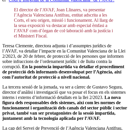
El director de l’AVAF, Joan Llinares, va presentar
l’Agència Valenciana Antifrau, entitat adscrita a les
Corts, el seu origen, missió i funcionament. Al llarg de
la seua exposició va destacar amb especial èmfasi a
l’AVAF com d’òrgan de col·laboració amb la justícia i
el Ministeri Fiscal.
Teresa Clemente, directora adjunta i d’assumptes jurídics de
l’AVAF, va detallar l’impacte en la Comunitat Valenciana de la Llei
2/2023, de 20 de febrer, de protecció de les persones que informen
sobre infraccions de l’ordenament jurídic i de lluita contra la
corrupció.
En la ponència impartida va detallar el procediment
de protecció dels informants desenvolupat per l’Agència, així
com l’autoritat de protecció a nivell nacional.
La tercera sessió de la jornada, va ser a càrrec de Gustavo Segura,
director d’anàlisi i investigació que va posar el focus en els sistemes
interns i externs d’informació detallats en la llei 2/2023.
La nova
figura dels responsables dels sistemes, així com les normes de
funcionament i organització dels canals del sector públic i sector
privat, també van ser protagonistes de la sessió impartida,
juntament amb la tecnologia aplicada per l’AVAF.
La cap del Servei de Prevenció de l’Agència Valenciana Antifrau,