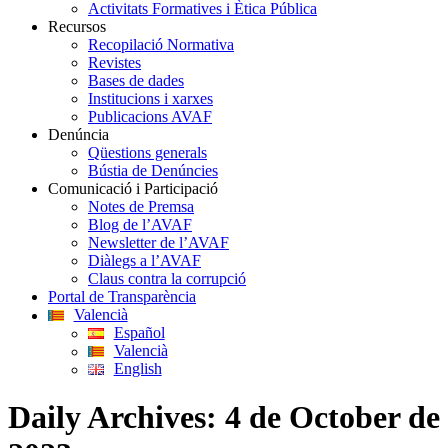
Activitats Formatives i Ètica Pública
Recursos
Recopilació Normativa
Revistes
Bases de dades
Institucions i xarxes
Publicacions AVAF
Denúncia
Qüestions generals
Bústia de Denúncies
Comunicació i Participació
Notes de Premsa
Blog de l’AVAF
Newsletter de l’AVAF
Diàlegs a l’AVAF
Claus contra la corrupció
Portal de Transparència
Valencià
Español
Valencià
English
Daily Archives:
4 de October de