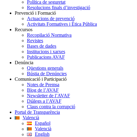
Política de seguretat
Resolucions finals d’investigació
Prevenció i Formació
Actuacions de prevenció
Activitats Formatives i Ètica Pública
Recursos
Recopilació Normativa
Revistes
Bases de dades
Institucions i xarxes
Publicacions AVAF
Denúncia
Qüestions generals
Bústia de Denúncies
Comunicació i Participació
Notes de Premsa
Blog de l’AVAF
Newsletter de l’AVAF
Diàlegs a l’AVAF
Claus contra la corrupció
Portal de Transparència
Valencià
Español
Valencià
English