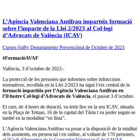
L’Agència Valenciana Antifrau imparteix formació
sobre l’impacte de la Llei 2/2023 al Col·legi
d’Advocats de València (ICAV)
Cursos-Va
By
Departamento Prevención
4 de October de 2023
#FormacióAVAF
València, 3 d’octubre de 2023.-
La protecció de les persones que informen sobre infraccions
normatives, recollida en la Llei 2/2023 ha sigut l’eix central de la
formació impartida per l’Agència Valenciana Antifrau en
l’Il·lustre Col·legi d’Advocats de València
, el passat 3 d’octubre.
El curs, de 4 hores de duració, va tenir lloc en la seu ICAV, situada
en la Plaça de Tetuan, 16 de la capital del Túria i va poder seguir-se
també en la modalitat “en línia”.
L’Agència Valenciana Antifrau va posar a la disposició de la totalitat
dels assistents, en presencial i en online, al voltant de 170 persones,
el “
Codi d’Integritat de la Comunitat Valenciana” de l’AVAF.