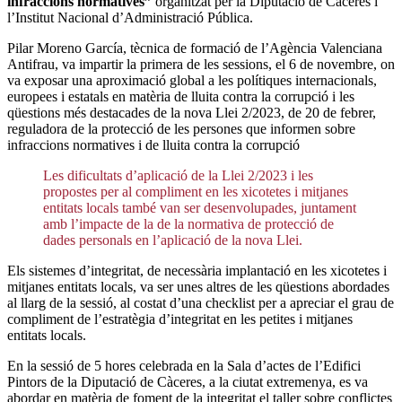
infraccions normatives”
organitzat per la Diputació de Càceres i
l’Institut Nacional d’Administració Pública.
Pilar Moreno García, tècnica de formació de l’Agència Valenciana
Antifrau, va impartir la primera de les sessions, el 6 de novembre, on
va exposar una aproximació global a les polítiques internacionals,
europees i estatals en matèria de lluita contra la corrupció i les
qüestions més destacades de la nova Llei 2/2023, de 20 de febrer,
reguladora de la protecció de les persones que informen sobre
infraccions normatives i de lluita contra la corrupció
Les dificultats d’aplicació de la Llei 2/2023 i les
propostes per al compliment en les xicotetes i mitjanes
entitats locals també van ser desenvolupades, juntament
amb l’impacte de la de la normativa de protecció de
dades personals en l’aplicació de la nova Llei.
Els sistemes d’integritat, de necessària implantació en les xicotetes i
mitjanes entitats locals, va ser unes altres de les qüestions abordades
al llarg de la sessió, al costat d’una checklist per a apreciar el grau de
compliment de l’estratègia d’integritat en les petites i mitjanes
entitats locals.
En la sessió de 5 hores celebrada en la Sala d’actes de l’Edifici
Pintors de la Diputació de Càceres, a la ciutat extremenya, es va
abordar en matèria de foment de la integritat el taller sobre conflictes