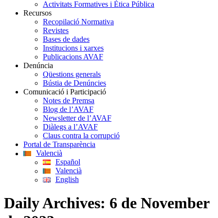
Activitats Formatives i Ètica Pública
Recursos
Recopilació Normativa
Revistes
Bases de dades
Institucions i xarxes
Publicacions AVAF
Denúncia
Qüestions generals
Bústia de Denúncies
Comunicació i Participació
Notes de Premsa
Blog de l’AVAF
Newsletter de l’AVAF
Diàlegs a l’AVAF
Claus contra la corrupció
Portal de Transparència
Valencià
Español
Valencià
English
Daily Archives:
6 de November