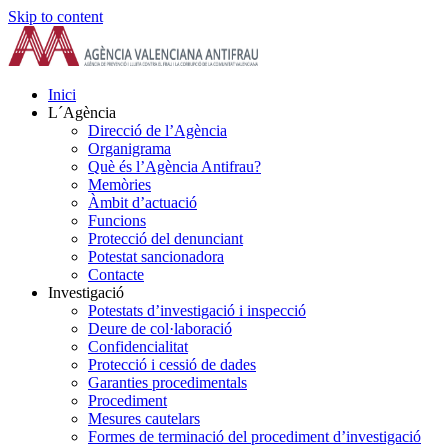
Skip to content
Inici
L´Agència
Direcció de l’Agència
Organigrama
Què és l’Agència Antifrau?
Memòries
Àmbit d’actuació
Funcions
Protecció del denunciant
Potestat sancionadora
Contacte
Investigació
Potestats d’investigació i inspecció
Deure de col·laboració
Confidencialitat
Protecció i cessió de dades
Garanties procedimentals
Procediment
Mesures cautelars
Formes de terminació del procediment d’investigació