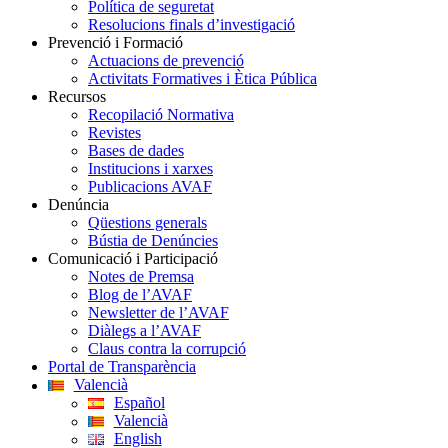
Política de seguretat
Resolucions finals d’investigació
Prevenció i Formació
Actuacions de prevenció
Activitats Formatives i Ètica Pública
Recursos
Recopilació Normativa
Revistes
Bases de dades
Institucions i xarxes
Publicacions AVAF
Denúncia
Qüestions generals
Bústia de Denúncies
Comunicació i Participació
Notes de Premsa
Blog de l’AVAF
Newsletter de l’AVAF
Diàlegs a l’AVAF
Claus contra la corrupció
Portal de Transparència
Valencià
Español
Valencià
English