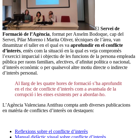
El
Servei de
Formació de l’Agència
, format per Anselm Bodoque, cap del
Servei, Pilar Moreno i Marita Oliver, tècniques de l’àrea, van
dinamitzar el taller en el qual es va
aprofundir en el conflicte
d’interès
, entès com la situació en la qual es veja compromès
l’exercici imparcial i objectiu de les funcions de la persona empleada
pública per raons familiars, afectives, d’afinitat política o nacional,
d’interès econòmic o per qualsevol altre motiu directe o indirecte
d’interès personal.
Al llarg de les quatre hores de formació s’ha aprofundit
en el risc de conflicte d’interès com a avantsala de la
corrupció i les eines existents per a abordar-ho.
L’Agència Valenciana Antifrau compta amb diverses publicacions
en matèria de conflictes d’interès on destaquen:
Reflexions sobre el conflicte d’interès
Manual didàctic visual sobre conflicte d’interès.