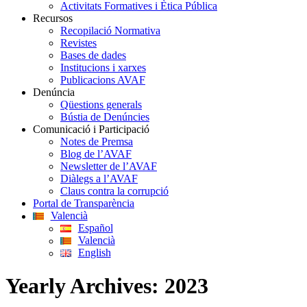
Activitats Formatives i Ètica Pública
Recursos
Recopilació Normativa
Revistes
Bases de dades
Institucions i xarxes
Publicacions AVAF
Denúncia
Qüestions generals
Bústia de Denúncies
Comunicació i Participació
Notes de Premsa
Blog de l’AVAF
Newsletter de l’AVAF
Diàlegs a l’AVAF
Claus contra la corrupció
Portal de Transparència
Valencià
Español
Valencià
English
Yearly Archives:
2023