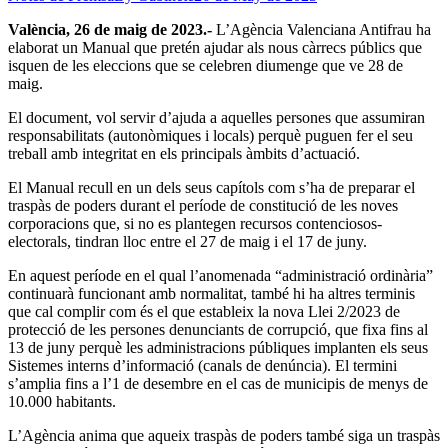
València, 26 de maig de 2023.-
L’Agència Valenciana Antifrau ha
elaborat un Manual que pretén ajudar als nous càrrecs públics que
isquen de les eleccions que se celebren diumenge que ve 28 de
maig.
El document, vol servir d’ajuda a aquelles persones que assumiran
responsabilitats (autonòmiques i locals) perquè puguen fer el seu
treball amb integritat en els principals àmbits d’actuació.
El Manual recull en un dels seus capítols com s’ha de preparar el
traspàs de poders durant el període de constitució de les noves
corporacions que, si no es plantegen recursos contenciosos-
electorals, tindran lloc entre el 27 de maig i el 17 de juny.
En aquest període en el qual l’anomenada “administració ordinària”
continuarà funcionant amb normalitat, també hi ha altres terminis
que cal complir com és el que estableix la nova Llei 2/2023 de
protecció de les persones denunciants de corrupció, que fixa fins al
13 de juny perquè les administracions públiques implanten els seus
Sistemes interns d’informació (canals de denúncia). El termini
s’amplia fins a l’1 de desembre en el cas de municipis de menys de
10.000 habitants.
L’Agència anima que aqueix traspàs de poders també siga un traspàs