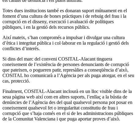
els canals de denúncia i els plans antifrau.
Totes dues institucions també es donaran suport mútuament en el
foment d’una cultura de bones pràctiques i de rebuig del frau i la
corrupció en el disseny, execució i avaluació de polítiques
públiques, i en la gestió dels recursos públics.
Així mateix, s’han compromés a impulsar i divulgar una cultura
d’ètica i integritat pública i col·laborar en la regulació i gestió dels
conflictes d’interés.
Si dins del marc del conveni COSITAL-Alacant tinguera
coneixement de l’existència de persones denunciants de corrupció
que pateixen, o pogueren patir, represàlies a conseqüència d’això,
COSITAL ho comunicarà a l’Agència per als puga atorgar, en el seu
cas, protecció.
Finalment, COSITAL-Alacant inclourà en un lloc visible dins de la
seua pàgina web així com en altres suports, l’enllaç a la bústia de
denúncies de l’Agència des del qual qualsevol persona pot posar en
coneixement qualsevol fet o irregularitat constitutiu de frau i
corrupció que s’haja comés en el si de les administracions públiques
de la Comunitat Valenciana i que puga aportar proves d’això.