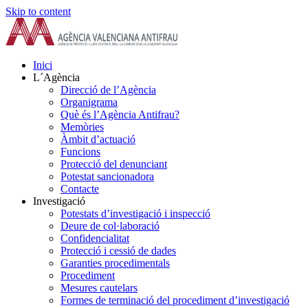
Skip to content
Inici
L´Agència
Direcció de l’Agència
Organigrama
Què és l’Agència Antifrau?
Memòries
Àmbit d’actuació
Funcions
Protecció del denunciant
Potestat sancionadora
Contacte
Investigació
Potestats d’investigació i inspecció
Deure de col·laboració
Confidencialitat
Protecció i cessió de dades
Garanties procedimentals
Procediment
Mesures cautelars
Formes de terminació del procediment d’investigació