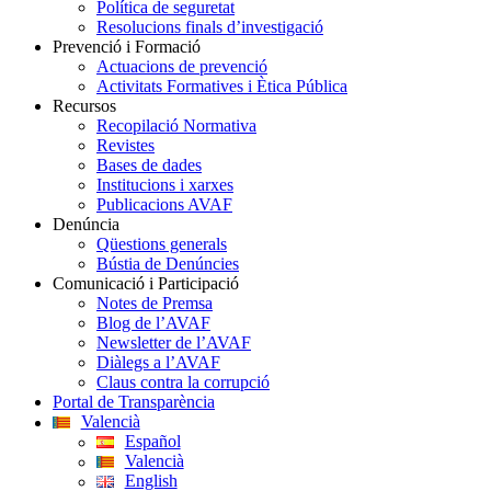
Política de seguretat
Resolucions finals d’investigació
Prevenció i Formació
Actuacions de prevenció
Activitats Formatives i Ètica Pública
Recursos
Recopilació Normativa
Revistes
Bases de dades
Institucions i xarxes
Publicacions AVAF
Denúncia
Qüestions generals
Bústia de Denúncies
Comunicació i Participació
Notes de Premsa
Blog de l’AVAF
Newsletter de l’AVAF
Diàlegs a l’AVAF
Claus contra la corrupció
Portal de Transparència
Valencià
Español
Valencià
English