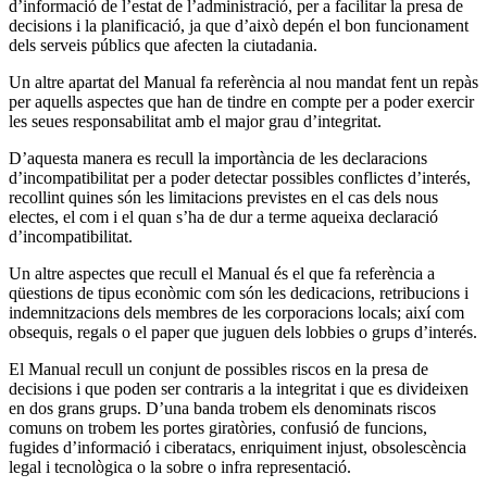
d’informació de l’estat de l’administració, per a facilitar la presa de
decisions i la planificació, ja que d’això depén el bon funcionament
dels serveis públics que afecten la ciutadania.
Un altre apartat del Manual fa referència al nou mandat fent un repàs
per aquells aspectes que han de tindre en compte per a poder exercir
les seues responsabilitat amb el major grau d’integritat.
D’aquesta manera es recull la importància de les declaracions
d’incompatibilitat per a poder detectar possibles conflictes d’interés,
recollint quines són les limitacions previstes en el cas dels nous
electes, el com i el quan s’ha de dur a terme aqueixa declaració
d’incompatibilitat.
Un altre aspectes que recull el Manual és el que fa referència a
qüestions de tipus econòmic com són les dedicacions, retribucions i
indemnitzacions dels membres de les corporacions locals; així com
obsequis, regals o el paper que juguen dels lobbies o grups d’interés.
El Manual recull un conjunt de possibles riscos en la presa de
decisions i que poden ser contraris a la integritat i que es divideixen
en dos grans grups. D’una banda trobem els denominats riscos
comuns on trobem les portes giratòries, confusió de funcions,
fugides d’informació i ciberatacs, enriquiment injust, obsolescència
legal i tecnològica o la sobre o infra representació.