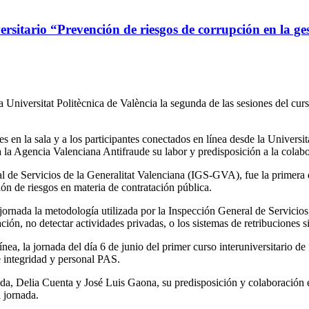
rsitario “Prevención de riesgos de corrupción en la ge
la Universitat Politècnica de València la segunda de las sesiones del c
es en la sala y a los participantes conectados en línea desde la Universi
la Agencia Valenciana Antifraude su labor y predisposición a la colabor
l de Servicios de la Generalitat Valenciana (IGS-GVA), fue la primera 
ón de riesgos en materia de contratación pública.
ornada la metodología utilizada por la Inspección General de Servicios, 
cación, no detectar actividades privadas, o los sistemas de retribuciones 
ea, la jornada del día 6 de junio del primer curso interuniversitario de
e integridad y personal PAS.
a, Delia Cuenta y José Luis Gaona, su predisposición y colaboración en 
a jornada.