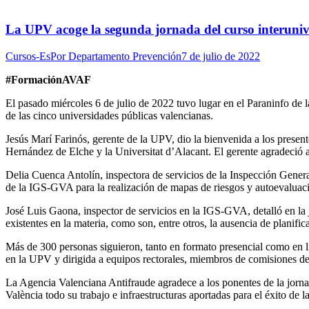
La UPV acoge la segunda jornada del curso interunive
Cursos-Es
Por
Departamento Prevención
7 de julio de 2022
#FormaciónAVAF
El pasado miércoles 6 de julio de 2022 tuvo lugar en el Paraninfo de 
de las cinco universidades públicas valencianas.
Jesús Marí Farinós, gerente de la UPV, dio la bienvenida a los present
Hernández de Elche y la Universitat d’Alacant. El gerente agradeció a 
Delia Cuenca Antolín, inspectora de servicios de la Inspección Genera
de la IGS-GVA para la realización de mapas de riesgos y autoevaluaci
José Luis Gaona, inspector de servicios en la IGS-GVA, detalló en la j
existentes en la materia, como son, entre otros, la ausencia de planifi
Más de 300 personas siguieron, tanto en formato presencial como en lín
en la UPV y dirigida a equipos rectorales, miembros de comisiones d
La Agencia Valenciana Antifraude agradece a los ponentes de la jornad
València todo su trabajo e infraestructuras aportadas para el éxito de l