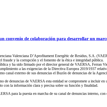
 convenio de colaboración para desarrollar un marco 
Valenciana Valenciana D’Aprofitament Energètic de Residus, S.A. (VA
 fraude y la corrupción y el fomento de la ética e integridad pública.
blica y ha sido firmado por el director general de VAERSA, Ferran Vicen
umplimiento a las exigencias de la Directiva Europea 2019/1937 relativa
 canal externo de sus denuncias el Buzón de denuncias de la Agencia
no de denuncias de VAERSA esta entidad se compromete a incluir en un 
 con la información clara y precisa sobre su función y finalidad.
SA para la puesta en marcha de su canal de denuncias interno, con el f