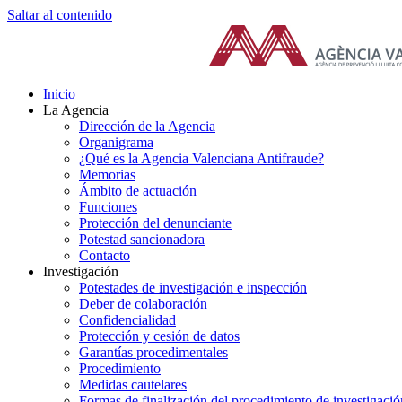
Saltar al contenido
Inicio
La Agencia
Dirección de la Agencia
Organigrama
¿Qué es la Agencia Valenciana Antifraude?
Memorias
Ámbito de actuación
Funciones
Protección del denunciante
Potestad sancionadora
Contacto
Investigación
Potestades de investigación e inspección
Deber de colaboración
Confidencialidad
Protección y cesión de datos
Garantías procedimentales
Procedimiento
Medidas cautelares
Formas de finalización del procedimiento de investigació