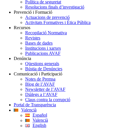
Política de seguretat
Resolucions finals d’investigació
Prevenció i Formació
Actuacions de prevenció
Activitats Formatives i Ètica Pública
Recursos
Recopilació Normativa
Revistes
Bases de dades
Institucions i xarxes
Publicacions AVAF
Denúncia
Qüestions generals
Bústia de Denúncies
Comunicació i Participació
Notes de Premsa
Blog de l’AVAF
Newsletter de l’AVAF
Diàlegs a l’AVAF
Claus contra la corrupció
Portal de Transparència
Valencià
Español
Valencià
English