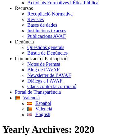
Activitats Formatives i Ètica Pública
Recursos
Recopilació Normativa
Revistes
Bases de dades
Institucions i xarxes
Publicacions AVAF
Denúncia
Qüestions generals
Bústia de Denúncies
Comunicació i Participació
Notes de Premsa
Blog de l’AVAF
Newsletter de l’AVAF
Diàlegs a l’AVAF
Claus contra la corrupció
Portal de Transparència
Valencià
Español
Valencià
English
Yearly Archives:
2020