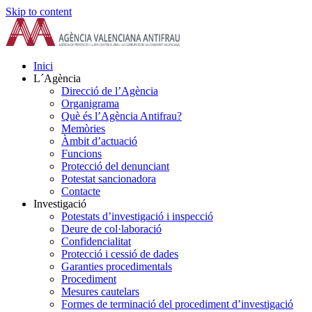
Skip to content
Inici
L´Agència
Direcció de l’Agència
Organigrama
Què és l’Agència Antifrau?
Memòries
Àmbit d’actuació
Funcions
Protecció del denunciant
Potestat sancionadora
Contacte
Investigació
Potestats d’investigació i inspecció
Deure de col·laboració
Confidencialitat
Protecció i cessió de dades
Garanties procedimentals
Procediment
Mesures cautelars
Formes de terminació del procediment d’investigació