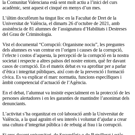
la Comunitat Valenciana està sent molt actiu a l’inici del curs
acadèmic, sent aquest el cinqué en menys d’un mes.
L’últim docufòrum ha tingut lloc en la Facultat de Dret de la
Universitat de València, el dimarts 26 d’octubre de 2021, amb
assistència de 81 alumnes de l’assignatura d’Habilitats i Destreses
del Grau de Criminologia.
Vist el documental “Corrupció: Organisme nociu”, les preguntes
dels alumnes es van centrar en l’origen i causes de la corrupció,
l’efecte i costos d’aquesta, la percepció de la corrupció en la nostra
societat i respecte a altres països del nostre entorn, què fer davant
casos de corrupció. En el mateix debat es va aprofitar per a parlar
d’ètica i integritat públiques, així com de la prevenció i formació
cívica. Es va explicar el marc normatiu, funcions específiques i
àmbit competencial d’actuació de l’Agència.
En el debat, l’alumnat va insistir especialment en la protecció de les
persones alertadores i en les garanties de mantindre l’anonimat dels
denunciants.
L’activitat s’ha organitzat en col·laboració amb la Universitat de
València, a la qual agraïm el seu interés i voluntat d’ajudar a crear
una cultura d’integritat pública i de rebuig al frau i la corrupció.
Si eres docent universitari, de Secundària o de Batxillerat i estàs