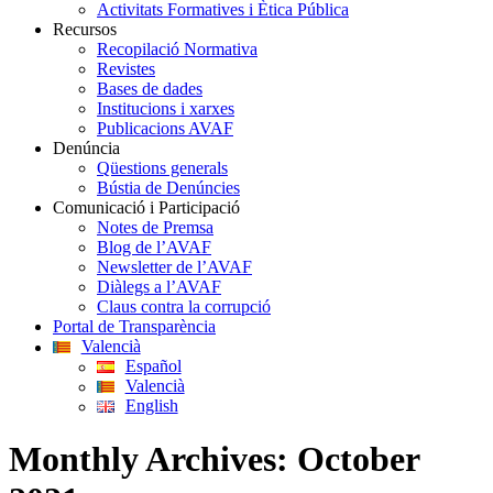
Activitats Formatives i Ètica Pública
Recursos
Recopilació Normativa
Revistes
Bases de dades
Institucions i xarxes
Publicacions AVAF
Denúncia
Qüestions generals
Bústia de Denúncies
Comunicació i Participació
Notes de Premsa
Blog de l’AVAF
Newsletter de l’AVAF
Diàlegs a l’AVAF
Claus contra la corrupció
Portal de Transparència
Valencià
Español
Valencià
English
Monthly Archives:
October