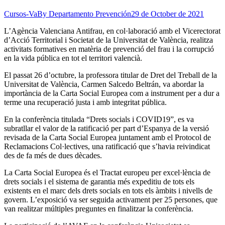
Cursos-Va
By
Departamento Prevención
29 de October de 2021
L’Agència Valenciana Antifrau, en col·laboració amb el Vicerectorat
d’Acció Territorial i Societat de la Universitat de València, realitza
activitats formatives en matèria de prevenció del frau i la corrupció
en la vida pública en tot el territori valencià.
El passat 26 d’octubre, la professora titular de Dret del Treball de la
Universitat de València, Carmen Salcedo Beltrán, va abordar la
importància de la Carta Social Europea com a instrument per a dur a
terme una recuperació justa i amb integritat pública.
En la conferència titulada “Drets socials i COVID19”, es va
subratllar el valor de la ratificació per part d’Espanya de la versió
revisada de la Carta Social Europea juntament amb el Protocol de
Reclamacions Col·lectives, una ratificació que s’havia reivindicat
des de fa més de dues dècades.
La Carta Social Europea és el Tractat europeu per excel·lència de
drets socials i el sistema de garantia més expeditiu de tots els
existents en el marc dels drets socials en tots els àmbits i nivells de
govern. L’exposició va ser seguida activament per 25 persones, que
van realitzar múltiples preguntes en finalitzar la conferència.