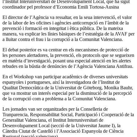
l’Institut Interuniversitari de Desenvolupament Local, que ha sigut
coordinador pel professor d’Economia Emili Tortosa-Ausina
El director de l’Agència va ressaltar, en la seua intervenció, el valor
de la labor de les oficines i agències anticorrupció en l’àmbit de la
prevenció i formació en integritat i ètica pública. De la mateixa
manera, va explicar les línies bàsiques de l’estratègia de la AVAF per
a lluitar contra el frau i la corrupció a la Comunitat Valenciana.
El debat posterior es va centrar en els mecanismes de protecció de
les persones alertadores, la prevenció, els protocols que se segueixen
en matèria d’investigació, posant una especial atenció en les alertes
rebudes en la bústia de denúncies de l’Agència Valenciana Antifrau.
En el Workshop van participar acadèmics de diverses universitats
espanyoles i portugueses, així la investigadora de l’Institut de
Qualitat Democràtica de la Universitat de Göteborg, Monika Bauhr,
que va mostrar un interés especial per la disminució de la percepció
de la corrupció com a problema a la Comunitat Valenciana.
Les jornades van ser organitzades per la Conselleria de
Tranparencia, Responsabilitat Social, Participació i Cooperació de la
Generalitat Valenciana, el Institut Interuniversitari de
Desenvolupament Local (secció de la Universitat Jaume I), la
Càtedra Ciutat de Castelló i l’Associació Espanyola de Ciència
Regional (secció valenciana).