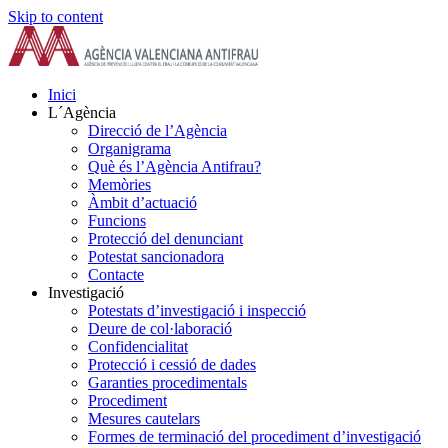
Skip to content
Inici
L´Agència
Direcció de l’Agència
Organigrama
Què és l’Agència Antifrau?
Memòries
Àmbit d’actuació
Funcions
Protecció del denunciant
Potestat sancionadora
Contacte
Investigació
Potestats d’investigació i inspecció
Deure de col·laboració
Confidencialitat
Protecció i cessió de dades
Garanties procedimentals
Procediment
Mesures cautelars
Formes de terminació del procediment d’investigació