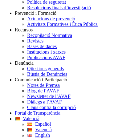
Política de seguretat
Resolucions finals d’investigació
Prevenció i Formació
Actuacions de prevenció
Activitats Formatives i Ètica Pública
Recursos
Recopilació Normativa
Revistes
Bases de dades
Institucions i xarxes
Publicacions AVAF
Denúncia
Qüestions generals
Bústia de Denúncies
Comunicació i Participació
Notes de Premsa
Blog de l’AVAF
Newsletter de l’AVAF
Diàlegs a l’AVAF
Claus contra la corrupció
Portal de Transparència
Valencià
Español
Valencià
English