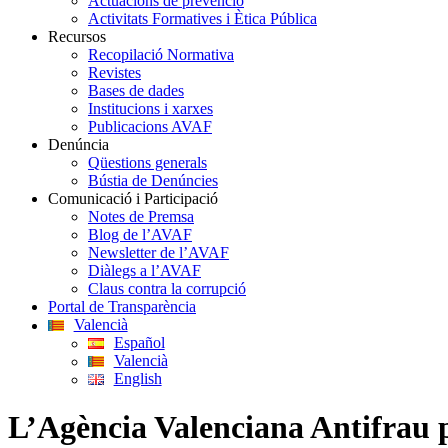
Actuacions de prevenció
Activitats Formatives i Ètica Pública
Recursos
Recopilació Normativa
Revistes
Bases de dades
Institucions i xarxes
Publicacions AVAF
Denúncia
Qüestions generals
Bústia de Denúncies
Comunicació i Participació
Notes de Premsa
Blog de l’AVAF
Newsletter de l’AVAF
Diàlegs a l’AVAF
Claus contra la corrupció
Portal de Transparència
Valencià
Español
Valencià
English
L’Agència Valenciana Antifrau p