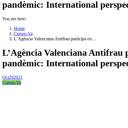
pandèmic: International perspect
You are here:
Home
Cursos-Va
L’Agència Valenciana Antifrau participa en…
L’Agència Valenciana Antifrau p
pandèmic: International perspect
Oct
29
2021
Cursos-Va