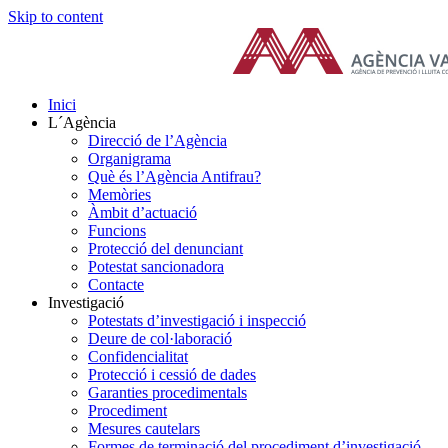
Skip to content
Inici
L´Agència
Direcció de l’Agència
Organigrama
Què és l’Agència Antifrau?
Memòries
Àmbit d’actuació
Funcions
Protecció del denunciant
Potestat sancionadora
Contacte
Investigació
Potestats d’investigació i inspecció
Deure de col·laboració
Confidencialitat
Protecció i cessió de dades
Garanties procedimentals
Procediment
Mesures cautelars
Formes de terminació del procediment d’investigació