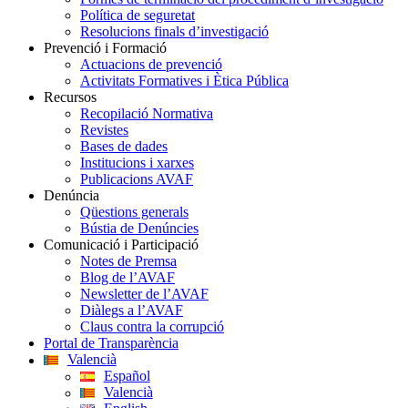
Política de seguretat
Resolucions finals d’investigació
Prevenció i Formació
Actuacions de prevenció
Activitats Formatives i Ètica Pública
Recursos
Recopilació Normativa
Revistes
Bases de dades
Institucions i xarxes
Publicacions AVAF
Denúncia
Qüestions generals
Bústia de Denúncies
Comunicació i Participació
Notes de Premsa
Blog de l’AVAF
Newsletter de l’AVAF
Diàlegs a l’AVAF
Claus contra la corrupció
Portal de Transparència
Valencià
Español
Valencià