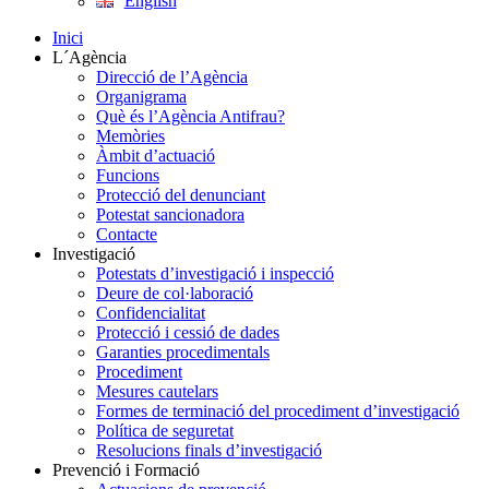
English
Inici
L´Agència
Direcció de l’Agència
Organigrama
Què és l’Agència Antifrau?
Memòries
Àmbit d’actuació
Funcions
Protecció del denunciant
Potestat sancionadora
Contacte
Investigació
Potestats d’investigació i inspecció
Deure de col·laboració
Confidencialitat
Protecció i cessió de dades
Garanties procedimentals
Procediment
Mesures cautelars
Formes de terminació del procediment d’investigació
Política de seguretat
Resolucions finals d’investigació
Prevenció i Formació