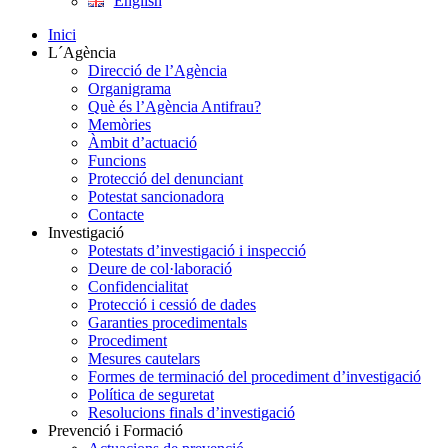
English
Inici
L´Agència
Direcció de l’Agència
Organigrama
Què és l’Agència Antifrau?
Memòries
Àmbit d’actuació
Funcions
Protecció del denunciant
Potestat sancionadora
Contacte
Investigació
Potestats d’investigació i inspecció
Deure de col·laboració
Confidencialitat
Protecció i cessió de dades
Garanties procedimentals
Procediment
Mesures cautelars
Formes de terminació del procediment d’investigació
Política de seguretat
Resolucions finals d’investigació
Prevenció i Formació