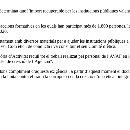
eterminat que l’import recuperable per les institucions públiques valenc
 accions formatives en les quals han participat més de 1.800 persones, 
2020.
tament amb diversos materials per a ajudar les institucions públiques a 
u Codi ètic i de conducta i va constituir el seu Comité d’ètica.
ia d’Activitat recull tot el treball realitzat pel personal de l’AVAF en
Llei de creació de l’Agència”.
a compliment d’aquesta exigència i a partir d’aquest moment el docume
lluita contra el frau i la corrupció i en la creació d’una ètica i integri