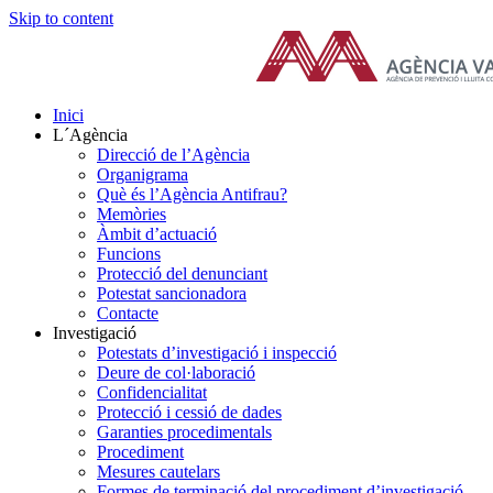
Skip to content
Inici
L´Agència
Direcció de l’Agència
Organigrama
Què és l’Agència Antifrau?
Memòries
Àmbit d’actuació
Funcions
Protecció del denunciant
Potestat sancionadora
Contacte
Investigació
Potestats d’investigació i inspecció
Deure de col·laboració
Confidencialitat
Protecció i cessió de dades
Garanties procedimentals
Procediment
Mesures cautelars
Formes de terminació del procediment d’investigació