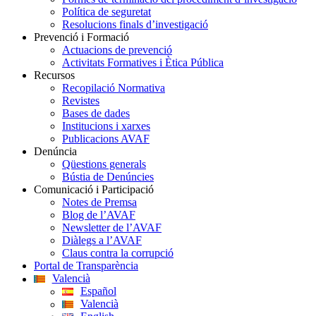
Política de seguretat
Resolucions finals d’investigació
Prevenció i Formació
Actuacions de prevenció
Activitats Formatives i Ètica Pública
Recursos
Recopilació Normativa
Revistes
Bases de dades
Institucions i xarxes
Publicacions AVAF
Denúncia
Qüestions generals
Bústia de Denúncies
Comunicació i Participació
Notes de Premsa
Blog de l’AVAF
Newsletter de l’AVAF
Diàlegs a l’AVAF
Claus contra la corrupció
Portal de Transparència
Valencià
Español
Valencià