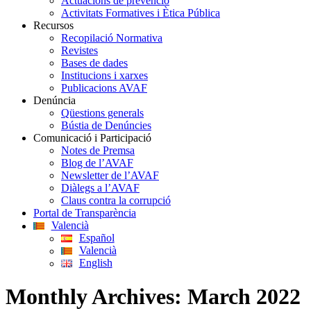
Actuacions de prevenció
Activitats Formatives i Ètica Pública
Recursos
Recopilació Normativa
Revistes
Bases de dades
Institucions i xarxes
Publicacions AVAF
Denúncia
Qüestions generals
Bústia de Denúncies
Comunicació i Participació
Notes de Premsa
Blog de l’AVAF
Newsletter de l’AVAF
Diàlegs a l’AVAF
Claus contra la corrupció
Portal de Transparència
Valencià
Español
Valencià
English
Monthly Archives:
March 2022