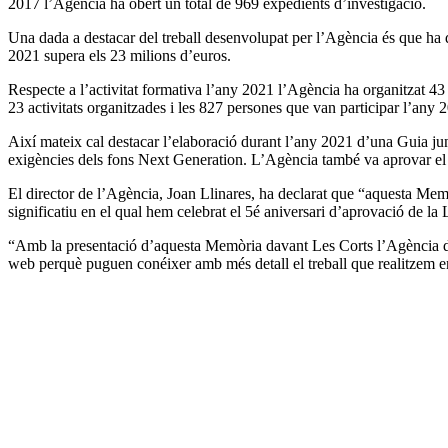
2017 l’Agència ha obert un total de 969 expedients d’investigació.
Una dada a destacar del treball desenvolupat per l’Agència és que ha d
2021 supera els 23 milions d’euros.
Respecte a l’activitat formativa l’any 2021 l’Agència ha organitzat 43
23 activitats organitzades i les 827 persones que van participar l’any 
Així mateix cal destacar l’elaboració durant l’any 2021 d’una Guia jun
exigències dels fons Next Generation. L’Agència també va aprovar el se
El director de l’Agència, Joan Llinares, ha declarat que “aquesta Memòr
significatiu en el qual hem celebrat el 5é aniversari d’aprovació de la 
“Amb la presentació d’aquesta Memòria davant Les Corts l’Agència don
web perquè puguen conéixer amb més detall el treball que realitzem en la 