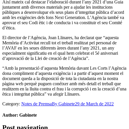
Així mateix cal destacar l’elaboració durant l’any 2021 d’una Guia
juntament amb diversos materials per a ajudar les institucions
públiques a desenvolupar els seus plans d’integritat pública d’acord
amb les exigències dels fons Next Generation. L’Agència també va
aprovar el seu Codi ètic i de conducta i va constituir el seu Comité
d’ètica.
El director de l’Agència, Joan Llinares, ha declarat que “aquesta
Memòria d’Activitat recull tot el treball realitzat pel personal de
l’AVAF en les seues diferents àrees durant l’any 2021, un any
especialment significatiu en el qual hem celebrat el 5é aniversari
d’aprovació de la Llei de creació de l’Agència”.
“Amb la presentació d’aquesta Memòria davant Les Corts l’Agència
dona compliment d’aquesta exigència i a partir d’aquest moment el
document queda a la disposició de tota la ciutadania en la nostra
pàgina web perquè puguen conéixer amb més detall el treball que
realitzem en la lluita contra el frau i la corrupció i en la creació d’una
ètica i integritat pública” va afegir Llinares.
Category:
Notes de Premsa
By
Gabinete
29 de March de 2022
Author:
Gabinete
Post navigation