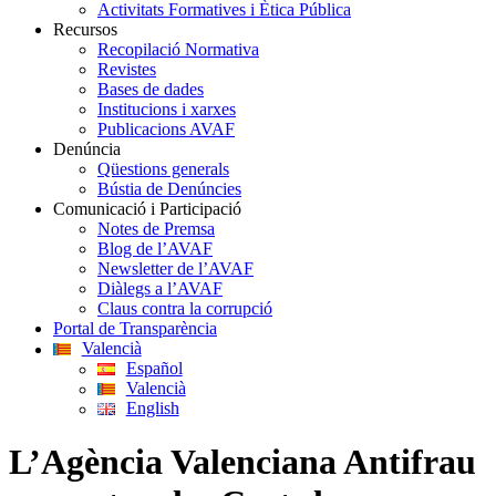
Activitats Formatives i Ètica Pública
Recursos
Recopilació Normativa
Revistes
Bases de dades
Institucions i xarxes
Publicacions AVAF
Denúncia
Qüestions generals
Bústia de Denúncies
Comunicació i Participació
Notes de Premsa
Blog de l’AVAF
Newsletter de l’AVAF
Diàlegs a l’AVAF
Claus contra la corrupció
Portal de Transparència
Valencià
Español
Valencià
English
L’Agència Valenciana Antifrau