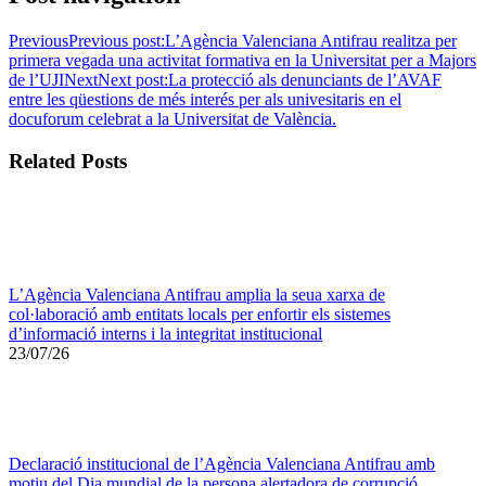
Previous
Previous post:
L’Agència Valenciana Antifrau realitza per
primera vegada una activitat formativa en la Universitat per a Majors
de l’UJI
Next
Next post:
La protecció als denunciants de l’AVAF
entre les qüestions de més interés per als univesitaris en el
docuforum celebrat a la Universitat de València.
Related Posts
L’Agència Valenciana Antifrau amplia la seua xarxa de
col·laboració amb entitats locals per enfortir els sistemes
d’informació interns i la integritat institucional
23/07/26
Declaració institucional de l’Agència Valenciana Antifrau amb
motiu del Dia mundial de la persona alertadora de corrupció