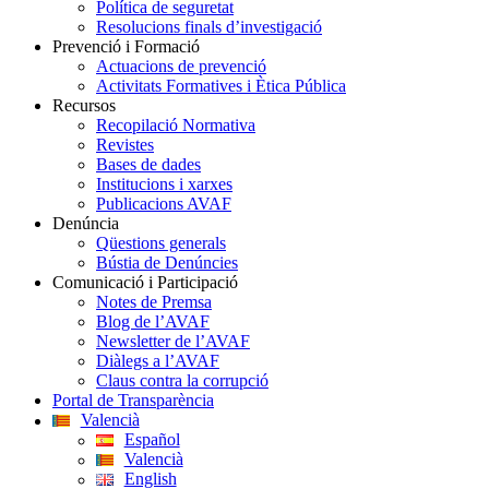
Política de seguretat
Resolucions finals d’investigació
Prevenció i Formació
Actuacions de prevenció
Activitats Formatives i Ètica Pública
Recursos
Recopilació Normativa
Revistes
Bases de dades
Institucions i xarxes
Publicacions AVAF
Denúncia
Qüestions generals
Bústia de Denúncies
Comunicació i Participació
Notes de Premsa
Blog de l’AVAF
Newsletter de l’AVAF
Diàlegs a l’AVAF
Claus contra la corrupció
Portal de Transparència
Valencià
Español
Valencià
English