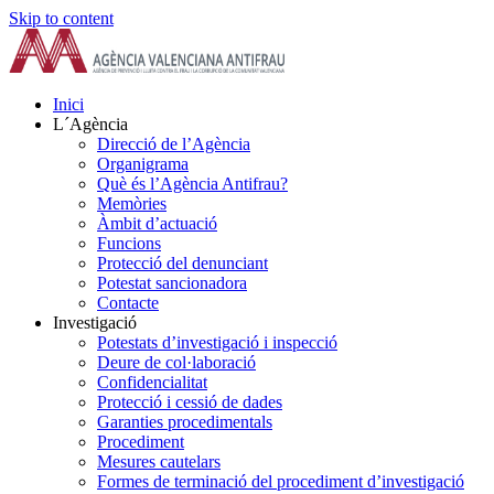
Skip to content
Inici
L´Agència
Direcció de l’Agència
Organigrama
Què és l’Agència Antifrau?
Memòries
Àmbit d’actuació
Funcions
Protecció del denunciant
Potestat sancionadora
Contacte
Investigació
Potestats d’investigació i inspecció
Deure de col·laboració
Confidencialitat
Protecció i cessió de dades
Garanties procedimentals
Procediment
Mesures cautelars
Formes de terminació del procediment d’investigació