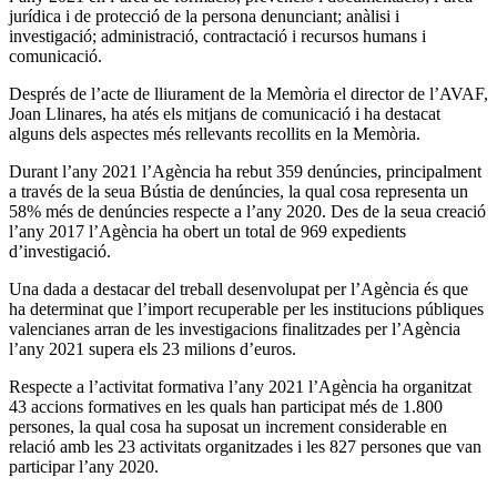
jurídica i de protecció de la persona denunciant; anàlisi i
investigació; administració, contractació i recursos humans i
comunicació.
Després de l’acte de lliurament de la Memòria el director de l’AVAF,
Joan Llinares, ha atés els mitjans de comunicació i ha destacat
alguns dels aspectes més rellevants recollits en la Memòria.
Durant l’any 2021 l’Agència ha rebut 359 denúncies, principalment
a través de la seua Bústia de denúncies, la qual cosa representa un
58% més de denúncies respecte a l’any 2020. Des de la seua creació
l’any 2017 l’Agència ha obert un total de 969 expedients
d’investigació.
Una dada a destacar del treball desenvolupat per l’Agència és que
ha determinat que l’import recuperable per les institucions públiques
valencianes arran de les investigacions finalitzades per l’Agència
l’any 2021 supera els 23 milions d’euros.
Respecte a l’activitat formativa l’any 2021 l’Agència ha organitzat
43 accions formatives en les quals han participat més de 1.800
persones, la qual cosa ha suposat un increment considerable en
relació amb les 23 activitats organitzades i les 827 persones que van
participar l’any 2020.