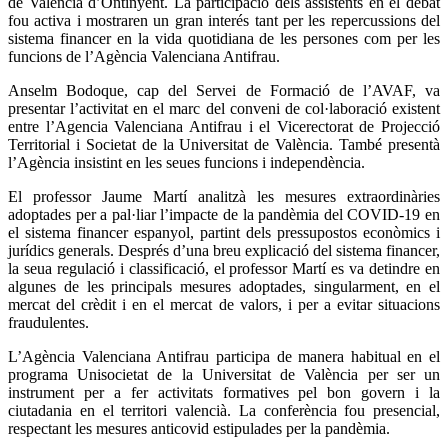
de València d’Ontinyent. La participació dels assistents en el debat
fou activa i mostraren un gran interés tant per les repercussions del
sistema financer en la vida quotidiana de les persones com per les
funcions de l’Agència Valenciana Antifrau.
Anselm Bodoque, cap del Servei de Formació de l’AVAF, va
presentar l’activitat en el marc del conveni de col·laboració existent
entre l’Agencia Valenciana Antifrau i el Vicerectorat de Projecció
Territorial i Societat de la Universitat de València. També presentà
l’Agència insistint en les seues funcions i independència.
El professor Jaume Martí analitzà les mesures extraordinàries
adoptades per a pal·liar l’impacte de la pandèmia del COVID-19 en
el sistema financer espanyol, partint dels pressupostos econòmics i
jurídics generals. Després d’una breu explicació del sistema financer,
la seua regulació i classificació, el professor Martí es va detindre en
algunes de les principals mesures adoptades, singularment, en el
mercat del crèdit i en el mercat de valors, i per a evitar situacions
fraudulentes.
L’Agència Valenciana Antifrau participa de manera habitual en el
programa Unisocietat de la Universitat de València per ser un
instrument per a fer activitats formatives pel bon govern i la
ciutadania en el territori valencià. La conferència fou presencial,
respectant les mesures anticovid estipulades per la pandèmia.