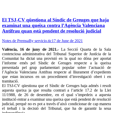
El TSJ-CV qüestiona al Síndic de Greuges que haja
examinat una queixa contra l’Agència Valenciana
Antifrau quan està pendent de resolució judicial
Notes de Premsa
By
servicio.tic
17 de June de 2021
València, 16 de juny de 2021.-
La Secció Quarta de la Sala
contenciosa administrativa del Tribunal Superior de Justícia de la
Comunitat ha dictat una provisió en la qual no dóna per aportat
l’informe emés pel Síndic de Greuges respecte a la queixa
presentada pel grup parlamentari popular sobre l’actuació de
l’Agència Valenciana Antifrau respecte al lliurament d’expedients
que estan incursos en un procediment d’investigació obert i en
tramitació.
El TSJ-CV qüestiona que el Síndic de Greuges haja admés i resolt
aquesta queixa ja que resulta contrari a l’article 17.2 de la Llei
11/1988, de 26 de desembre, en el qual s’impedeix a aquesta
institució entrar a examinar una queixa que està pendent de resolució
judicial, perquè no es pot a través d’això condicionar de cap manera
el treball i la decisió del Tribunal, que ha de garantir la seua
independència.