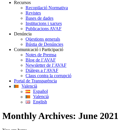
Recursos
Recopilació Normativa
Revistes
Bases de dades
Institucions i xarxes
Publicacions AVAF
Denúncia
Qüestions generals
Bústia de Denúncies
Comunicació i Participació
Notes de Premsa
Blog de l’AVAF
Newsletter de l’AVAF
Diàlegs a l’AVAF
Claus contra la corrupció
Portal de Transparència
Valencià
Español
Valencià
English
Monthly Archives:
June 2021