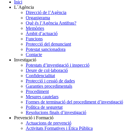
Inici
L´Agència
Direcció de l’Agència
Organigrama
Què és l’Agència Antifrau?
Memòries
Àmbit d’actuació
Funcions
Protecció del denunciant
Potestat sancionadora
Contacte
Investigació
Potestats d’investigació i inspecció
Deure de col·laboració
Confidencialitat
Protecció i cessió de dades
Garanties procedimentals
Procediment
Mesures cautelars
Formes de terminació del procediment d’investigació
Política de seguretat
Resolucions finals d’investigació
Prevenció i Formació
Actuacions de prevenció
Activitats Formatives i Ètica Pública