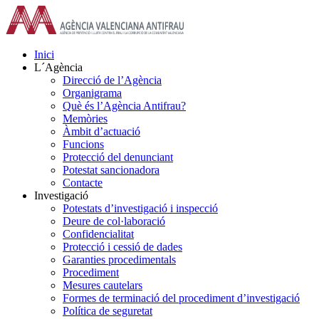
Skip
to
content
Inici
L´Agència
Direcció de l’Agència
Organigrama
Què és l’Agència Antifrau?
Memòries
Àmbit d’actuació
Funcions
Protecció del denunciant
Potestat sancionadora
Contacte
Investigació
Potestats d’investigació i inspecció
Deure de col·laboració
Confidencialitat
Protecció i cessió de dades
Garanties procedimentals
Procediment
Mesures cautelars
Formes de terminació del procediment d’investigació
Política de seguretat