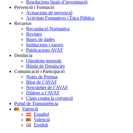
Resolucions finals d’investigació
Prevenció i Formació
Actuacions de prevenció
Activitats Formatives i Ètica Pública
Recursos
Recopilació Normativa
Revistes
Bases de dades
Institucions i xarxes
Publicacions AVAF
Denúncia
Qüestions generals
Bústia de Denúncies
Comunicació i Participació
Notes de Premsa
Blog de l’AVAF
Newsletter de l’AVAF
Diàlegs a l’AVAF
Claus contra la corrupció
Portal de Transparència
Valencià
Español
Valencià
English