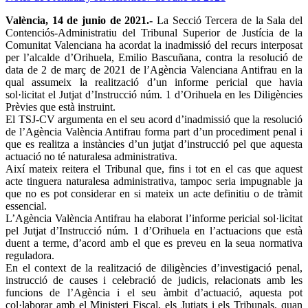
València, 14 de junio de 2021.-
La Secció Tercera de la Sala del
Contenciós-Administratiu del Tribunal Superior de Justícia de la
Comunitat Valenciana ha acordat la inadmissió del recurs interposat
per l’alcalde d’Orihuela, Emilio Bascuñana, contra la resolució de
data de 2 de març de 2021 de l’Agència Valenciana Antifrau en la
qual assumeix la realització d’un informe pericial que havia
sol·licitat el Jutjat d’Instrucció núm. 1 d’Orihuela en les Diligències
Prèvies que està instruint.
El TSJ-CV argumenta en el seu acord d’inadmissió que la resolució
de l’Agència València Antifrau forma part d’un procediment penal i
que es realitza a instàncies d’un jutjat d’instrucció pel que aquesta
actuació no té naturalesa administrativa.
Així mateix reitera el Tribunal que, fins i tot en el cas que aquest
acte tinguera naturalesa administrativa, tampoc seria impugnable ja
que no es pot considerar en si mateix un acte definitiu o de tràmit
essencial.
L’Agència València Antifrau ha elaborat l’informe pericial sol·licitat
pel Jutjat d’Instrucció núm. 1 d’Orihuela en l’actuacions que està
duent a terme, d’acord amb el que es preveu en la seua normativa
reguladora.
En el context de la realització de diligències d’investigació penal,
instrucció de causes i celebració de judicis, relacionats amb les
funcions de l’Agència i el seu àmbit d’actuació, aquesta pot
col·laborar amb el Ministeri Fiscal, els Jutjats i els Tribunals, quan