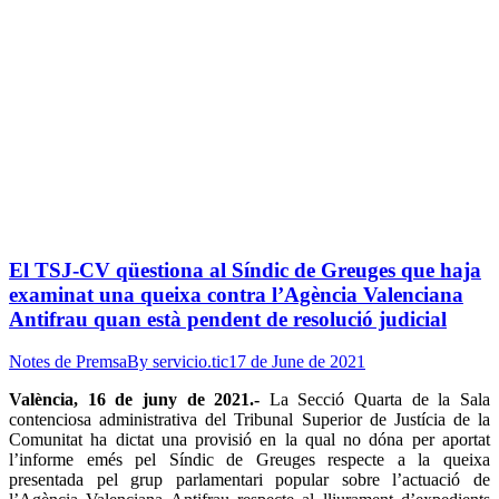
El TSJ-CV qüestiona al Síndic de Greuges que haja
examinat una queixa contra l’Agència Valenciana
Antifrau quan està pendent de resolució judicial
Notes de Premsa
By
servicio.tic
17 de June de 2021
València, 16 de juny de 2021.-
La Secció Quarta de la Sala
contenciosa administrativa del Tribunal Superior de Justícia de la
Comunitat ha dictat una provisió en la qual no dóna per aportat
l’informe emés pel Síndic de Greuges respecte a la queixa
presentada pel grup parlamentari popular sobre l’actuació de