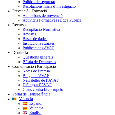
Política de seguretat
Resolucions finals d’investigació
Prevenció i Formació
Actuacions de prevenció
Activitats Formatives i Ètica Pública
Recursos
Recopilació Normativa
Revistes
Bases de dades
Institucions i xarxes
Publicacions AVAF
Denúncia
Qüestions generals
Bústia de Denúncies
Comunicació i Participació
Notes de Premsa
Blog de l’AVAF
Newsletter de l’AVAF
Diàlegs a l’AVAF
Claus contra la corrupció
Portal de Transparència
Valencià
Español
Valencià
English