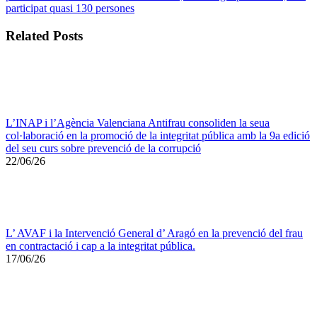
participat quasi 130 persones
Related Posts
L’INAP i l’Agència Valenciana Antifrau consoliden la seua
col·laboració en la promoció de la integritat pública amb la 9a edició
del seu curs sobre prevenció de la corrupció
22/06/26
L’ AVAF i la Intervenció General d’ Aragó en la prevenció del frau
en contractació i cap a la integritat pública.
17/06/26