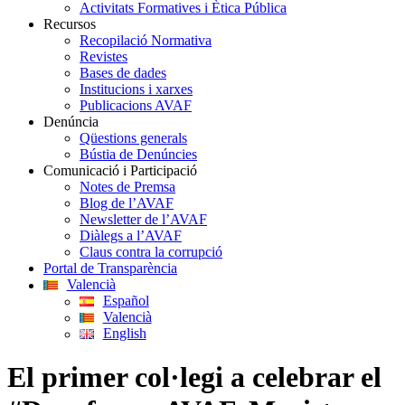
Activitats Formatives i Ètica Pública
Recursos
Recopilació Normativa
Revistes
Bases de dades
Institucions i xarxes
Publicacions AVAF
Denúncia
Qüestions generals
Bústia de Denúncies
Comunicació i Participació
Notes de Premsa
Blog de l’AVAF
Newsletter de l’AVAF
Diàlegs a l’AVAF
Claus contra la corrupció
Portal de Transparència
Valencià
Español
Valencià
English
El primer col·legi a celebrar el