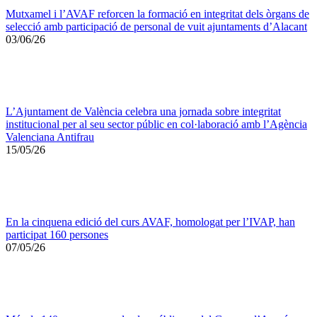
Mutxamel i l’AVAF reforcen la formació en integritat dels òrgans de
selecció amb participació de personal de vuit ajuntaments d’Alacant
03/06/26
L’Ajuntament de València celebra una jornada sobre integritat
institucional per al seu sector públic en col·laboració amb l’Agència
Valenciana Antifrau
15/05/26
En la cinquena edició del curs AVAF, homologat per l’IVAP, han
participat 160 persones
07/05/26