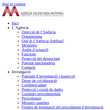
Skip to content
Inici
L´Agència
Direcció de l’Agència
Organigrama
Què és l’Agència Antifrau?
Memòries
Àmbit d’actuació
Funcions
Protecció del denunciant
Potestat sancionadora
Contacte
Investigació
Potestats d’investigació i inspecció
Deure de col·laboració
Confidencialitat
Protecció i cessió de dades
Garanties procedimentals
Procediment
Mesures cautelars
Formes de terminació del procediment d’investigació