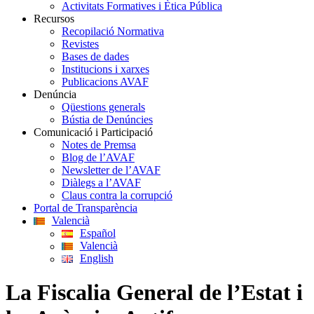
Activitats Formatives i Ètica Pública
Recursos
Recopilació Normativa
Revistes
Bases de dades
Institucions i xarxes
Publicacions AVAF
Denúncia
Qüestions generals
Bústia de Denúncies
Comunicació i Participació
Notes de Premsa
Blog de l’AVAF
Newsletter de l’AVAF
Diàlegs a l’AVAF
Claus contra la corrupció
Portal de Transparència
Valencià
Español
Valencià
English
La Fiscalia General de l’Estat i