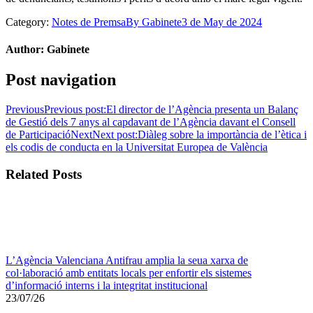
Category:
Notes de Premsa
By
Gabinete
3 de May de 2024
Author:
Gabinete
Post navigation
Previous
Previous post:
El director de l’Agència presenta un Balanç
de Gestió dels 7 anys al capdavant de l’Agència davant el Consell
de Participació
Next
Next post:
Diàleg sobre la importància de l’ètica i
els codis de conducta en la Universitat Europea de València
Related Posts
L’Agència Valenciana Antifrau amplia la seua xarxa de
col·laboració amb entitats locals per enfortir els sistemes
d’informació interns i la integritat institucional
23/07/26