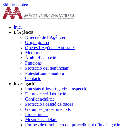
Skip to content
Inici
L´Agència
Direcció de l’Agència
Organigrama
Què és l’Agència Antifrau?
Memòries
Àmbit d’actuació
Funcions
Protecció del denunciant
Potestat sancionadora
Contacte
Investigació
Potestats d’investigació i inspecció
Deure de col·laboració
Confidencialitat
Protecció i cessió de dades
Garanties procedimentals
Procediment
Mesures cautelars
Formes de terminació del procediment d’investigació