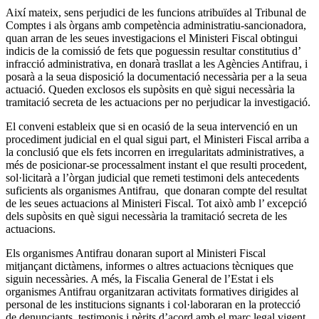
Així mateix, sens perjudici de les funcions atribuïdes al Tribunal de
Comptes i als òrgans amb competència administratiu-sancionadora,
quan arran de les seues investigacions el Ministeri Fiscal obtingui
indicis de la comissió de fets que poguessin resultar constitutius d’
infracció administrativa, en donarà trasllat a les Agències Antifrau, i
posarà a la seua disposició la documentació necessària per a la seua
actuació. Queden exclosos els supòsits en què sigui necessària la
tramitació secreta de les actuacions per no perjudicar la investigació.
El conveni estableix que si en ocasió de la seua intervenció en un
procediment judicial en el qual sigui part, el Ministeri Fiscal arriba a
la conclusió que els fets incorren en irregularitats administratives, a
més de posicionar-se processalment instant el que resulti procedent,
sol·licitarà a l’òrgan judicial que remeti testimoni dels antecedents
suficients als organismes Antifrau, que donaran compte del resultat
de les seues actuacions al Ministeri Fiscal. Tot això amb l’ excepció
dels supòsits en què sigui necessària la tramitació secreta de les
actuacions.
Els organismes Antifrau donaran suport al Ministeri Fiscal
mitjançant dictàmens, informes o altres actuacions tècniques que
siguin necessàries. A més, la Fiscalia General de l’Estat i els
organismes Antifrau organitzaran activitats formatives dirigides al
personal de les institucions signants i col·laboraran en la protecció
de denunciants, testimonis i pèrits d’acord amb el marc legal vigent.