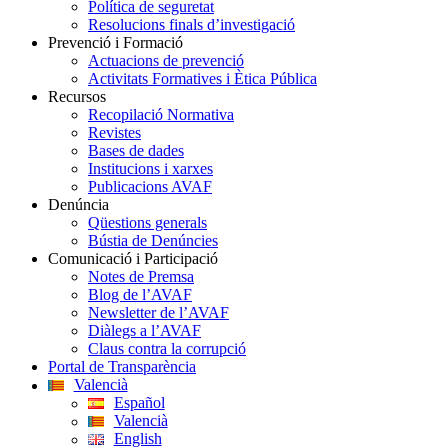
Política de seguretat
Resolucions finals d’investigació
Prevenció i Formació
Actuacions de prevenció
Activitats Formatives i Ètica Pública
Recursos
Recopilació Normativa
Revistes
Bases de dades
Institucions i xarxes
Publicacions AVAF
Denúncia
Qüestions generals
Bústia de Denúncies
Comunicació i Participació
Notes de Premsa
Blog de l’AVAF
Newsletter de l’AVAF
Diàlegs a l’AVAF
Claus contra la corrupció
Portal de Transparència
Valencià
Español
Valencià
English