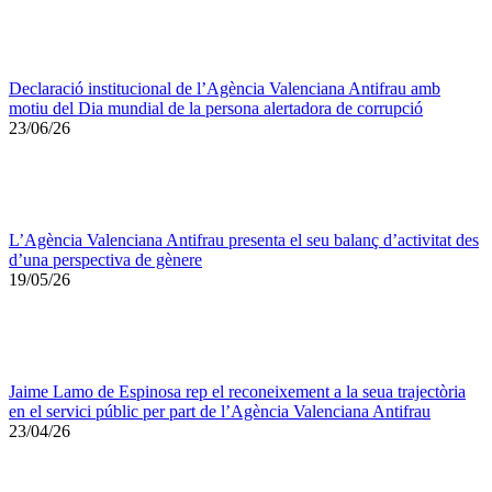
Declaració institucional de l’Agència Valenciana Antifrau amb
motiu del Dia mundial de la persona alertadora de corrupció
23/06/26
L’Agència Valenciana Antifrau presenta el seu balanç d’activitat des
d’una perspectiva de gènere
19/05/26
Jaime Lamo de Espinosa rep el reconeixement a la seua trajectòria
en el servici públic per part de l’Agència Valenciana Antifrau
23/04/26