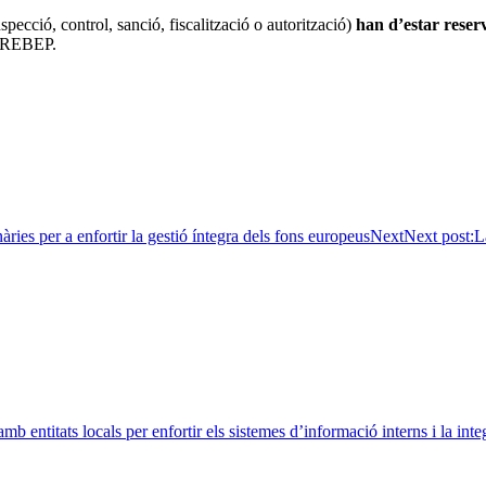
specció, control, sanció, fiscalització o autorització)
han d’estar reserv
 TREBEP.
ies per a enfortir la gestió íntegra dels fons europeus
Next
Next post:
L
entitats locals per enfortir els sistemes d’informació interns i la integr