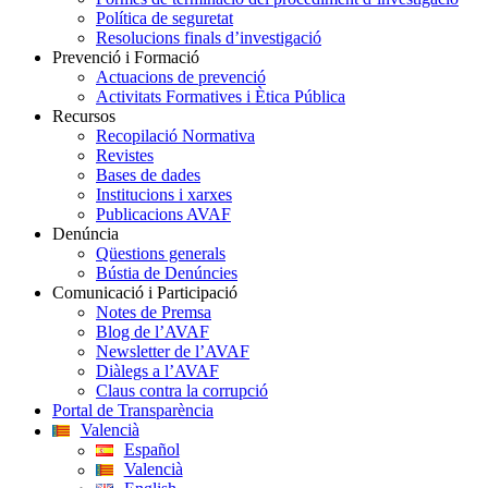
Política de seguretat
Resolucions finals d’investigació
Prevenció i Formació
Actuacions de prevenció
Activitats Formatives i Ètica Pública
Recursos
Recopilació Normativa
Revistes
Bases de dades
Institucions i xarxes
Publicacions AVAF
Denúncia
Qüestions generals
Bústia de Denúncies
Comunicació i Participació
Notes de Premsa
Blog de l’AVAF
Newsletter de l’AVAF
Diàlegs a l’AVAF
Claus contra la corrupció
Portal de Transparència
Valencià
Español
Valencià