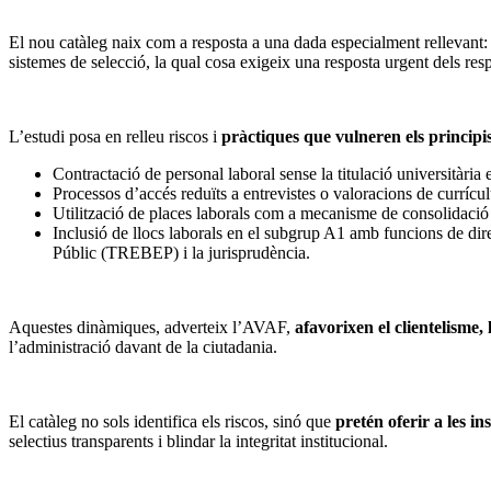
El nou catàleg naix com a resposta a una dada especialment rellevant:
sistemes de selecció, la qual cosa exigeix una resposta urgent dels res
L’estudi posa en relleu riscos i
pràctiques que vulneren els principis
Contractació de personal laboral sense la titulació universitària 
Processos d’accés reduïts a entrevistes o valoracions de currícul
Utilització de places laborals com a mecanisme de consolidació 
Inclusió de llocs laborals en el subgrup A1 amb funcions de dire
Públic (TREBEP) i la jurisprudència.
Aquestes dinàmiques, adverteix l’AVAF,
afavorixen el clientelisme, 
l’administració davant de la ciutadania.
El catàleg no sols identifica els riscos, sinó que
pretén oferir a les i
selectius transparents i blindar la integritat institucional.