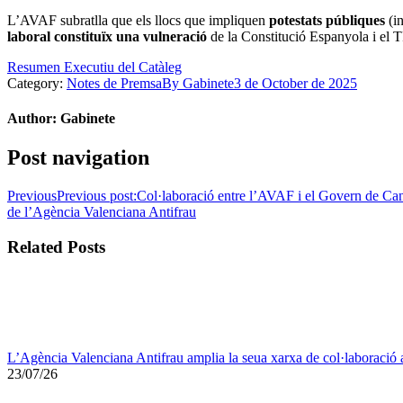
L’AVAF subratlla que els llocs que impliquen
potestats públiques
(in
laboral constituïx una vulneració
de la Constitució Espanyola i el
Resumen Executiu del Catàleg
Category:
Notes de Premsa
By
Gabinete
3 de October de 2025
Author:
Gabinete
Post navigation
Previous
Previous post:
Col·laboració entre l’AVAF i el Govern de Canàr
de l’Agència Valenciana Antifrau
Related Posts
L’Agència Valenciana Antifrau amplia la seua xarxa de col·laboració amb 
23/07/26