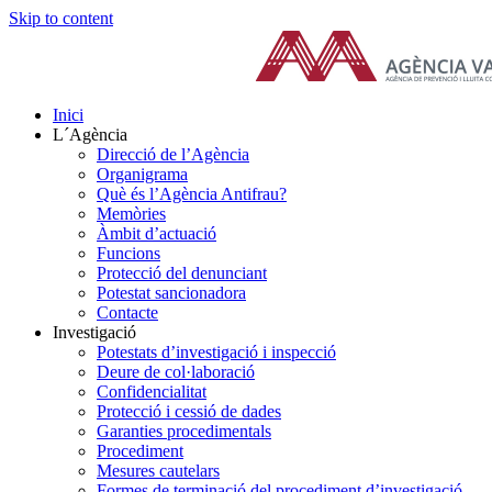
Skip to content
Inici
L´Agència
Direcció de l’Agència
Organigrama
Què és l’Agència Antifrau?
Memòries
Àmbit d’actuació
Funcions
Protecció del denunciant
Potestat sancionadora
Contacte
Investigació
Potestats d’investigació i inspecció
Deure de col·laboració
Confidencialitat
Protecció i cessió de dades
Garanties procedimentals
Procediment
Mesures cautelars
Formes de terminació del procediment d’investigació