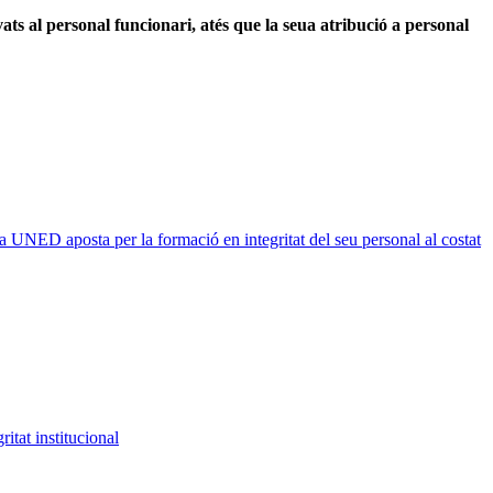
ats al personal funcionari, atés que la seua atribució a personal
a UNED aposta per la formació en integritat del seu personal al costat
itat institucional