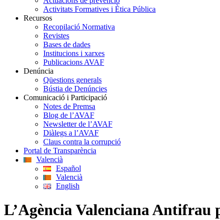
Actuacions de prevenció
Activitats Formatives i Ètica Pública
Recursos
Recopilació Normativa
Revistes
Bases de dades
Institucions i xarxes
Publicacions AVAF
Denúncia
Qüestions generals
Bústia de Denúncies
Comunicació i Participació
Notes de Premsa
Blog de l’AVAF
Newsletter de l’AVAF
Diàlegs a l’AVAF
Claus contra la corrupció
Portal de Transparència
Valencià
Español
Valencià
English
L’Agència Valenciana Antifrau p