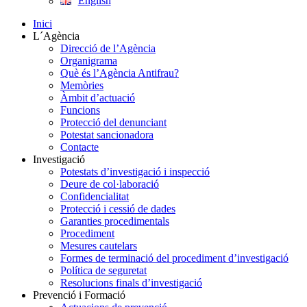
English
Inici
L´Agència
Direcció de l’Agència
Organigrama
Què és l’Agència Antifrau?
Memòries
Àmbit d’actuació
Funcions
Protecció del denunciant
Potestat sancionadora
Contacte
Investigació
Potestats d’investigació i inspecció
Deure de col·laboració
Confidencialitat
Protecció i cessió de dades
Garanties procedimentals
Procediment
Mesures cautelars
Formes de terminació del procediment d’investigació
Política de seguretat
Resolucions finals d’investigació
Prevenció i Formació