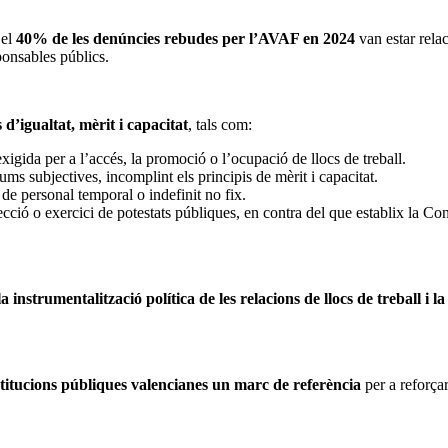
 el
40% de les denúncies rebudes per l’AVAF en 2024
van estar rela
ponsables públics.
 d’igualtat, mèrit i capacitat
, tals com:
exigida per a l’accés, la promoció o l’ocupació de llocs de treball.
ums subjectives, incomplint els principis de mèrit i capacitat.
de personal temporal o indefinit no fix.
cció o exercici de potestats públiques, en contra del que establix la Co
la instrumentalització política de les relacions de llocs de treball i 
nstitucions públiques valencianes un marc de referència
per a reforçar