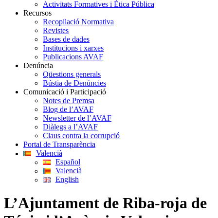
Activitats Formatives i Ètica Pública
Recursos
Recopilació Normativa
Revistes
Bases de dades
Institucions i xarxes
Publicacions AVAF
Denúncia
Qüestions generals
Bústia de Denúncies
Comunicació i Participació
Notes de Premsa
Blog de l’AVAF
Newsletter de l’AVAF
Diàlegs a l’AVAF
Claus contra la corrupció
Portal de Transparència
Valencià
Español
Valencià
English
L’Ajuntament de Riba-roja de