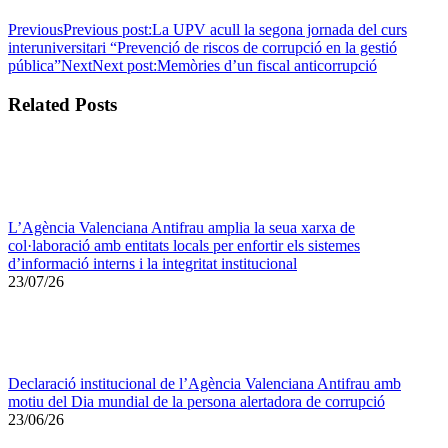
Previous
Previous post:
La UPV acull la segona jornada del curs
interuniversitari “Prevenció de riscos de corrupció en la gestió
pública”
Next
Next post:
Memòries d’un fiscal anticorrupció
Related Posts
L’Agència Valenciana Antifrau amplia la seua xarxa de
col·laboració amb entitats locals per enfortir els sistemes
d’informació interns i la integritat institucional
23/07/26
Declaració institucional de l’Agència Valenciana Antifrau amb
motiu del Dia mundial de la persona alertadora de corrupció
23/06/26