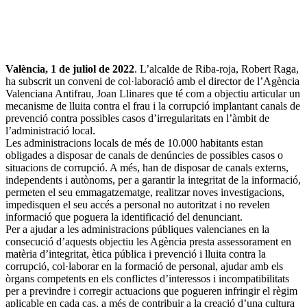
València, 1 de juliol de 2022
. L’alcalde de Riba-roja, Robert Raga,
ha subscrit un conveni de col·laboració amb el director de l’Agència
Valenciana Antifrau, Joan Llinares que té com a objectiu articular un
mecanisme de lluita contra el frau i la corrupció implantant canals de
prevenció contra possibles casos d’irregularitats en l’àmbit de
l’administració local.
Les administracions locals de més de 10.000 habitants estan
obligades a disposar de canals de denúncies de possibles casos o
situacions de corrupció. A més, han de disposar de canals externs,
independents i autònoms, per a garantir la integritat de la informació,
permeten el seu emmagatzematge, realitzar noves investigacions,
impedisquen el seu accés a personal no autoritzat i no revelen
informació que poguera la identificació del denunciant.
Per a ajudar a les administracions públiques valencianes en la
consecució d’aquests objectiu les Agència presta assessorament en
matèria d’integritat, ètica pública i prevenció i lluita contra la
corrupció, col·laborar en la formació de personal, ajudar amb els
òrgans competents en els conflictes d’interessos i incompatibilitats
per a previndre i corregir actuacions que pogueren infringir el règim
aplicable en cada cas, a més de contribuir a la creació d’una cultura