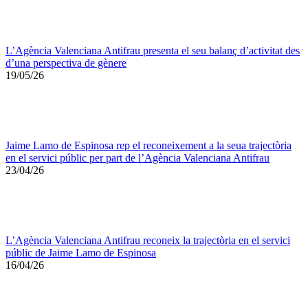
L’Agència Valenciana Antifrau presenta el seu balanç d’activitat des
d’una perspectiva de gènere
19/05/26
Jaime Lamo de Espinosa rep el reconeixement a la seua trajectòria
en el servici públic per part de l’Agència Valenciana Antifrau
23/04/26
L’Agència Valenciana Antifrau reconeix la trajectòria en el servici
públic de Jaime Lamo de Espinosa
16/04/26