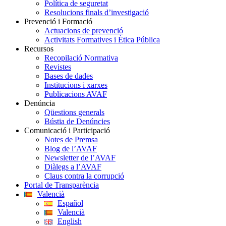
Política de seguretat
Resolucions finals d’investigació
Prevenció i Formació
Actuacions de prevenció
Activitats Formatives i Ètica Pública
Recursos
Recopilació Normativa
Revistes
Bases de dades
Institucions i xarxes
Publicacions AVAF
Denúncia
Qüestions generals
Bústia de Denúncies
Comunicació i Participació
Notes de Premsa
Blog de l’AVAF
Newsletter de l’AVAF
Diàlegs a l’AVAF
Claus contra la corrupció
Portal de Transparència
Valencià
Español
Valencià
English