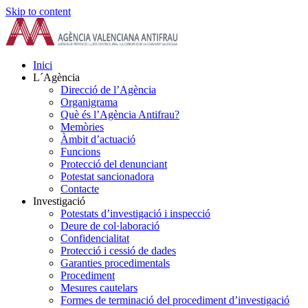
Skip to content
Inici
L´Agència
Direcció de l’Agència
Organigrama
Què és l’Agència Antifrau?
Memòries
Àmbit d’actuació
Funcions
Protecció del denunciant
Potestat sancionadora
Contacte
Investigació
Potestats d’investigació i inspecció
Deure de col·laboració
Confidencialitat
Protecció i cessió de dades
Garanties procedimentals
Procediment
Mesures cautelars
Formes de terminació del procediment d’investigació