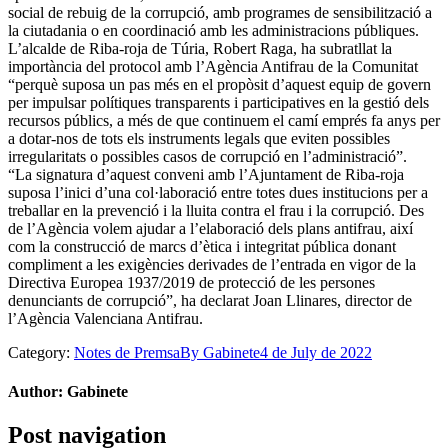
social de rebuig de la corrupció, amb programes de sensibilització a
la ciutadania o en coordinació amb les administracions públiques.
L’alcalde de Riba-roja de Túria, Robert Raga, ha subratllat la
importància del protocol amb l’Agència Antifrau de la Comunitat
“perquè suposa un pas més en el propòsit d’aquest equip de govern
per impulsar polítiques transparents i participatives en la gestió dels
recursos públics, a més de que continuem el camí emprés fa anys per
a dotar-nos de tots els instruments legals que eviten possibles
irregularitats o possibles casos de corrupció en l’administració”.
“La signatura d’aquest conveni amb l’Ajuntament de Riba-roja
suposa l’inici d’una col·laboració entre totes dues institucions per a
treballar en la prevenció i la lluita contra el frau i la corrupció. Des
de l’Agència volem ajudar a l’elaboració dels plans antifrau, així
com la construcció de marcs d’ètica i integritat pública donant
compliment a les exigències derivades de l’entrada en vigor de la
Directiva Europea 1937/2019 de protecció de les persones
denunciants de corrupció”, ha declarat Joan Llinares, director de
l’Agència Valenciana Antifrau.
Category:
Notes de Premsa
By
Gabinete
4 de July de 2022
Author:
Gabinete
Post navigation