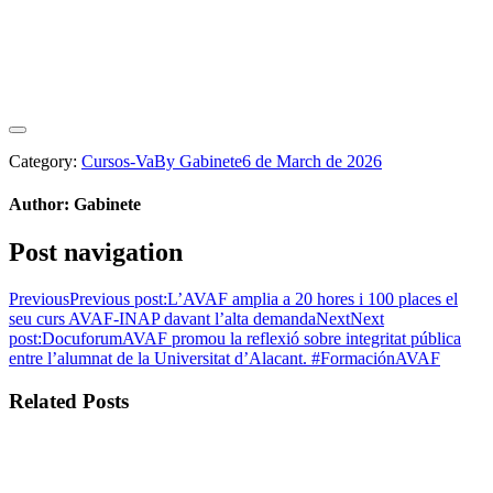
Category:
Cursos-Va
By
Gabinete
6 de March de 2026
Author:
Gabinete
Post navigation
Previous
Previous post:
L’AVAF amplia a 20 hores i 100 places el
seu curs AVAF-INAP davant l’alta demanda
Next
Next
post:
DocuforumAVAF promou la reflexió sobre integritat pública
entre l’alumnat de la Universitat d’Alacant. #FormaciónAVAF
Related Posts