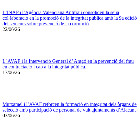
L’INAP i l’Agència Valenciana Antifrau consoliden la seua
col·laboració en la promoció de la integritat pública amb la 9a edició
del seu curs sobre prevenció de la corrupció
22/06/26
L’ AVAF i la Intervenció General d’ Aragó en la prevenció del frau
en contractació i cap a la integritat pública.
17/06/26
Mutxamel i l’AVAF reforcen la formació en integritat dels òrgans de
selecció amb participació de personal de vuit ajuntaments d’Alacant
03/06/26