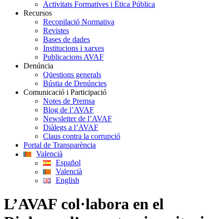
Activitats Formatives i Ètica Pública
Recursos
Recopilació Normativa
Revistes
Bases de dades
Institucions i xarxes
Publicacions AVAF
Denúncia
Qüestions generals
Bústia de Denúncies
Comunicació i Participació
Notes de Premsa
Blog de l’AVAF
Newsletter de l’AVAF
Diàlegs a l’AVAF
Claus contra la corrupció
Portal de Transparència
Valencià
Español
Valencià
English
L’AVAF col·labora en el