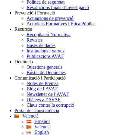
Política de seguretat
Resolucions finals d’investigació
Prevenció i Formació
Actuacions de prevenció
Activitats Formatives i Ètica Pública
Recursos
Recopilació Normativa
Revistes
Bases de dades
Institucions i xarxes
Publicacions AVAF
Denúncia
Qüestions generals
Bústia de Denúncies
Comunicació i Participació
Notes de Premsa
Blog de l’AVAF
Newsletter de l’AVAF
Diàlegs a l’AVAF
Claus contra la corrupció
Portal de Transparència
Valencià
Español
Valencià
English