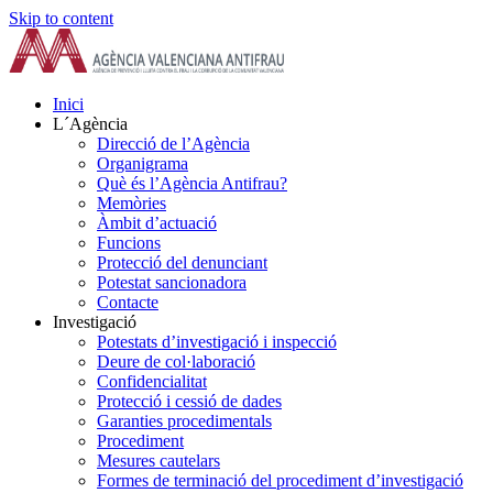
Skip to content
Inici
L´Agència
Direcció de l’Agència
Organigrama
Què és l’Agència Antifrau?
Memòries
Àmbit d’actuació
Funcions
Protecció del denunciant
Potestat sancionadora
Contacte
Investigació
Potestats d’investigació i inspecció
Deure de col·laboració
Confidencialitat
Protecció i cessió de dades
Garanties procedimentals
Procediment
Mesures cautelars
Formes de terminació del procediment d’investigació