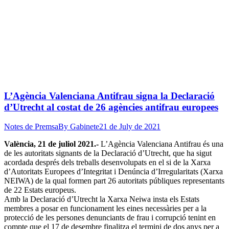
L’Agència Valenciana Antifrau signa la Declaració
d’Utrecht al costat de 26 agències antifrau europees
Notes de Premsa
By
Gabinete
21 de July de 2021
València, 21 de juliol 2021.-
L’Agència Valenciana Antifrau és una
de les autoritats signants de la Declaració d’Utrecht, que ha sigut
acordada després dels treballs desenvolupats en el si de la Xarxa
d’Autoritats Europees d’Integritat i Denúncia d’Irregularitats (Xarxa
NEIWA) de la qual formen part 26 autoritats públiques representants
de 22 Estats europeus.
Amb la Declaració d’Utrecht la Xarxa Neiwa insta els Estats
membres a posar en funcionament les eines necessàries per a la
protecció de les persones denunciants de frau i corrupció tenint en
compte que el 17 de desembre finalitza el termini de dos anys per a