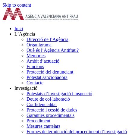
Skip to content
Inici
L´Agència
Direcció de l’Agència
Organigrama
Què és l’Agència Antifrau?
Memòries
Àmbit d’actuació
Funcions
Protecció del denunciant
Potestat sancionadora
Contacte
Investigació
Potestats d’investigació i inspecció
Deure de col·laboració
Confidencialitat
Protecció i cessió de dades
Garanties procedimentals
Procediment
Mesures cautelars
Formes de terminació del procediment d’investigació