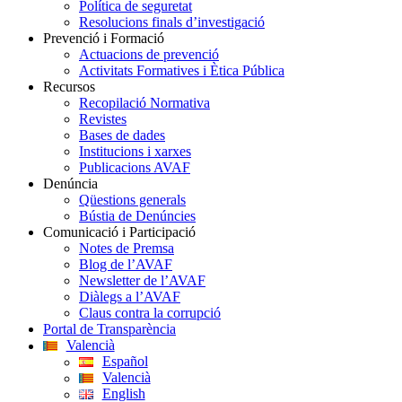
Política de seguretat
Resolucions finals d’investigació
Prevenció i Formació
Actuacions de prevenció
Activitats Formatives i Ètica Pública
Recursos
Recopilació Normativa
Revistes
Bases de dades
Institucions i xarxes
Publicacions AVAF
Denúncia
Qüestions generals
Bústia de Denúncies
Comunicació i Participació
Notes de Premsa
Blog de l’AVAF
Newsletter de l’AVAF
Diàlegs a l’AVAF
Claus contra la corrupció
Portal de Transparència
Valencià
Español
Valencià
English