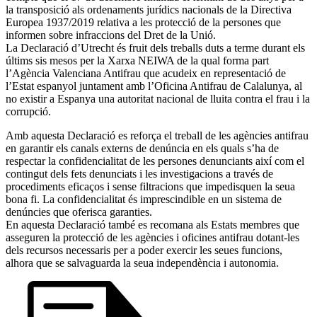
la transposició als ordenaments jurídics nacionals de la Directiva
Europea 1937/2019 relativa a les protecció de la persones que
informen sobre infraccions del Dret de la Unió.
La Declaració d’Utrecht és fruit dels treballs duts a terme durant els
últims sis mesos per la Xarxa NEIWA de la qual forma part
l’Agència Valenciana Antifrau que acudeix en representació de
l’Estat espanyol juntament amb l’Oficina Antifrau de Calalunya, al
no existir a Espanya una autoritat nacional de lluita contra el frau i la
corrupció.
Amb aquesta Declaració es reforça el treball de les agències antifrau
en garantir els canals externs de denúncia en els quals s’ha de
respectar la confidencialitat de les persones denunciants així com el
contingut dels fets denunciats i les investigacions a través de
procediments eficaços i sense filtracions que impedisquen la seua
bona fi. La confidencialitat és imprescindible en un sistema de
denúncies que oferisca garanties.
En aquesta Declaració també es recomana als Estats membres que
asseguren la protecció de les agències i oficines antifrau dotant-les
dels recursos necessaris per a poder exercir les seues funcions,
alhora que se salvaguarda la seua independència i autonomia.