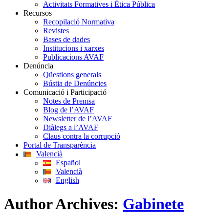
Activitats Formatives i Ètica Pública
Recursos
Recopilació Normativa
Revistes
Bases de dades
Institucions i xarxes
Publicacions AVAF
Denúncia
Qüestions generals
Bústia de Denúncies
Comunicació i Participació
Notes de Premsa
Blog de l’AVAF
Newsletter de l’AVAF
Diàlegs a l’AVAF
Claus contra la corrupció
Portal de Transparència
Valencià
Español
Valencià
English
Author Archives:
Gabinete