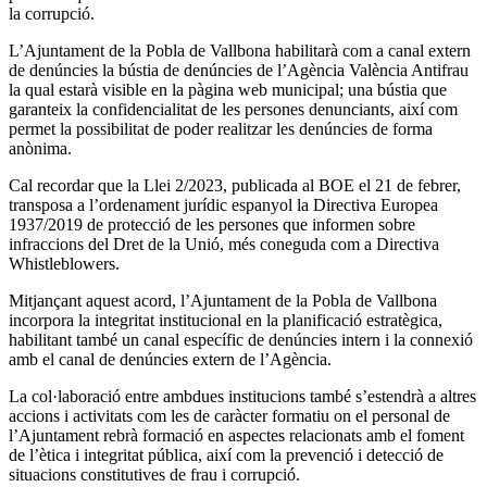
la corrupció.
L’Ajuntament de la Pobla de Vallbona habilitarà com a canal extern
de denúncies la bústia de denúncies de l’Agència València Antifrau
la qual estarà visible en la pàgina web municipal; una bústia que
garanteix la confidencialitat de les persones denunciants, així com
permet la possibilitat de poder realitzar les denúncies de forma
anònima.
Cal recordar que la Llei 2/2023, publicada al BOE el 21 de febrer,
transposa a l’ordenament jurídic espanyol la Directiva Europea
1937/2019 de protecció de les persones que informen sobre
infraccions del Dret de la Unió, més coneguda com a Directiva
Whistleblowers.
Mitjançant aquest acord, l’Ajuntament de la Pobla de Vallbona
incorpora la integritat institucional en la planificació estratègica,
habilitant també un canal específic de denúncies intern i la connexió
amb el canal de denúncies extern de l’Agència.
La col·laboració entre ambdues institucions també s’estendrà a altres
accions i activitats com les de caràcter formatiu on el personal de
l’Ajuntament rebrà formació en aspectes relacionats amb el foment
de l’ètica i integritat pública, així com la prevenció i detecció de
situacions constitutives de frau i corrupció.