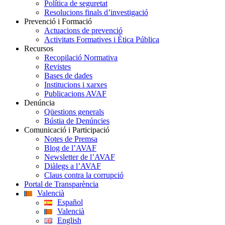
Política de seguretat
Resolucions finals d’investigació
Prevenció i Formació
Actuacions de prevenció
Activitats Formatives i Ètica Pública
Recursos
Recopilació Normativa
Revistes
Bases de dades
Institucions i xarxes
Publicacions AVAF
Denúncia
Qüestions generals
Bústia de Denúncies
Comunicació i Participació
Notes de Premsa
Blog de l’AVAF
Newsletter de l’AVAF
Diàlegs a l’AVAF
Claus contra la corrupció
Portal de Transparència
Valencià
Español
Valencià
English