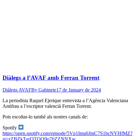
Diàlegs a l’AVAF amb Ferran Torrent
Diàlegs AVAF
By
Gabinete
17 de January de 2024
La periodista Raquel Ejerique entrevista a l’Agència Valenciana
Antifrau a l’escriptor valencià Ferran Torrent.
Pots
escoltar-lo també als nostres canals de:
Spotify
https://open.spotify.com/episode/5Vp1Imu6JmC7S1bcNYHfMZ?
si=zZBZkTazQTOO9o76ZZNNXw