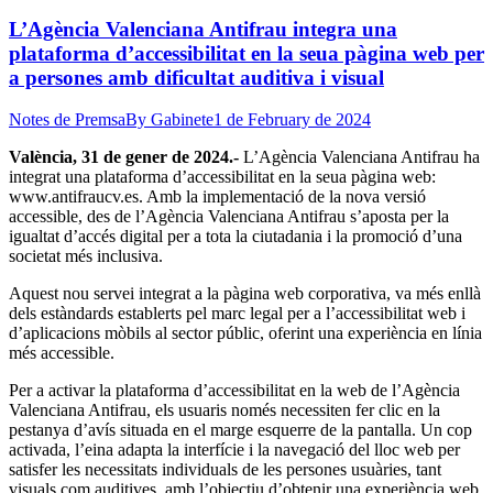
L’Agència Valenciana Antifrau integra una
plataforma d’accessibilitat en la seua pàgina web per
a persones amb dificultat auditiva i visual
Notes de Premsa
By
Gabinete
1 de February de 2024
València, 31 de gener de 2024.-
L’Agència Valenciana Antifrau ha
integrat una plataforma d’accessibilitat en la seua pàgina web:
www.antifraucv.es. Amb la implementació de la nova versió
accessible, des de l’Agència Valenciana Antifrau s’aposta per la
igualtat d’accés digital per a tota la ciutadania i la promoció d’una
societat més inclusiva.
Aquest nou servei integrat a la pàgina web corporativa, va més enllà
dels estàndards establerts pel marc legal per a l’accessibilitat web i
d’aplicacions mòbils al sector públic, oferint una experiència en línia
més accessible.
Per a activar la plataforma d’accessibilitat en la web de l’Agència
Valenciana Antifrau, els usuaris només necessiten fer clic en la
pestanya d’avís situada en el marge esquerre de la pantalla. Un cop
activada, l’eina adapta la interfície i la navegació del lloc web per
satisfer les necessitats individuals de les persones usuàries, tant
visuals com auditives, amb l’objectiu d’obtenir una experiència web