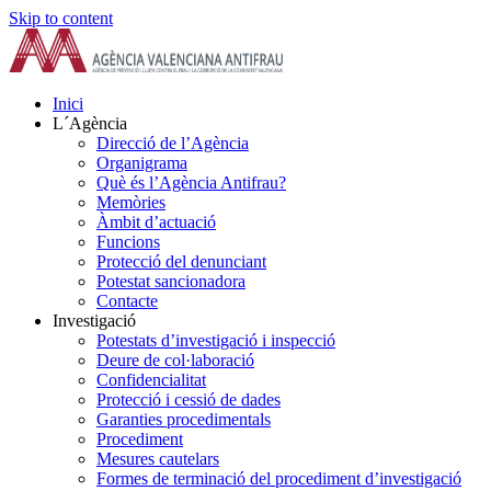
Skip to content
Inici
L´Agència
Direcció de l’Agència
Organigrama
Què és l’Agència Antifrau?
Memòries
Àmbit d’actuació
Funcions
Protecció del denunciant
Potestat sancionadora
Contacte
Investigació
Potestats d’investigació i inspecció
Deure de col·laboració
Confidencialitat
Protecció i cessió de dades
Garanties procedimentals
Procediment
Mesures cautelars
Formes de terminació del procediment d’investigació