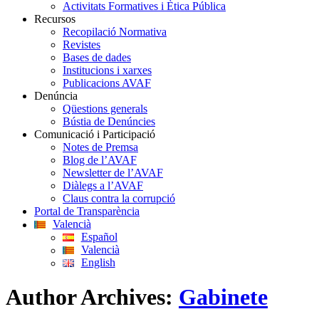
Activitats Formatives i Ètica Pública
Recursos
Recopilació Normativa
Revistes
Bases de dades
Institucions i xarxes
Publicacions AVAF
Denúncia
Qüestions generals
Bústia de Denúncies
Comunicació i Participació
Notes de Premsa
Blog de l’AVAF
Newsletter de l’AVAF
Diàlegs a l’AVAF
Claus contra la corrupció
Portal de Transparència
Valencià
Español
Valencià
English
Author Archives:
Gabinete