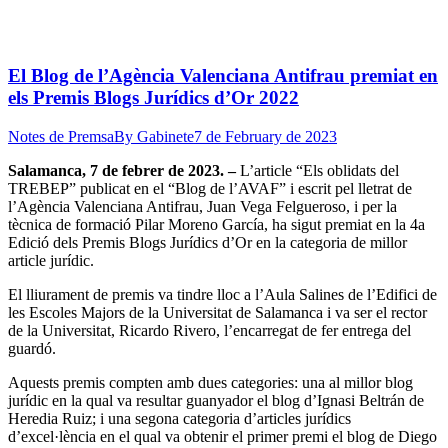
El Blog de l’Agència Valenciana Antifrau premiat en
els Premis Blogs Jurídics d’Or 2022
Notes de Premsa
By
Gabinete
7 de February de 2023
Salamanca, 7 de febrer de 2023. –
L’article “Els oblidats del
TREBEP” publicat en el “Blog de l’AVAF” i escrit pel lletrat de
l’Agència Valenciana Antifrau, Juan Vega Felgueroso, i per la
tècnica de formació Pilar Moreno García, ha sigut premiat en la 4a
Edició dels Premis Blogs Jurídics d’Or en la categoria de millor
article jurídic.
El lliurament de premis va tindre lloc a l’Aula Salines de l’Edifici de
les Escoles Majors de la Universitat de Salamanca i va ser el rector
de la Universitat, Ricardo Rivero, l’encarregat de fer entrega del
guardó.
Aquests premis compten amb dues categories: una al millor blog
jurídic en la qual va resultar guanyador el blog d’Ignasi Beltrán de
Heredia Ruiz; i una segona categoria d’articles jurídics
d’excel·lència en el qual va obtenir el primer premi el blog de Diego