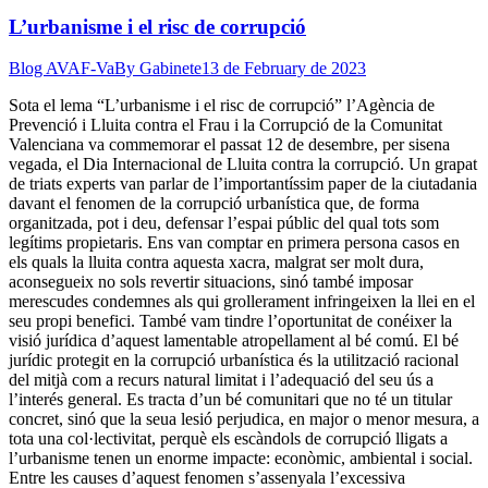
L’urbanisme i el risc de corrupció
Blog AVAF-Va
By
Gabinete
13 de February de 2023
Sota el lema “L’urbanisme i el risc de corrupció” l’Agència de
Prevenció i Lluita contra el Frau i la Corrupció de la Comunitat
Valenciana va commemorar el passat 12 de desembre, per sisena
vegada, el Dia Internacional de Lluita contra la corrupció. Un grapat
de triats experts van parlar de l’importantíssim paper de la ciutadania
davant el fenomen de la corrupció urbanística que, de forma
organitzada, pot i deu, defensar l’espai públic del qual tots som
legítims propietaris. Ens van comptar en primera persona casos en
els quals la lluita contra aquesta xacra, malgrat ser molt dura,
aconsegueix no sols revertir situacions, sinó també imposar
merescudes condemnes als qui grollerament infringeixen la llei en el
seu propi benefici. També vam tindre l’oportunitat de conéixer la
visió jurídica d’aquest lamentable atropellament al bé comú. El bé
jurídic protegit en la corrupció urbanística és la utilització racional
del mitjà com a recurs natural limitat i l’adequació del seu ús a
l’interés general. Es tracta d’un bé comunitari que no té un titular
concret, sinó que la seua lesió perjudica, en major o menor mesura, a
tota una col·lectivitat, perquè els escàndols de corrupció lligats a
l’urbanisme tenen un enorme impacte: econòmic, ambiental i social.
Entre les causes d’aquest fenomen s’assenyala l’excessiva