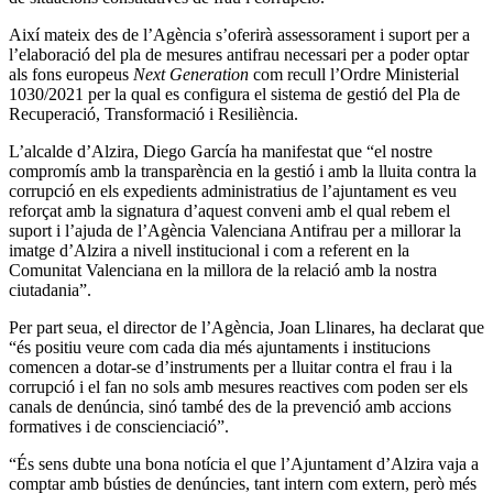
Així mateix des de l’Agència s’oferirà assessorament i suport per a
l’elaboració del pla de mesures antifrau necessari per a poder optar
als fons europeus
Next Generation
com recull l’Ordre Ministerial
1030/2021 per la qual es configura el sistema de gestió del Pla de
Recuperació, Transformació i Resiliència.
L’alcalde d’Alzira, Diego García ha manifestat que “el nostre
compromís amb la transparència en la gestió i amb la lluita contra la
corrupció en els expedients administratius de l’ajuntament es veu
reforçat amb la signatura d’aquest conveni amb el qual rebem el
suport i l’ajuda de l’Agència Valenciana Antifrau per a millorar la
imatge d’Alzira a nivell institucional i com a referent en la
Comunitat Valenciana en la millora de la relació amb la nostra
ciutadania”.
Per part seua, el director de l’Agència, Joan Llinares, ha declarat que
“és positiu veure com cada dia més ajuntaments i institucions
comencen a dotar-se d’instruments per a lluitar contra el frau i la
corrupció i el fan no sols amb mesures reactives com poden ser els
canals de denúncia, sinó també des de la prevenció amb accions
formatives i de conscienciació”.
“És sens dubte una bona notícia el que l’Ajuntament d’Alzira vaja a
comptar amb bústies de denúncies, tant intern com extern, però més