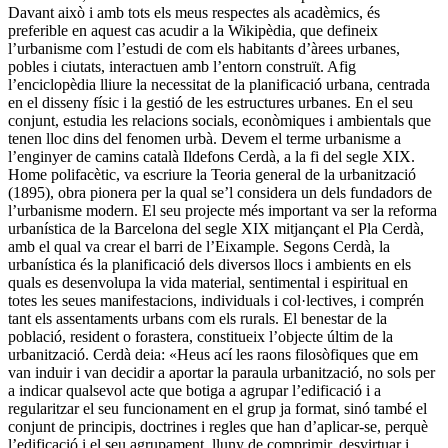
Davant això i amb tots els meus respectes als acadèmics, és
preferible en aquest cas acudir a la Wikipèdia, que defineix
l’urbanisme com l’estudi de com els habitants d’àrees urbanes,
pobles i ciutats, interactuen amb l’entorn construït. Afig
l’enciclopèdia lliure la necessitat de la planificació urbana, centrada
en el disseny físic i la gestió de les estructures urbanes. En el seu
conjunt, estudia les relacions socials, econòmiques i ambientals que
tenen lloc dins del fenomen urbà. Devem el terme urbanisme a
l’enginyer de camins català Ildefons Cerdà, a la fi del segle XIX.
Home polifacètic, va escriure la Teoria general de la urbanització
(1895), obra pionera per la qual se’l considera un dels fundadors de
l’urbanisme modern. El seu projecte més important va ser la reforma
urbanística de la Barcelona del segle XIX mitjançant el Pla Cerdà,
amb el qual va crear el barri de l’Eixample. Segons Cerdà, la
urbanística és la planificació dels diversos llocs i ambients en els
quals es desenvolupa la vida material, sentimental i espiritual en
totes les seues manifestacions, individuals i col·lectives, i comprén
tant els assentaments urbans com els rurals. El benestar de la
població, resident o forastera, constitueix l’objecte últim de la
urbanització. Cerdà deia: «Heus ací les raons filosòfiques que em
van induir i van decidir a aportar la paraula urbanització, no sols per
a indicar qualsevol acte que botiga a agrupar l’edificació i a
regularitzar el seu funcionament en el grup ja format, sinó també el
conjunt de principis, doctrines i regles que han d’aplicar-se, perquè
l’edificació i el seu agrupament, lluny de comprimir, desvirtuar i