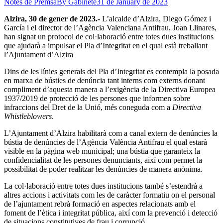
Notes de Premsa
By
Gabinete
31 de January de 2023
Alzira, 30 de gener de 2023.-
L’alcalde d’Alzira, Diego Gómez i
García i el director de l’Agència Valenciana Antifrau, Joan Llinares,
han signat un protocol de col·laboració entre totes dues institucions
que ajudarà a impulsar el Pla d’Integritat en el qual està treballant
l’Ajuntament d’Alzira
Dins de les línies generals del Pla d’Integritat es contempla la posada
en marxa de bústies de denúncia tant interns com externs donant
compliment d’aquesta manera a l’exigència de la Directiva Europea
1937/2019 de protecció de les persones que informen sobre
infraccions del Dret de la Unió, més coneguda com a
Directiva
Whistleblowers
.
L’Ajuntament d’Alzira habilitarà com a canal extern de denúncies la
bústia de denúncies de l’Agència València Antifrau el qual estarà
visible en la pàgina web municipal; una bústia que garanteix la
confidencialitat de les persones denunciants, així com permet la
possibilitat de poder realitzar les denúncies de manera anònima.
La col·laboració entre totes dues institucions també s’estendrà a
altres accions i activitats com les de caràcter formatiu on el personal
de l’ajuntament rebrà formació en aspectes relacionats amb el
foment de l’ètica i integritat pública, així com la prevenció i detecció
de situacions constitutives de frau i corrupció.