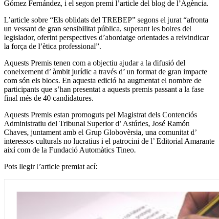
Gómez Fernández, i el segon premi l’article del blog de l’Agència.
L’article sobre “Els oblidats del TREBEP” segons el jurat “afronta
un vessant de gran sensibilitat pública, superant les boires del
legislador, oferint perspectives d’abordatge orientades a reivindicar
la força de l’ètica professional”.
Aquests Premis tenen com a objectiu ajudar a la difusió del
coneixement d’ àmbit jurídic a través d’ un format de gran impacte
com són els blocs. En aquesta edició ha augmentat el nombre de
participants que s’han presentat a aquests premis passant a la fase
final més de 40 candidatures.
Aquests Premis estan promoguts pel Magistrat dels Contenciós
Administratiu del Tribunal Superior d’ Astúries, José Ramón
Chaves, juntament amb el Grup Globovèrsia, una comunitat d’
interessos culturals no lucratius i el patrocini de l’ Editorial Amarante
així com de la Fundació Automàtics Tineo.
Pots llegir l’article premiat ací: