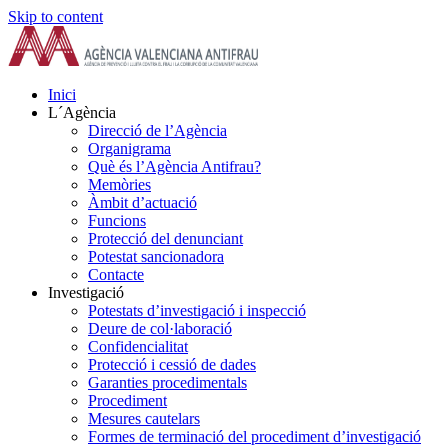
Skip to content
Inici
L´Agència
Direcció de l’Agència
Organigrama
Què és l’Agència Antifrau?
Memòries
Àmbit d’actuació
Funcions
Protecció del denunciant
Potestat sancionadora
Contacte
Investigació
Potestats d’investigació i inspecció
Deure de col·laboració
Confidencialitat
Protecció i cessió de dades
Garanties procedimentals
Procediment
Mesures cautelars
Formes de terminació del procediment d’investigació