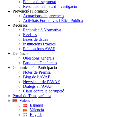
Política de seguretat
Resolucions finals d’investigació
Prevenció i Formació
Actuacions de prevenció
Activitats Formatives i Ètica Pública
Recursos
Recopilació Normativa
Revistes
Bases de dades
Institucions i xarxes
Publicacions AVAF
Denúncia
Qüestions generals
Bústia de Denúncies
Comunicació i Participació
Notes de Premsa
Blog de l’AVAF
Newsletter de l’AVAF
Diàlegs a l’AVAF
Claus contra la corrupció
Portal de Transparència
Valencià
Español
Valencià
English