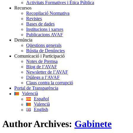
Activitats Formatives i Ètica Pública
Recursos
Recopilació Normativa
Revistes
Bases de dades
Institucions i xarxes
Publicacions AVAF
Denúncia
Qüestions generals
Bústia de Denúncies
Comunicació i Participació
Notes de Premsa
Blog de l’AVAF
Newsletter de l’AVAF
Diàlegs a l’AVAF
Claus contra la corrupció
Portal de Transparència
Valencià
Español
Valencià
English
Author Archives:
Gabinete