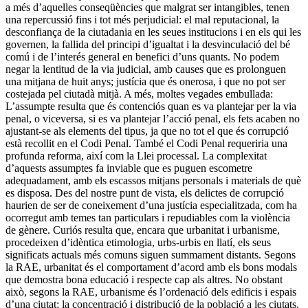
a més d’aquelles conseqüències que malgrat ser intangibles, tenen
una repercussió fins i tot més perjudicial: el mal reputacional, la
desconfiança de la ciutadania en les seues institucions i en els qui les
governen, la fallida del principi d’igualtat i la desvinculació del bé
comú i de l’interés general en benefici d’uns quants. No podem
negar la lentitud de la via judicial, amb causes que es prolonguen
una mitjana de huit anys; justícia que és onerosa, i que no pot ser
costejada pel ciutadà mitjà. A més, moltes vegades embullada:
L’assumpte resulta que és contenciós quan es va plantejar per la via
penal, o viceversa, si es va plantejar l’acció penal, els fets acaben no
ajustant-se als elements del tipus, ja que no tot el que és corrupció
està recollit en el Codi Penal. També el Codi Penal requeriria una
profunda reforma, així com la Llei processal. La complexitat
d’aquests assumptes fa inviable que es puguen escometre
adequadament, amb els escassos mitjans personals i materials de què
es disposa. Des del nostre punt de vista, els delictes de corrupció
haurien de ser de coneixement d’una justícia especialitzada, com ha
ocorregut amb temes tan particulars i repudiables com la violència
de gènere. Curiós resulta que, encara que urbanitat i urbanisme,
procedeixen d’idèntica etimologia, urbs-urbis en llatí, els seus
significats actuals més comuns siguen summament distants. Segons
la RAE, urbanitat és el comportament d’acord amb els bons modals
que demostra bona educació i respecte cap als altres. No obstant
això, segons la RAE, urbanisme és l’ordenació dels edificis i espais
d’una ciutat; la concentració i distribució de la població a les ciutats.