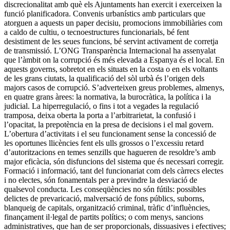
discrecionalitat amb què els Ajuntaments han exercit i exerceixen la
funció planificadora. Convenis urbanístics amb particulars que
atorguen a aquests un paper decisiu, promocions immobiliàries com
a caldo de cultiu, o tecnoestructures funcionarials, bé fent
desistiment de les seues funcions, bé servint activament de corretja
de transmissió. L’ONG Transparència Internacional ha assenyalat
que l’àmbit on la corrupció és més elevada a Espanya és el local. En
aquests governs, sobretot en els situats en la costa o en els voltants
de les grans ciutats, la qualificació del sòl urbà és l’origen dels
majors casos de corrupció. S’adverteixen greus problemes, almenys,
en quatre grans àrees: la normativa, la burocràtica, la política i la
judicial. La hiperregulació, o fins i tot a vegades la regulació
tramposa, deixa oberta la porta a l’arbitrarietat, la confusió i
l’opacitat, la prepotència en la presa de decisions i el mal govern.
L’obertura d’activitats i el seu funcionament sense la concessió de
les oportunes llicències fent els ulls grossos o l’excessiu retard
d’autoritzacions en temes senzills que hagueren de resoldre’s amb
major eficàcia, són disfuncions del sistema que és necessari corregir.
Formació i informació, tant del funcionariat com dels càrrecs electes
i no electes, són fonamentals per a previndre la desviació de
qualsevol conducta. Les conseqüències no són fútils: possibles
delictes de prevaricació, malversació de fons públics, suborns,
blanqueig de capitals, organització criminal, tràfic d’influències,
finançament il·legal de partits polítics; o com menys, sancions
administratives, que han de ser proporcionals, dissuasives i efectives;