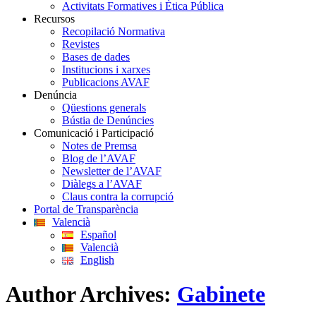
Activitats Formatives i Ètica Pública
Recursos
Recopilació Normativa
Revistes
Bases de dades
Institucions i xarxes
Publicacions AVAF
Denúncia
Qüestions generals
Bústia de Denúncies
Comunicació i Participació
Notes de Premsa
Blog de l’AVAF
Newsletter de l’AVAF
Diàlegs a l’AVAF
Claus contra la corrupció
Portal de Transparència
Valencià
Español
Valencià
English
Author Archives:
Gabinete