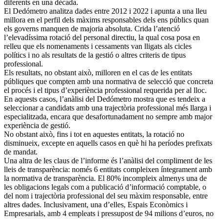
diferents en una dècada.
El Dedómetro analitza dades entre 2012 i 2022 i apunta a una lleu
millora en el perfil dels màxims responsables dels ens públics quan
els governs manquen de majoria absoluta. Crida l’atenció
l’elevadíssima rotació del personal directiu, la qual cosa posa en
relleu que els nomenaments i cessaments van lligats als cicles
polítics i no als resultats de la gestió o altres criteris de tipus
professional.
Els resultats, no obstant això, milloren en el cas de les entitats
públiques que compten amb una normativa de selecció que concreta
el procés i el tipus d’experiència professional requerida per al lloc.
En aquests casos, l’anàlisi del Dedómetro mostra que es tendeix a
seleccionar a candidats amb una trajectòria professional més llarga i
especialitzada, encara que desafortunadament no sempre amb major
experiència de gestió.
No obstant això, fins i tot en aquestes entitats, la rotació no
disminueix, excepte en aquells casos en què hi ha períodes prefixats
de mandat.
Una altra de les claus de l’informe és l’anàlisi del compliment de les
lleis de transparència: només 6 entitats compleixen íntegrament amb
la normativa de transparència. El 80% incompleix almenys una de
les obligacions legals com a publicació d’informació comptable, o
del nom i trajectòria professional del seu màxim responsable, entre
altres dades. Inclusivament, una d’elles, Espais Econòmics i
Empresarials, amb 4 empleats i pressupost de 94 milions d’euros, no