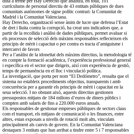
duta a terme per Hay Derecho que analitza, en total, 101
currículums de personal directiu de 43 entitats públiques de dues
comunitats autònomes de signe polític contrari: la Comunitat de
Madrid i la Comunitat Valenciana.
Hay Derecho, organització sense ànim de lucre que defensa l’Estat
de dret i lluita contra la corrupció, ha creat uns indicadors que, a
partir de la recollida i anàlisi de dades públiques, permet avaluar si
els processos de selecció dels màxims responsables reflecteixen els
principis de mèrit i capacitat o per contra es tracta d’amiguisme i
intercanvi de favors
Per a l’anàlisi de la idoneïtat dels màxims directius, la metodologia té
en compte la formació acadèmica, l’experiència professional general
i específica en el sector que dirigeix, així com experiència de gestió,
temps de permanència en el lloc i vinculació política.
La investigació, que porta per nom “El Dedómetro”, ressalta que el
sistema no estableix procediments objectius, transparents i amb
concurrència per a garantir els principis de mèrit i capacitat en la
seua selecció. I no obstant això, aquests directius gestionen
pressupostos mitjans de 184 milions d’euros de diners públics i
compten amb salaris de fins a 220.000 euros anuals.
Els responsables de gestionar empreses públiques de sectors claus
com el transport, els mitjans de comunicació o les finances, entre
altres, estan exposats a nivells de rotació molt alts, vinculats
principalment als canvis de govern. En la Comunitat Valenciana
destaquen 3 entitats que han arribat a tindre entre 5 i 7 responsables