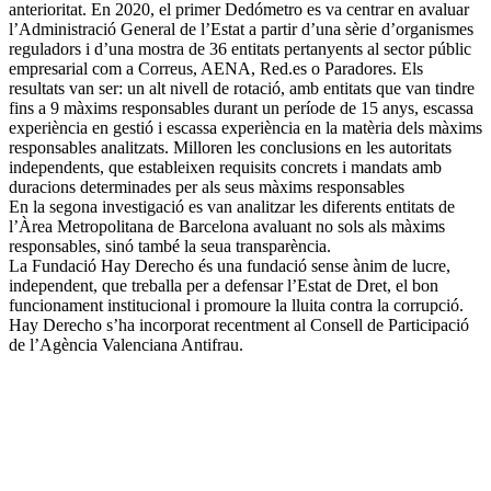
anterioritat. En 2020, el primer Dedómetro es va centrar en avaluar
l’Administració General de l’Estat a partir d’una sèrie d’organismes
reguladors i d’una mostra de 36 entitats pertanyents al sector públic
empresarial com a Correus, AENA, Red.es o Paradores. Els
resultats van ser: un alt nivell de rotació, amb entitats que van tindre
fins a 9 màxims responsables durant un període de 15 anys, escassa
experiència en gestió i escassa experiència en la matèria dels màxims
responsables analitzats. Milloren les conclusions en les autoritats
independents, que estableixen requisits concrets i mandats amb
duracions determinades per als seus màxims responsables
En la segona investigació es van analitzar les diferents entitats de
l’Àrea Metropolitana de Barcelona avaluant no sols als màxims
responsables, sinó també la seua transparència.
La Fundació Hay Derecho és una fundació sense ànim de lucre,
independent, que treballa per a defensar l’Estat de Dret, el bon
funcionament institucional i promoure la lluita contra la corrupció.
Hay Derecho s’ha incorporat recentment al Consell de Participació
de l’Agència Valenciana Antifrau.