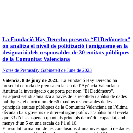
La Fundació Hay Derecho presenta “El Dedómetro”
on analitza el nivell de politització i amiguisme en la
designació dels responsables de 30 entitats públiques
de la Comunitat Valenciana
Notes de Premsa
By
Gabinete
8 de June de 2023
València, 8 de juny de 2023.-
La Fundació Hay Derecho ha
presentat en roda de premsa en la seu de l’Agència Valenciana
Antifrau la investigació que porta per nom “El Dedómetro”.
És aquest estudi s’analitza a través de la recollida i anàlisi de dades
públiques, el currículum de 66 màxims responsables de les
principals entitats públiques de la Comunitat Valenciana en l’última
dècada i baix governs de diferent signe polític. L’anàlisi final revela
que 33 d’ells suspenen quant als principis de mèrit i capacitat, amb
menys d’un 5 en una escala de l’1 al 10.
El resultat forma part de les conclusions d’una investigació de dades