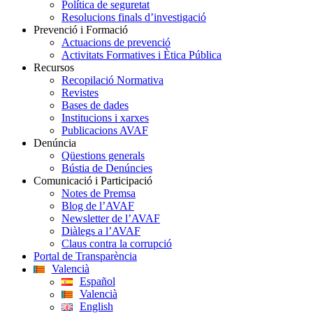
Política de seguretat
Resolucions finals d’investigació
Prevenció i Formació
Actuacions de prevenció
Activitats Formatives i Ètica Pública
Recursos
Recopilació Normativa
Revistes
Bases de dades
Institucions i xarxes
Publicacions AVAF
Denúncia
Qüestions generals
Bústia de Denúncies
Comunicació i Participació
Notes de Premsa
Blog de l’AVAF
Newsletter de l’AVAF
Diàlegs a l’AVAF
Claus contra la corrupció
Portal de Transparència
Valencià
Español
Valencià
English