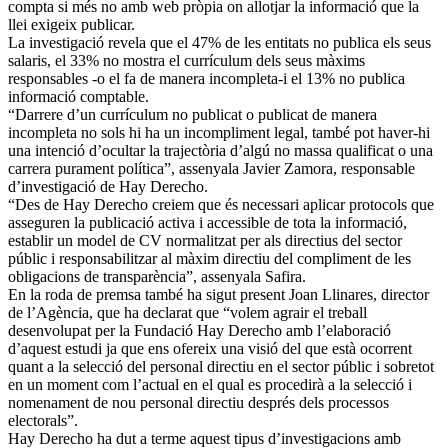
compta si més no amb web pròpia on allotjar la informació que la
llei exigeix publicar.
La investigació revela que el 47% de les entitats no publica els seus
salaris, el 33% no mostra el currículum dels seus màxims
responsables -o el fa de manera incompleta-i el 13% no publica
informació comptable.
“Darrere d’un currículum no publicat o publicat de manera
incompleta no sols hi ha un incompliment legal, també pot haver-hi
una intenció d’ocultar la trajectòria d’algú no massa qualificat o una
carrera purament política”, assenyala Javier Zamora, responsable
d’investigació de Hay Derecho.
“Des de Hay Derecho creiem que és necessari aplicar protocols que
asseguren la publicació activa i accessible de tota la informació,
establir un model de CV normalitzat per als directius del sector
públic i responsabilitzar al màxim directiu del compliment de les
obligacions de transparència”, assenyala Safira.
En la roda de premsa també ha sigut present Joan Llinares, director
de l’Agència, que ha declarat que “volem agrair el treball
desenvolupat per la Fundació Hay Derecho amb l’elaboració
d’aquest estudi ja que ens ofereix una visió del que està ocorrent
quant a la selecció del personal directiu en el sector públic i sobretot
en un moment com l’actual en el qual es procedirà a la selecció i
nomenament de nou personal directiu després dels processos
electorals”.
Hay Derecho ha dut a terme aquest tipus d’investigacions amb