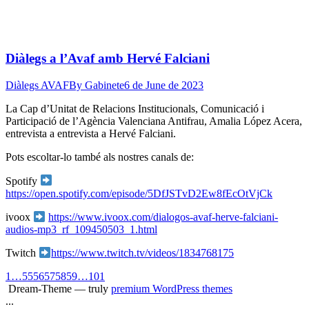
Diàlegs a l’Avaf amb Hervé Falciani
Diàlegs AVAF
By
Gabinete
6 de June de 2023
La Cap d’Unitat de Relacions Institucionals, Comunicació i
Participació de l’Agència Valenciana Antifrau, Amalia López Acera,
entrevista a entrevista a Hervé Falciani.
Pots escoltar-lo també als nostres canals de:
Spotify
https://open.spotify.com/episode/5DfJSTvD2Ew8fEcOtVjCk
ivoox
https://www.ivoox.com/dialogos-avaf-herve-falciani-
audios-mp3_rf_109450503_1.html
Twitch
https://www.twitch.tv/videos/1834768175
1
…
55
56
57
58
59
…
101
Dream-Theme — truly
premium WordPress themes
...