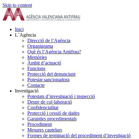
Skip to content
Inici
L´Agència
Direcció de l’Agència
Organigrama
Què és l’Agència Antifrau?
Memòries
Àmbit d’actuació
Funcions
Protecció del denunciant
Potestat sancionadora
Contacte
Investigació
Potestats d’investigació i inspecció
Deure de col·laboració
Confidencialitat
Protecció i cessió de dades
Garanties procedimentals
Procediment
Mesures cautelars
Formes de terminació del procediment d’investigació