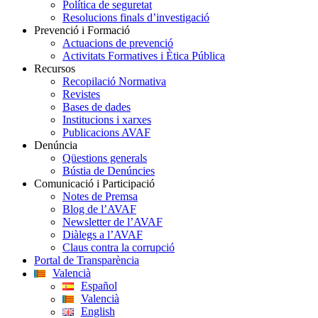
Política de seguretat
Resolucions finals d’investigació
Prevenció i Formació
Actuacions de prevenció
Activitats Formatives i Ètica Pública
Recursos
Recopilació Normativa
Revistes
Bases de dades
Institucions i xarxes
Publicacions AVAF
Denúncia
Qüestions generals
Bústia de Denúncies
Comunicació i Participació
Notes de Premsa
Blog de l’AVAF
Newsletter de l’AVAF
Diàlegs a l’AVAF
Claus contra la corrupció
Portal de Transparència
Valencià
Español
Valencià
English