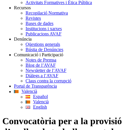
Activitats Formatives i Ètica Pública
Recursos
Recopilació Normativa
Revistes
Bases de dades
Institucions i xarxes
Publicacions AVAF
Denúncia
Qüestions generals
Bústia de Denúncies
Comunicació i Participació
Notes de Premsa
Blog de l’AVAF
Newsletter de l’AVAF
Diàlegs a l’AVAF
Claus contra la corrupció
Portal de Transparència
Valencià
Español
Valencià
English
Convocatòria per a la provisió