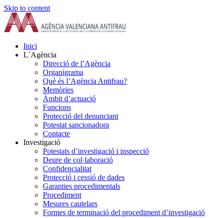
Skip to content
Inici
L´Agència
Direcció de l’Agència
Organigrama
Què és l’Agència Antifrau?
Memòries
Àmbit d’actuació
Funcions
Protecció del denunciant
Potestat sancionadora
Contacte
Investigació
Potestats d’investigació i inspecció
Deure de col·laboració
Confidencialitat
Protecció i cessió de dades
Garanties procedimentals
Procediment
Mesures cautelars
Formes de terminació del procediment d’investigació