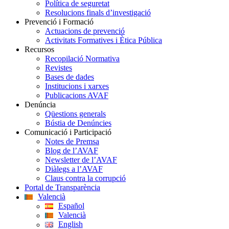
Política de seguretat
Resolucions finals d’investigació
Prevenció i Formació
Actuacions de prevenció
Activitats Formatives i Ètica Pública
Recursos
Recopilació Normativa
Revistes
Bases de dades
Institucions i xarxes
Publicacions AVAF
Denúncia
Qüestions generals
Bústia de Denúncies
Comunicació i Participació
Notes de Premsa
Blog de l’AVAF
Newsletter de l’AVAF
Diàlegs a l’AVAF
Claus contra la corrupció
Portal de Transparència
Valencià
Español
Valencià
English