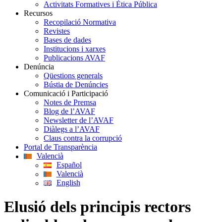
Activitats Formatives i Ètica Pública
Recursos
Recopilació Normativa
Revistes
Bases de dades
Institucions i xarxes
Publicacions AVAF
Denúncia
Qüestions generals
Bústia de Denúncies
Comunicació i Participació
Notes de Premsa
Blog de l’AVAF
Newsletter de l’AVAF
Diàlegs a l’AVAF
Claus contra la corrupció
Portal de Transparència
Valencià
Español
Valencià
English
Elusió dels principis rectors