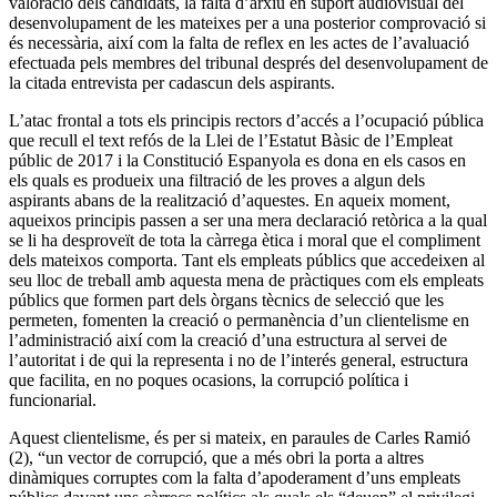
valoració dels candidats, la falta d’arxiu en suport audiovisual del
desenvolupament de les mateixes per a una posterior comprovació si
és necessària, així com la falta de reflex en les actes de l’avaluació
efectuada pels membres del tribunal després del desenvolupament de
la citada entrevista per cadascun dels aspirants.
L’atac frontal a tots els principis rectors d’accés a l’ocupació pública
que recull el text refós de la Llei de l’Estatut Bàsic de l’Empleat
públic de 2017 i la Constitució Espanyola es dona en els casos en
els quals es produeix una filtració de les proves a algun dels
aspirants abans de la realització d’aquestes. En aqueix moment,
aqueixos principis passen a ser una mera declaració retòrica a la qual
se li ha desproveït de tota la càrrega ètica i moral que el compliment
dels mateixos comporta. Tant els empleats públics que accedeixen al
seu lloc de treball amb aquesta mena de pràctiques com els empleats
públics que formen part dels òrgans tècnics de selecció que les
permeten, fomenten la creació o permanència d’un clientelisme en
l’administració així com la creació d’una estructura al servei de
l’autoritat i de qui la representa i no de l’interés general, estructura
que facilita, en no poques ocasions, la corrupció política i
funcionarial.
Aquest clientelisme, és per si mateix, en paraules de Carles Ramió
(2), “un vector de corrupció, que a més obri la porta a altres
dinàmiques corruptes com la falta d’apoderament d’uns empleats