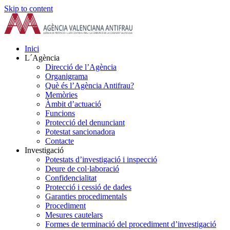
Skip to content
Inici
L´Agència
Direcció de l’Agència
Organigrama
Què és l’Agència Antifrau?
Memòries
Àmbit d’actuació
Funcions
Protecció del denunciant
Potestat sancionadora
Contacte
Investigació
Potestats d’investigació i inspecció
Deure de col·laboració
Confidencialitat
Protecció i cessió de dades
Garanties procedimentals
Procediment
Mesures cautelars
Formes de terminació del procediment d’investigació