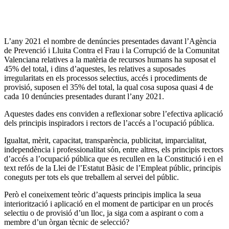
L’any 2021 el nombre de denúncies presentades davant l’Agència
de Prevenció i Lluita Contra el Frau i la Corrupció de la Comunitat
Valenciana relatives a la matèria de recursos humans ha suposat el
45% del total, i dins d’aquestes, les relatives a suposades
irregularitats en els processos selectius, accés i procediments de
provisió, suposen el 35% del total, la qual cosa suposa quasi 4 de
cada 10 denúncies presentades durant l’any 2021.
Aquestes dades ens conviden a reflexionar sobre l’efectiva aplicació
dels principis inspiradors i rectors de l’accés a l’ocupació pública.
Igualtat, mèrit, capacitat, transparència, publicitat, imparcialitat,
independència i professionalitat són, entre altres, els principis rectors
d’accés a l’ocupació pública que es recullen en la Constitució i en el
text refós de la Llei de l’Estatut Bàsic de l’Empleat públic, principis
coneguts per tots els que treballem al servei del públic.
Però el coneixement teòric d’aquests principis implica la seua
interiorització i aplicació en el moment de participar en un procés
selectiu o de provisió d’un lloc, ja siga com a aspirant o com a
membre d’un òrgan tècnic de selecció?