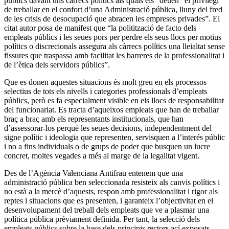
públics davant uns càrrecs polítics als quals els “deuen” el privilegi
de treballar en el confort d’una Administració pública, lluny del fred
de les crisis de desocupació que abracen les empreses privades”. El
citat autor posa de manifest que “la politització de facto dels
empleats públics i les seues pors per perdre els seus llocs per motius
polítics o discrecionals assegura als càrrecs polítics una lleialtat sense
fissures que traspassa amb facilitat les barreres de la professionalitat i
de l’ètica dels servidors públics”.
Que es donen aquestes situacions és molt greu en els processos
selectius de tots els nivells i categories professionals d’empleats
públics, però es fa especialment visible en els llocs de responsabilitat
del funcionariat. Es tracta d’aqueixos empleats que han de treballar
braç a braç amb els representants institucionals, que han
d’assessorar-los perquè les seues decisions, independentment del
signe polític i ideologia que representen, servisquen a l’interés públic
i no a fins individuals o de grups de poder que busquen un lucre
concret, moltes vegades a més al marge de la legalitat vigent.
Des de l’Agència Valenciana Antifrau entenem que una
administració pública ben seleccionada resisteix als canvis polítics i
no està a la mercè d’aquests, respon amb professionalitat i rigor als
reptes i situacions que es presenten, i garanteix l’objectivitat en el
desenvolupament del treball dels empleats que ve a plasmar una
política pública prèviament definida. Per tant, la selecció dels
empleats públics sobre la base dels principis rectors ací exposats,