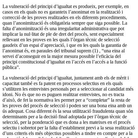
La vulneració del principi d’igualtat es produeix, per exemple, en
casos en els quals no es garanteix l’anonimat en la realització i
correcció de les proves realitzades en els diferents procediments,
quan l’anonimització és obligatòria sempre que siga possible. La
falta d’anonimització és una irregularitat administrativa que pot
implicar la nul·litat de ple de dret del procés, sent especialment
rellevant en les proves en les quals l’òrgan tècnic de selecció
gaudeix d’un espai d’apreciació, i que en les quals la garantia de
l’anonimat és, en paraules del tribunal suprem (1) , “una eina al
servei d’aconseguir en la major mesura possible l’eficàcia del
principi constitucional d’igualtat en l’accés en l’accés a la funció
pública”.
La vulneració del principi d’igualtat, juntament amb els de mèrit i
capacitat també es fa patent en processos selectius en els quals
s’utilitzen les entrevistes personals per a seleccionar al candidat més
idoni. No és que no es puguen realitzar entrevistes, no es tracta
d’això, de fet la normativa les permet per a “completar” la resta de
les proves del procés de selecció i poden ser una bona eina amb un
ús adequat. Cosa diferent és la seua utilització fraudulenta quan són
determinants per a la decisió final adoptada per l’òrgan tècnic de
selecció, per la ponderació que es dona a les mateixes en el procés
selectiu i sobretot per la falta d’establiment previ a la seua realització
d’uns criteris els més objectius possibles a tindre en compte per a la