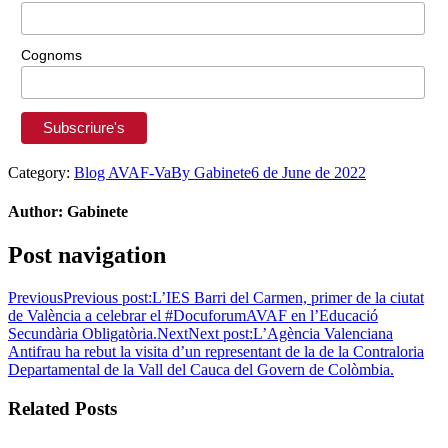
Cognoms
Category:
Blog AVAF-Va
By
Gabinete
6 de June de 2022
Author:
Gabinete
Post navigation
Previous
Previous post:
L’IES Barri del Carmen, primer de la ciutat
de València a celebrar el #DocuforumAVAF en l’Educació
Secundària Obligatòria.
Next
Next post:
L’Agència Valenciana
Antifrau ha rebut la visita d’un representant de la de la Contraloria
Departamental de la Vall del Cauca del Govern de Colòmbia.
Related Posts